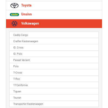
Toyota
Unsinn
Volkswagen
Caddy Cargo
Crafter Kastenwagen
ID. Cross
ID. Polo
Passat Variant
Polo
T-Cross
T-Roc
T7 California
Tiguan
Touran
Transporter Kastenwagen