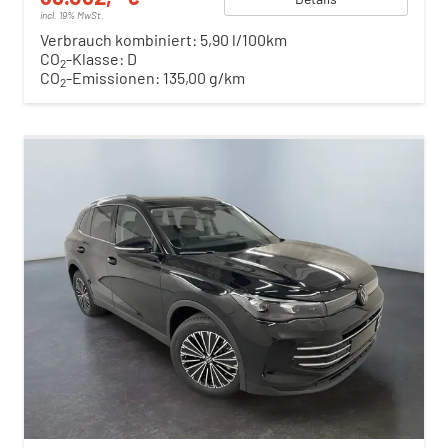
incl. 19% MwSt.
Verbrauch kombiniert:
5,90 l/100km
CO
-Klasse:
D
2
CO
-Emissionen:
135,00 g/km
2