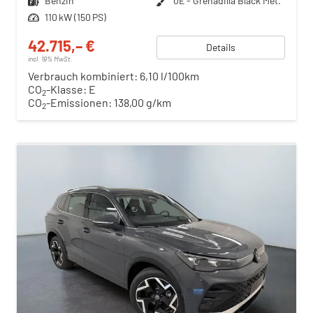
Kraftstoff
Benzin
Außenfarbe
0E - Grenadilla Black Met.
Leistung
110 kW (150 PS)
42.715,– €
Details
incl. 19% MwSt.
Verbrauch kombiniert:
6,10 l/100km
CO
-Klasse:
E
2
CO
-Emissionen:
138,00 g/km
2