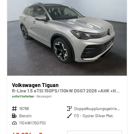
Volkswagen Tiguan
R-Line 1.5 eTSI 150PS/110kW DSG7 2026 +AHK +HuD +15" Infotainment
sofort lieferbar
Neuwagen
Fahrzeugnr.
16786
Getriebe
Doppelkupplungsgetriebe (DSG)
Kraftstoff
Benzin
Außenfarbe
F0 - Oyster Silver Met.
Leistung
110 kW (150 PS)