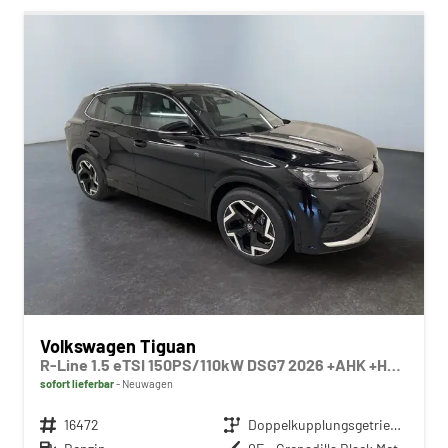
Volkswagen Tiguan
R-Line 1.5 eTSI 150PS/110kW DSG7 2026 +AHK +HuD +15" Infotainment
sofort lieferbar
Neuwagen
Fahrzeugnr.
16472
Getriebe
Doppelkupplungsgetriebe (DSG)