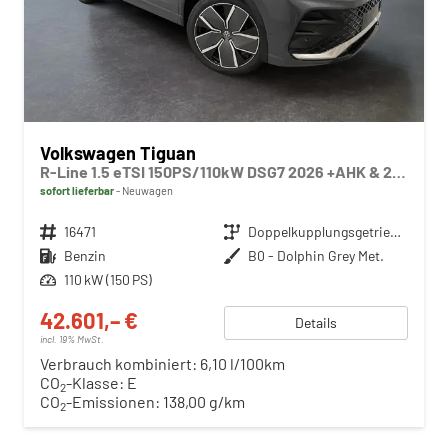
Volkswagen Tiguan
R-Line 1.5 eTSI 150PS/110kW DSG7 2026 +AHK & 20-Zoll ALU "Leeds"
sofort lieferbar
Neuwagen
Fahrzeugnr.
16471
Getriebe
Doppelkupplungsgetriebe (DSG)
Kraftstoff
Benzin
Außenfarbe
B0 - Dolphin Grey Met.
Leistung
110 kW (150 PS)
42.601,– €
Details
incl. 19% MwSt.
Verbrauch kombiniert:
6,10 l/100km
CO
-Klasse:
E
2
CO
-Emissionen:
138,00 g/km
2