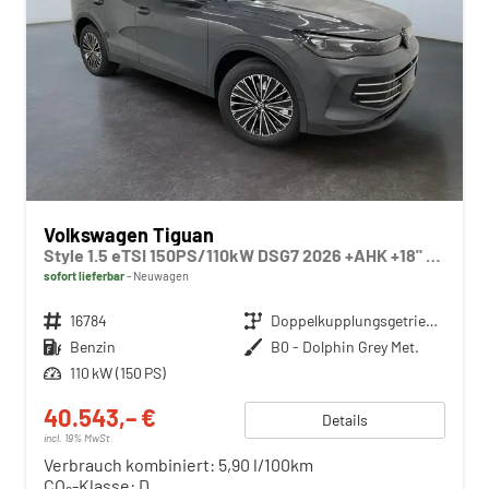
Volkswagen Tiguan
Style 1.5 eTSI 150PS/110kW DSG7 2026 +AHK +18" ALU +360-AreaView +HuD +Car2X +TravelAssist
sofort lieferbar
Neuwagen
Fahrzeugnr.
16784
Getriebe
Doppelkupplungsgetriebe (DSG)
Kraftstoff
Benzin
Außenfarbe
B0 - Dolphin Grey Met.
Leistung
110 kW (150 PS)
40.543,– €
Details
incl. 19% MwSt.
Verbrauch kombiniert:
5,90 l/100km
CO
-Klasse:
D