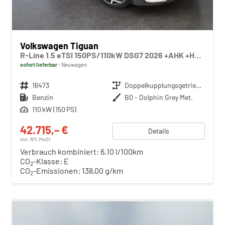
Volkswagen Tiguan
R-Line 1.5 eTSI 150PS/110kW DSG7 2026 +AHK +HuD +15" Infotainment
sofort lieferbar
Neuwagen
Fahrzeugnr.
16473
Getriebe
Doppelkupplungsgetriebe (DSG)
Kraftstoff
Benzin
Außenfarbe
B0 - Dolphin Grey Met.
Leistung
110 kW (150 PS)
42.715,– €
Details
incl. 19% MwSt.
Verbrauch kombiniert:
6,10 l/100km
CO
-Klasse:
E
2
CO
-Emissionen:
138,00 g/km
2