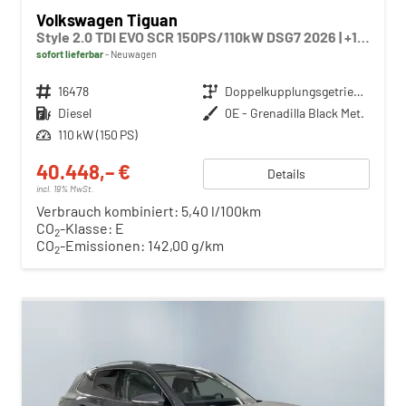
Volkswagen Tiguan
Style 2.0 TDI EVO SCR 150PS/110kW DSG7 2026 | +18" ALU +360-AreaView +HuD +Car2X +TravelAssist
sofort lieferbar
Neuwagen
Fahrzeugnr.
16478
Getriebe
Doppelkupplungsgetriebe (DSG)
Kraftstoff
Diesel
Außenfarbe
0E - Grenadilla Black Met.
Leistung
110 kW (150 PS)
40.448,– €
Details
incl. 19% MwSt.
Verbrauch kombiniert:
5,40 l/100km
CO
-Klasse:
E
2
CO
-Emissionen:
142,00 g/km
2