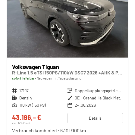
Volkswagen Tiguan
R-Line 1.5 eTSI 150PS/110kW DSG7 2026 +AHK & PANO
sofort lieferbar
Neuwagen mit Tageszulassung
Fahrzeugnr.
17197
Getriebe
Doppelkupplungsgetriebe (DSG)
Kraftstoff
Benzin
Außenfarbe
0E - Grenadilla Black Met.
Leistung
110 kW (150 PS)
24.06.2026
43.196,– €
Details
incl. 19% MwSt.
Verbrauch kombiniert:
6,10 l/100km