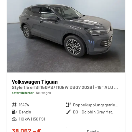
Volkswagen Tiguan
Style 1.5 eTSI 150PS/110kW DSG7 2026 | +18" ALU +360-AreaView +HuD +Car2X +TravelAssist
sofort lieferbar
Neuwagen
Fahrzeugnr.
16474
Getriebe
Doppelkupplungsgetriebe (DSG)
Kraftstoff
Benzin
Außenfarbe
B0 - Dolphin Grey Met.
Leistung
110 kW (150 PS)
38.062,– €
Details