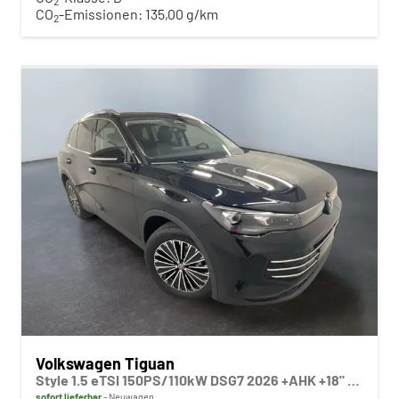
2
CO
-Emissionen:
135,00 g/km
2
Volkswagen Tiguan
Style 1.5 eTSI 150PS/110kW DSG7 2026 +AHK +18" ALU +360-AreaView +HuD +Car2X +TravelAssist
sofort lieferbar
Neuwagen