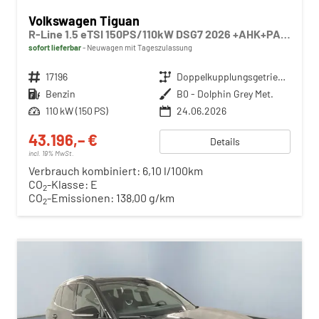
Volkswagen Tiguan
R-Line 1.5 eTSI 150PS/110kW DSG7 2026 +AHK+PANO+MATRIX
sofort lieferbar
Neuwagen mit Tageszulassung
Fahrzeugnr.
17196
Getriebe
Doppelkupplungsgetriebe (DSG)
Kraftstoff
Benzin
Außenfarbe
B0 - Dolphin Grey Met.
Leistung
110 kW (150 PS)
24.06.2026
43.196,– €
Details
incl. 19% MwSt.
Verbrauch kombiniert:
6,10 l/100km
CO
-Klasse:
E
2
CO
-Emissionen:
138,00 g/km
2