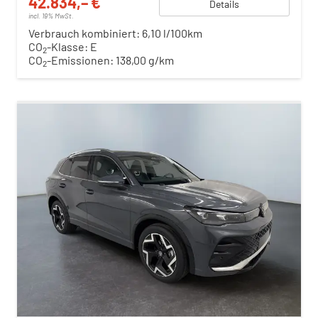
42.834,– €
Details
incl. 19% MwSt.
Verbrauch kombiniert:
6,10 l/100km
CO
-Klasse:
E
2
CO
-Emissionen:
138,00 g/km
2