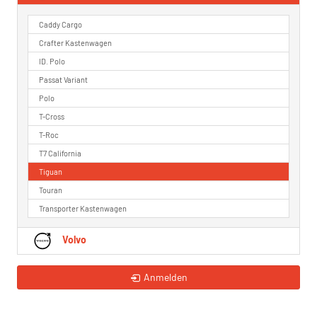
Caddy Cargo
Crafter Kastenwagen
ID. Polo
Passat Variant
Polo
T-Cross
T-Roc
T7 California
Tiguan
Touran
Transporter Kastenwagen
Volvo
Anmelden