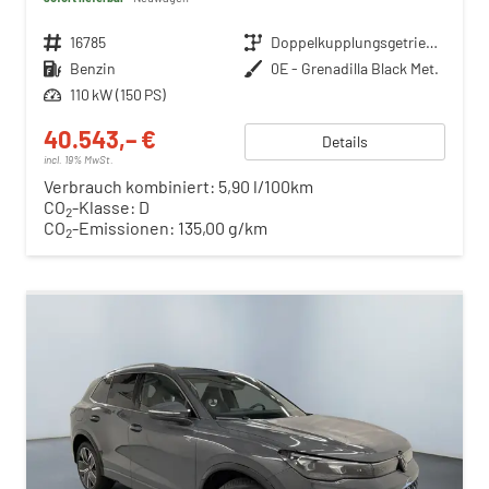
Fahrzeugnr.
16785
Getriebe
Doppelkupplungsgetriebe (DSG)
Kraftstoff
Benzin
Außenfarbe
0E - Grenadilla Black Met.
Leistung
110 kW (150 PS)
40.543,– €
Details
incl. 19% MwSt.
Verbrauch kombiniert:
5,90 l/100km
CO
-Klasse:
D
2
CO
-Emissionen:
135,00 g/km
2