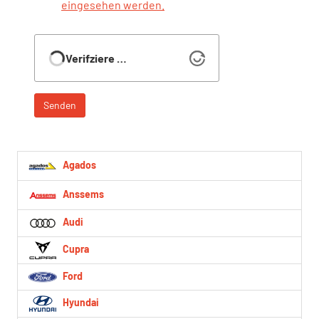
eingesehen werden.
Verifziere …
Senden
Agados
Anssems
Audi
Cupra
Ford
Hyundai