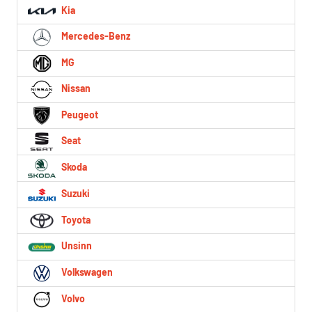
Kia
Mercedes-Benz
MG
Nissan
Peugeot
Seat
Skoda
Suzuki
Toyota
Unsinn
Volkswagen
Volvo