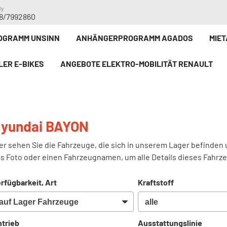
dy
8/7992860
GRAMM UNSINN
ANHÄNGERPROGRAMM AGADOS
MIE
LER E-BIKE`S
ANGEBOTE ELEKTRO-MOBILITÄT RENAULT
yundai BAYON
er sehen Sie die Fahrzeuge, die sich in unserem Lager befinden 
s Foto oder einen Fahrzeugnamen, um alle Details dieses Fahrz
rfügbarkeit, Art
Kraftstoff
trieb
Ausstattungslinie