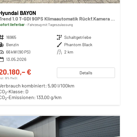
Hyundai BAYON
Trend 1.0 T-GDI 90PS Klimaautomatik Rückf.Kamera Parksensoren Sitzheizung Lenkradheizung Bluetooth Touchscreen Tempomat Apple CarPlay + Android Auto 16"LM
sofort lieferbar
Fahrzeug mit Tageszulassung
Fahrzeugnr.
16965
Getriebe
Schaltgetriebe
Kraftstoff
Benzin
Außenfarbe
Phantom Black
Leistung
66 kW (90 PS)
Kilometerstand
2 km
13.05.2026
20.180,– €
Details
incl. 19% MwSt.
Verbrauch kombiniert:
5,90 l/100km
CO
-Klasse:
D
2
CO
-Emissionen:
133,00 g/km
2