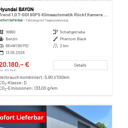
Hyundai BAYON
Trend 1.0 T-GDI 90PS Klimaautomatik Rückf.Kamera Parksensoren Sitzheizung Lenkradheizung Bluetooth Touchscreen Tempomat Apple CarPlay + Android Auto 16"LM
sofort lieferbar
Fahrzeug mit Tageszulassung
Fahrzeugnr.
16960
Getriebe
Schaltgetriebe
Kraftstoff
Benzin
Außenfarbe
Phantom Black
Leistung
66 kW (90 PS)
Kilometerstand
2 km
13.05.2026
20.180,– €
Details
incl. 19% MwSt.
Verbrauch kombiniert:
5,90 l/100km
CO
-Klasse:
D
2
CO
-Emissionen:
133,00 g/km
2