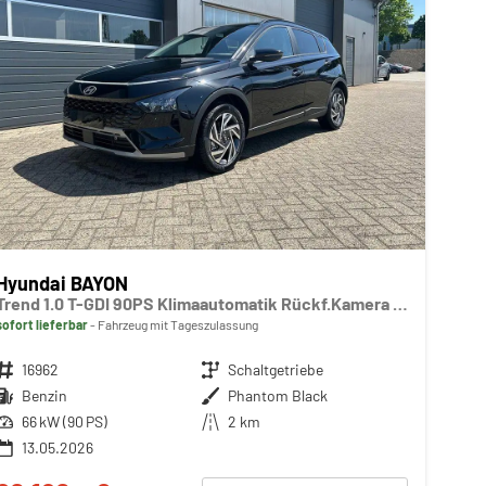
Hyundai BAYON
Trend 1.0 T-GDI 90PS Klimaautomatik Rückf.Kamera Parksensoren Sitzheizung Lenkradheizung Bluetooth Touchscreen Tempomat Apple CarPlay + Android Auto 16"LM
sofort lieferbar
Fahrzeug mit Tageszulassung
Fahrzeugnr.
16962
Getriebe
Schaltgetriebe
Kraftstoff
Benzin
Außenfarbe
Phantom Black
Leistung
66 kW (90 PS)
Kilometerstand
2 km
13.05.2026