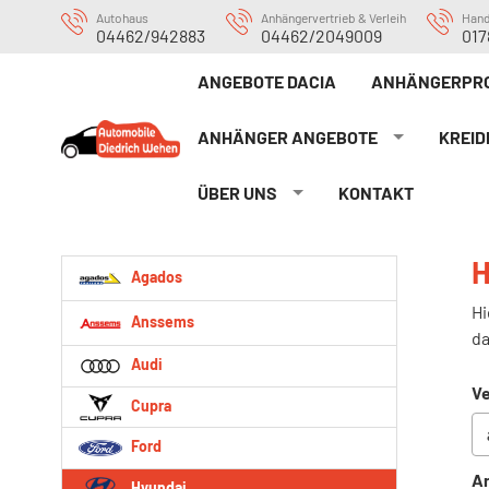
Autohaus
Anhängervertrieb & Verleih
Han
04462/942883
04462/2049009
017
ANGEBOTE DACIA
ANHÄNGERPRO
ANHÄNGER ANGEBOTE
KREID
ÜBER UNS
KONTAKT
H
Agados
Hi
Anssems
da
Audi
Ve
Cupra
Ford
An
Hyundai