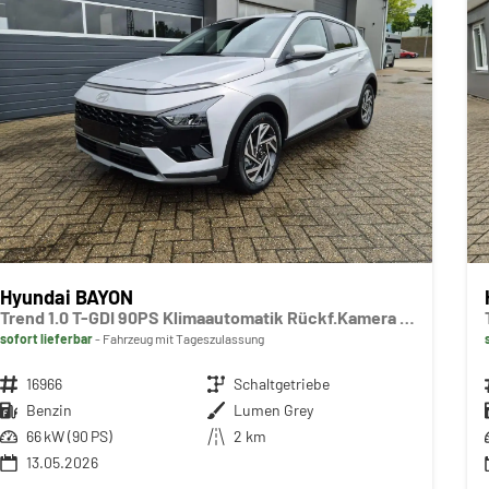
Hyundai BAYON
Trend 1.0 T-GDI 90PS Klimaautomatik Rückf.Kamera Parksensoren Sitzheizung Lenkradheizung Bluetooth Touchscreen Tempomat Apple CarPlay + Android Auto 16"LM
sofort lieferbar
Fahrzeug mit Tageszulassung
Fahrzeugnr.
16966
Getriebe
Schaltgetriebe
Kraftstoff
Benzin
Außenfarbe
Lumen Grey
Leistung
66 kW (90 PS)
Kilometerstand
2 km
13.05.2026