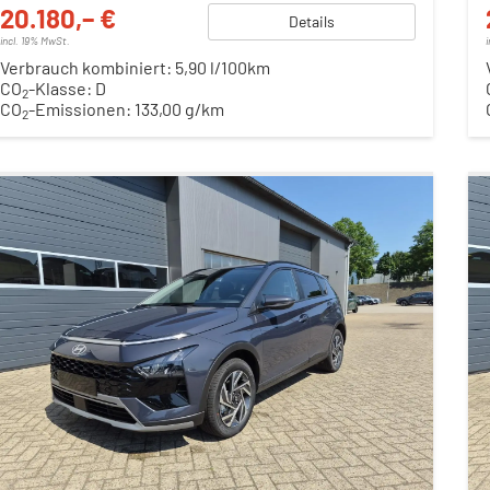
20.180,– €
Details
incl. 19% MwSt.
Verbrauch kombiniert:
5,90 l/100km
CO
-Klasse:
D
2
CO
-Emissionen:
133,00 g/km
2