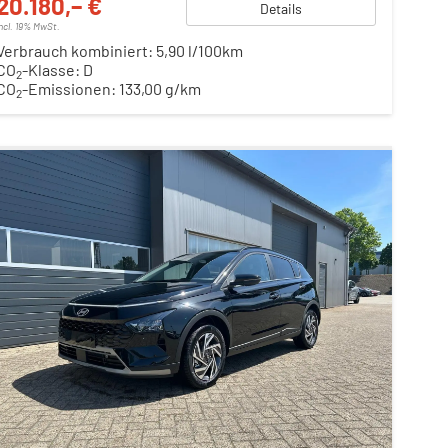
20.180,– €
Details
incl. 19% MwSt.
Verbrauch kombiniert:
5,90 l/100km
CO
-Klasse:
D
2
CO
-Emissionen:
133,00 g/km
2