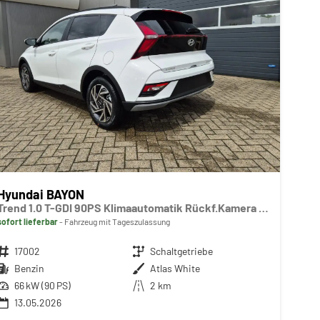
Hyundai BAYON
Trend 1.0 T-GDI 90PS Klimaautomatik Rückf.Kamera Parksensoren Sitzheizung Lenkradheizung Bluetooth Touchscreen Tempomat Apple CarPlay + Android Auto 16"LM
sofort lieferbar
Fahrzeug mit Tageszulassung
Fahrzeugnr.
17002
Getriebe
Schaltgetriebe
Kraftstoff
Benzin
Außenfarbe
Atlas White
Leistung
66 kW (90 PS)
Kilometerstand
2 km
13.05.2026