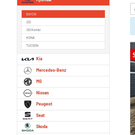
BAYON
i20
i30 Kombi
KONA
TUCSON
Kia
Mercedes-Benz
MG
Nissan
Peugeot
Seat
Skoda