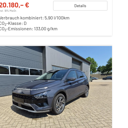
20.180,– €
Details
incl. 19% MwSt.
Verbrauch kombiniert:
5,90 l/100km
CO
-Klasse:
D
2
CO
-Emissionen:
133,00 g/km
2