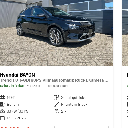
Hyundai BAYON
Trend 1.0 T-GDI 90PS Klimaautomatik Rückf.Kamera Parksensoren Sitzheizung Lenkradheizung Bluetooth Touchscreen Tempomat Apple CarPlay + Android Auto 16"LM
sofort lieferbar
Fahrzeug mit Tageszulassung
Fahrzeugnr.
16961
Getriebe
Schaltgetriebe
Kraftstoff
Benzin
Außenfarbe
Phantom Black
Leistung
66 kW (90 PS)
Kilometerstand
2 km
13.05.2026