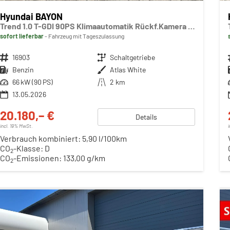
Hyundai BAYON
Trend 1.0 T-GDI 90PS Klimaautomatik Rückf.Kamera Parksensoren Sitzheizung Lenkradheizung Bluetooth Touchscreen Tempomat Apple CarPlay + Android Auto 16"LM
sofort lieferbar
Fahrzeug mit Tageszulassung
Fahrzeugnr.
16903
Getriebe
Schaltgetriebe
Kraftstoff
Benzin
Außenfarbe
Atlas White
Leistung
66 kW (90 PS)
Kilometerstand
2 km
13.05.2026
20.180,– €
Details
incl. 19% MwSt.
Verbrauch kombiniert:
5,90 l/100km
CO
-Klasse:
D
2
CO
-Emissionen:
133,00 g/km
2