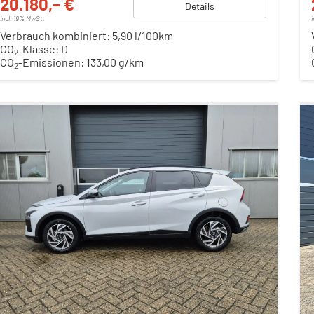
20.180,– €
Details
incl. 19% MwSt.
Verbrauch kombiniert:
5,90 l/100km
CO
-Klasse:
D
2
CO
-Emissionen:
133,00 g/km
2