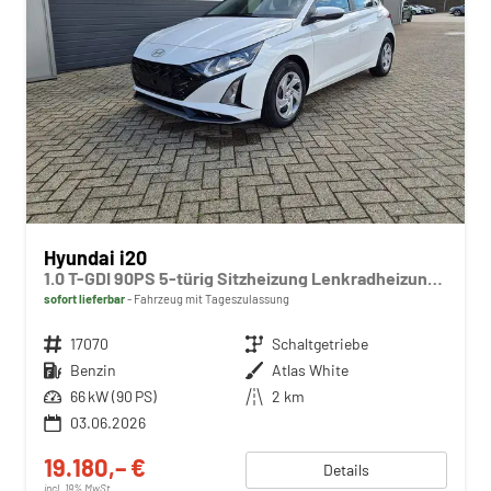
Hyundai i20
1.0 T-GDI 90PS 5-türig Sitzheizung Lenkradheizung Rückf.Kamera PDC Klima Apple CarPlay Android Auto Tempomat Touchscreen
sofort lieferbar
Fahrzeug mit Tageszulassung
Fahrzeugnr.
17070
Getriebe
Schaltgetriebe
Kraftstoff
Benzin
Außenfarbe
Atlas White
Leistung
66 kW (90 PS)
Kilometerstand
2 km
03.06.2026
19.180,– €
Details
incl. 19% MwSt.