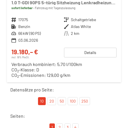
1.0 T-GDI 90PS 5-türig Sitzheizung Lenkradheizung Rückf.Kamera PDC Klima Apple CarPlay Android Auto Tempomat Touchscreen
sofort lieferbar
Fahrzeug mit Tageszulassung
Fahrzeugnr.
17075
Getriebe
Schaltgetriebe
Kraftstoff
Benzin
Außenfarbe
Atlas White
Leistung
66 kW (90 PS)
Kilometerstand
2 km
03.06.2026
19.180,– €
Details
incl. 19% MwSt.
Verbrauch kombiniert:
5,70 l/100km
CO
-Klasse:
D
2
CO
-Emissionen:
129,00 g/km
2
Datensätze pro Seite:
10
20
50
100
250
Seiten:
1
2
3
4