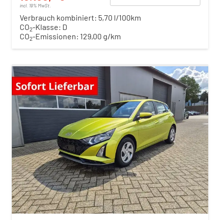
incl. 19% MwSt.
Verbrauch kombiniert:
5,70 l/100km
CO
-Klasse:
D
2
CO
-Emissionen:
129,00 g/km
2