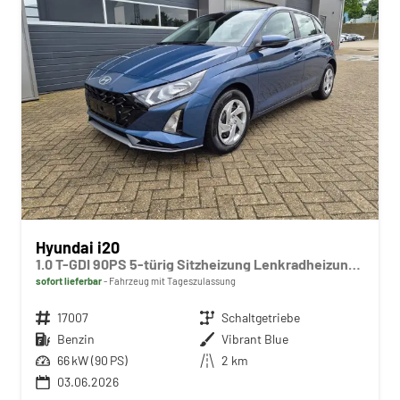
Hyundai i20
1.0 T-GDI 90PS 5-türig Sitzheizung Lenkradheizung Rückf.Kamera PDC Klima Apple CarPlay Android Auto Tempomat Touchscreen
sofort lieferbar
Fahrzeug mit Tageszulassung
Fahrzeugnr.
17007
Getriebe
Schaltgetriebe
Kraftstoff
Benzin
Außenfarbe
Vibrant Blue
Leistung
66 kW (90 PS)
Kilometerstand
2 km
03.06.2026