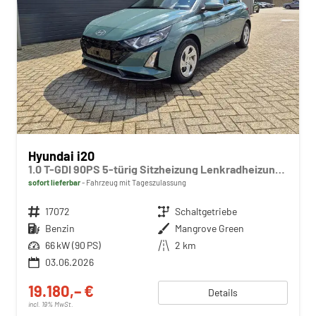
Hyundai i20
1.0 T-GDI 90PS 5-türig Sitzheizung Lenkradheizung Rückf.Kamera PDC Klima Apple CarPlay Android Auto Tempomat Touchscreen
sofort lieferbar
Fahrzeug mit Tageszulassung
Fahrzeugnr.
17072
Getriebe
Schaltgetriebe
Kraftstoff
Benzin
Außenfarbe
Mangrove Green
Leistung
66 kW (90 PS)
Kilometerstand
2 km
03.06.2026
19.180,– €
Details
incl. 19% MwSt.