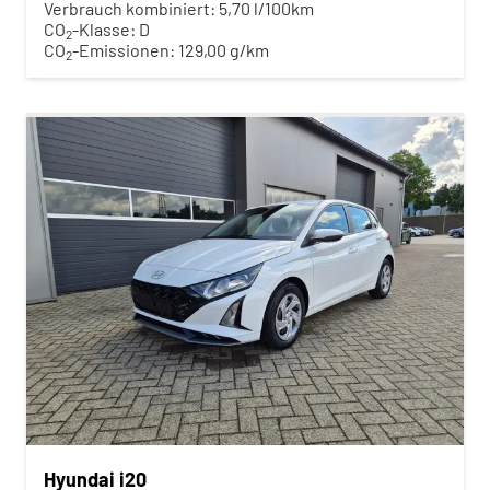
Verbrauch kombiniert:
5,70 l/100km
CO
-Klasse:
D
2
CO
-Emissionen:
129,00 g/km
2
Hyundai i20