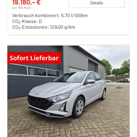
19.180,– €
Details
incl. 19% MwSt.
Verbrauch kombiniert:
5,70 l/100km
CO
-Klasse:
D
2
CO
-Emissionen:
129,00 g/km
2