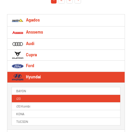
Agados
Anssems
Audi
Cupra
Ford
Hyundai
BAYON
i20
i30 Kombi
KONA
TUCSON