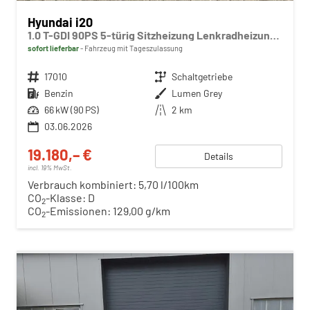
Hyundai i20
1.0 T-GDI 90PS 5-türig Sitzheizung Lenkradheizung Rückf.Kamera PDC Klima Apple CarPlay Android Auto Tempomat Touchscreen
sofort lieferbar
Fahrzeug mit Tageszulassung
Fahrzeugnr.
17010
Getriebe
Schaltgetriebe
Kraftstoff
Benzin
Außenfarbe
Lumen Grey
Leistung
66 kW (90 PS)
Kilometerstand
2 km
03.06.2026
19.180,– €
Details
incl. 19% MwSt.
Verbrauch kombiniert:
5,70 l/100km
CO
-Klasse:
D
2
CO
-Emissionen:
129,00 g/km
2