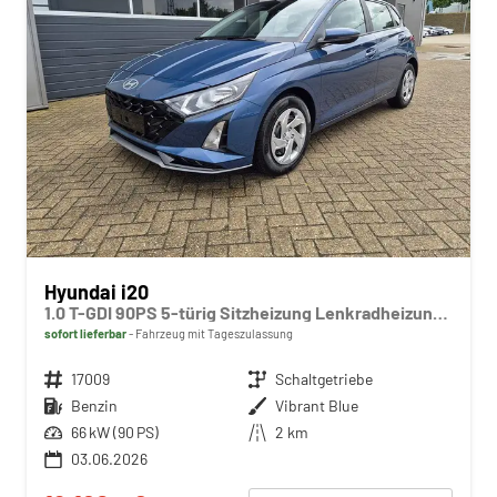
Hyundai i20
1.0 T-GDI 90PS 5-türig Sitzheizung Lenkradheizung Rückf.Kamera PDC Klima Apple CarPlay Android Auto Tempomat Touchscreen
sofort lieferbar
Fahrzeug mit Tageszulassung
Fahrzeugnr.
17009
Getriebe
Schaltgetriebe
Kraftstoff
Benzin
Außenfarbe
Vibrant Blue
Leistung
66 kW (90 PS)
Kilometerstand
2 km
03.06.2026