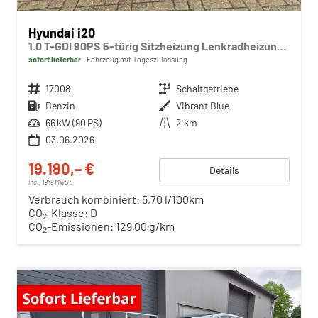
Hyundai i20
1.0 T-GDI 90PS 5-türig Sitzheizung Lenkradheizung Rückf.Kamera PDC Klima Apple CarPlay Android Auto Tempomat Touchscreen
sofort lieferbar
Fahrzeug mit Tageszulassung
Fahrzeugnr.
17008
Getriebe
Schaltgetriebe
Kraftstoff
Benzin
Außenfarbe
Vibrant Blue
Leistung
66 kW (90 PS)
Kilometerstand
2 km
03.06.2026
19.180,– €
Details
incl. 19% MwSt.
Verbrauch kombiniert:
5,70 l/100km
CO
-Klasse:
D
2
CO
-Emissionen:
129,00 g/km
2