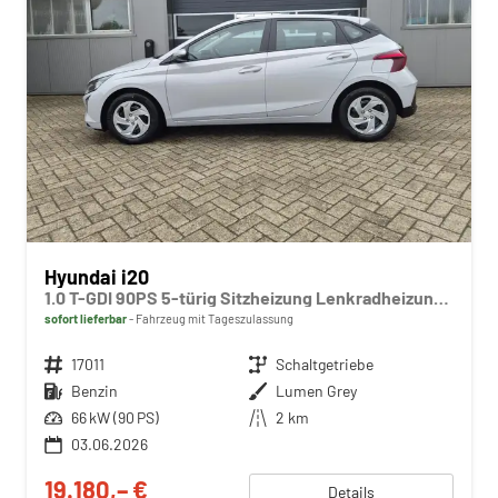
Hyundai i20
1.0 T-GDI 90PS 5-türig Sitzheizung Lenkradheizung Rückf.Kamera PDC Klima Apple CarPlay Android Auto Tempomat Touchscreen
sofort lieferbar
Fahrzeug mit Tageszulassung
Fahrzeugnr.
17011
Getriebe
Schaltgetriebe
Kraftstoff
Benzin
Außenfarbe
Lumen Grey
Leistung
66 kW (90 PS)
Kilometerstand
2 km
03.06.2026
19.180,– €
Details