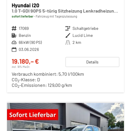
Hyundai i20
1.0 T-GDI 90PS 5-türig Sitzheizung Lenkradheizung Rückf.Kamera PDC Klima Apple CarPlay Android Auto Tempomat Touchscreen
sofort lieferbar
Fahrzeug mit Tageszulassung
Fahrzeugnr.
17069
Getriebe
Schaltgetriebe
Kraftstoff
Benzin
Außenfarbe
Lucid Lime
Leistung
66 kW (90 PS)
Kilometerstand
2 km
03.06.2026
19.180,– €
Details
incl. 19% MwSt.
Verbrauch kombiniert:
5,70 l/100km
CO
-Klasse:
D
2
CO
-Emissionen:
129,00 g/km
2