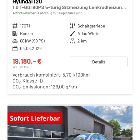
Hyundai i20
1.0 T-GDI 90PS 5-türig Sitzheizung Lenkradheizung Rückf.Kamera PDC Klima Apple CarPlay Android Auto Tempomat Touchscreen
sofort lieferbar
Fahrzeug mit Tageszulassung
Fahrzeugnr.
17071
Getriebe
Schaltgetriebe
Kraftstoff
Benzin
Außenfarbe
Atlas White
Leistung
66 kW (90 PS)
Kilometerstand
2 km
03.06.2026
19.180,– €
Details
incl. 19% MwSt.
Verbrauch kombiniert:
5,70 l/100km
CO
-Klasse:
D
2
CO
-Emissionen:
129,00 g/km
2