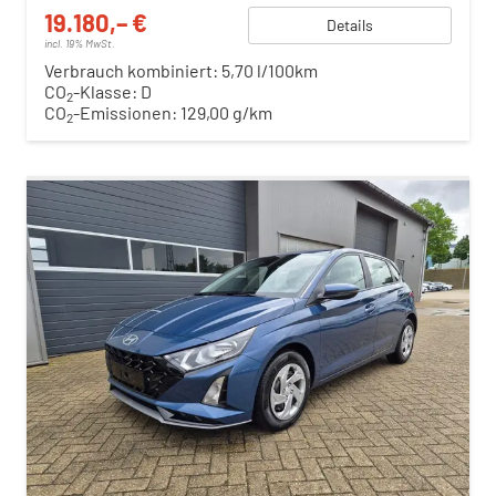
19.180,– €
Details
incl. 19% MwSt.
Verbrauch kombiniert:
5,70 l/100km
CO
-Klasse:
D
2
CO
-Emissionen:
129,00 g/km
2