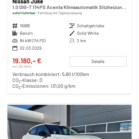
Nissan Juke
1.0 DIG-T 114PS Acenta Klimaautomatik Sitzheizung Rückf.Kamera Bluetooth Touchscreen wireless Apple CarPlay Android Auto
sofort lieferbar
Fahrzeug mit Tageszulassung
Fahrzeugnr.
16985
Getriebe
Schaltgetriebe
Kraftstoff
Benzin
Außenfarbe
Solid White
Leistung
84 kW (114 PS)
Kilometerstand
2 km
02.03.2026
19.180,– €
Details
incl. 19% MwSt.
Verbrauch kombiniert:
5,80 l/100km
CO
-Klasse:
D
2
CO
-Emissionen:
131,00 g/km
2