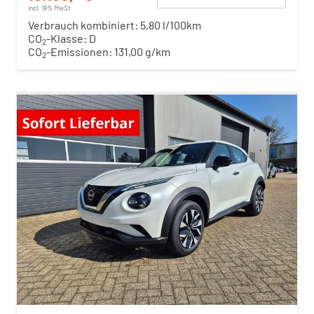
incl. 19% MwSt.
Verbrauch kombiniert:
5,80 l/100km
CO
-Klasse:
D
2
CO
-Emissionen:
131,00 g/km
2