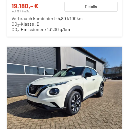
19.180,– €
Details
incl. 19% MwSt.
Verbrauch kombiniert:
5,80 l/100km
CO
-Klasse:
D
2
CO
-Emissionen:
131,00 g/km
2