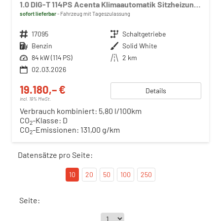
1.0 DIG-T 114PS Acenta Klimaautomatik Sitzheizung Rückf.Kamera Bluetooth Touchscreen wireless Apple CarPlay Android Auto
sofort lieferbar
Fahrzeug mit Tageszulassung
Fahrzeugnr.
17095
Getriebe
Schaltgetriebe
Kraftstoff
Benzin
Außenfarbe
Solid White
Leistung
84 kW (114 PS)
Kilometerstand
2 km
02.03.2026
19.180,– €
Details
incl. 19% MwSt.
Verbrauch kombiniert:
5,80 l/100km
CO
-Klasse:
D
2
CO
-Emissionen:
131,00 g/km
2
Datensätze pro Seite:
10
20
50
100
250
Seite: