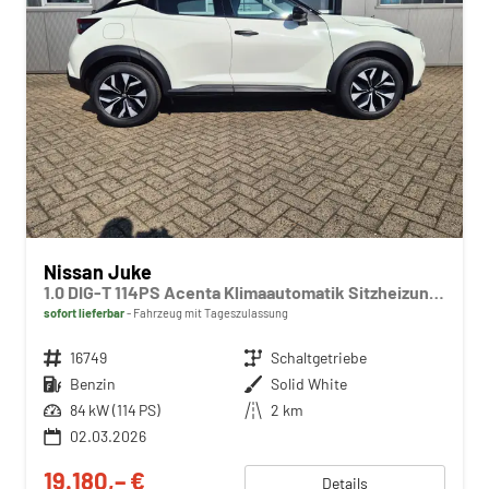
Nissan Juke
1.0 DIG-T 114PS Acenta Klimaautomatik Sitzheizung Rückf.Kamera Bluetooth Touchscreen wireless Apple CarPlay Android Auto
sofort lieferbar
Fahrzeug mit Tageszulassung
Fahrzeugnr.
16749
Getriebe
Schaltgetriebe
Kraftstoff
Benzin
Außenfarbe
Solid White
Leistung
84 kW (114 PS)
Kilometerstand
2 km
02.03.2026
19.180,– €
Details