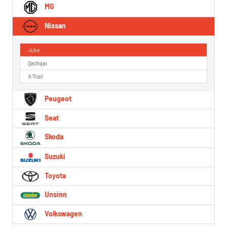
MG
Nissan
Juke
Qashqai
X-Trail
Peugeot
Seat
Skoda
Suzuki
Toyota
Unsinn
Volkswagen