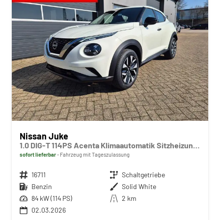
Nissan Juke
1.0 DIG-T 114PS Acenta Klimaautomatik Sitzheizung Rückf.Kamera Bluetooth Touchscreen wireless Apple CarPlay Android Auto
sofort lieferbar
Fahrzeug mit Tageszulassung
Fahrzeugnr.
16711
Getriebe
Schaltgetriebe
Kraftstoff
Benzin
Außenfarbe
Solid White
Leistung
84 kW (114 PS)
Kilometerstand
2 km
02.03.2026