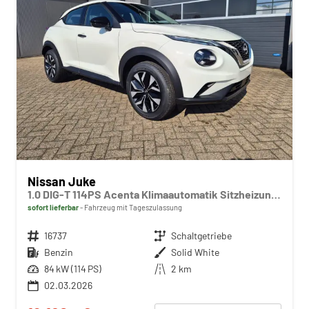
Nissan Juke
1.0 DIG-T 114PS Acenta Klimaautomatik Sitzheizung Rückf.Kamera Bluetooth Touchscreen wireless Apple CarPlay Android Auto
sofort lieferbar
Fahrzeug mit Tageszulassung
Fahrzeugnr.
16737
Getriebe
Schaltgetriebe
Kraftstoff
Benzin
Außenfarbe
Solid White
Leistung
84 kW (114 PS)
Kilometerstand
2 km
02.03.2026