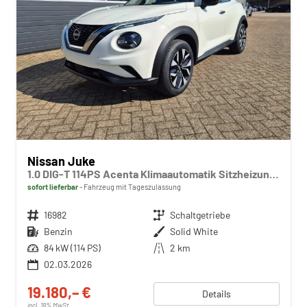
Nissan Juke
1.0 DIG-T 114PS Acenta Klimaautomatik Sitzheizung Rückf.Kamera Bluetooth Touchscreen wireless Apple CarPlay Android Auto
sofort lieferbar
Fahrzeug mit Tageszulassung
Fahrzeugnr.
16982
Getriebe
Schaltgetriebe
Kraftstoff
Benzin
Außenfarbe
Solid White
Leistung
84 kW (114 PS)
Kilometerstand
2 km
02.03.2026
19.180,– €
Details
incl. 19% MwSt.