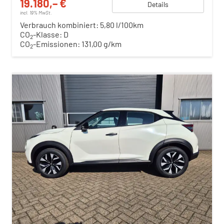
19.180,– €
Details
incl. 19% MwSt.
Verbrauch kombiniert:
5,80 l/100km
CO
-Klasse:
D
2
CO
-Emissionen:
131,00 g/km
2