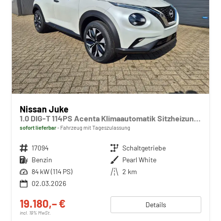
Nissan Juke
1.0 DIG-T 114PS Acenta Klimaautomatik Sitzheizung Rückf.Kamera Bluetooth Touchscreen wireless Apple CarPlay Android Auto
sofort lieferbar
Fahrzeug mit Tageszulassung
Fahrzeugnr.
17094
Getriebe
Schaltgetriebe
Kraftstoff
Benzin
Außenfarbe
Pearl White
Leistung
84 kW (114 PS)
Kilometerstand
2 km
02.03.2026
19.180,– €
Details
incl. 19% MwSt.