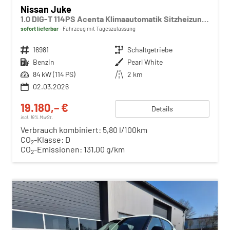
Nissan Juke
1.0 DIG-T 114PS Acenta Klimaautomatik Sitzheizung Rückf.Kamera Bluetooth Touchscreen wireless Apple CarPlay Android Auto
sofort lieferbar
Fahrzeug mit Tageszulassung
Fahrzeugnr.
16981
Getriebe
Schaltgetriebe
Kraftstoff
Benzin
Außenfarbe
Pearl White
Leistung
84 kW (114 PS)
Kilometerstand
2 km
02.03.2026
19.180,– €
Details
incl. 19% MwSt.
Verbrauch kombiniert:
5,80 l/100km
CO
-Klasse:
D
2
CO
-Emissionen:
131,00 g/km
2