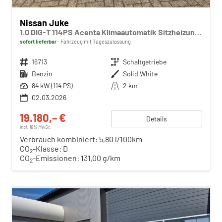
Nissan Juke
1.0 DIG-T 114PS Acenta Klimaautomatik Sitzheizung Rückf.Kamera Bluetooth Touchscreen wireless Apple CarPlay Android Auto
sofort lieferbar
Fahrzeug mit Tageszulassung
Fahrzeugnr.
16713
Getriebe
Schaltgetriebe
Kraftstoff
Benzin
Außenfarbe
Solid White
Leistung
84 kW (114 PS)
Kilometerstand
2 km
02.03.2026
19.180,– €
Details
incl. 19% MwSt.
Verbrauch kombiniert:
5,80 l/100km
CO
-Klasse:
D
2
CO
-Emissionen:
131,00 g/km
2