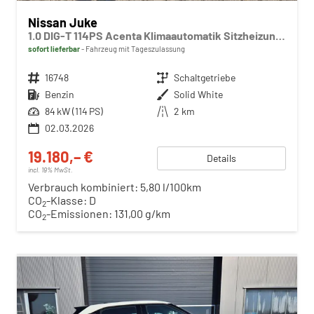
Nissan Juke
1.0 DIG-T 114PS Acenta Klimaautomatik Sitzheizung Rückf.Kamera Bluetooth Touchscreen wireless Apple CarPlay Android Auto
sofort lieferbar
Fahrzeug mit Tageszulassung
Fahrzeugnr.
16748
Getriebe
Schaltgetriebe
Kraftstoff
Benzin
Außenfarbe
Solid White
Leistung
84 kW (114 PS)
Kilometerstand
2 km
02.03.2026
19.180,– €
Details
incl. 19% MwSt.
Verbrauch kombiniert:
5,80 l/100km
CO
-Klasse:
D
2
CO
-Emissionen:
131,00 g/km
2