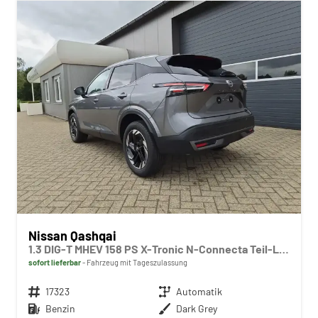
Nissan Qashqai
1.3 DIG-T MHEV 158 PS X-Tronic N-Connecta Teil-Leder PanoGlasdach Klimaautomatik Sitzheizung Lenkradheizung Navi ACC PDC v+h 360°Kamera DAB Bluetooth Touchscreen Apple CarPlay Android Auto 18"LM
sofort lieferbar
Fahrzeug mit Tageszulassung
Fahrzeugnr.
17323
Getriebe
Automatik
Kraftstoff
Benzin
Außenfarbe
Dark Grey