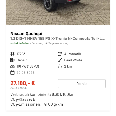
Nissan Qashqai
1.3 DIG-T MHEV 158 PS X-Tronic N-Connecta Teil-Leder PanoGlasdach Klimaautomatik Sitzheizung Lenkradheizung Navi ACC PDC v+h 360°Kamera DAB Bluetooth Touchscreen Apple CarPlay Android Auto 18"LM
sofort lieferbar
Fahrzeug mit Tageszulassung
Fahrzeugnr.
17263
Getriebe
Automatik
Kraftstoff
Benzin
Außenfarbe
Pearl White
Leistung
116 kW (158 PS)
Kilometerstand
2 km
30.06.2026
27.180,– €
Details
incl. 19% MwSt.
Verbrauch kombiniert:
6,30 l/100km
CO
-Klasse:
E
2
CO
-Emissionen:
141,00 g/km
2