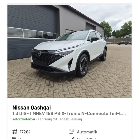
Nissan Qashqai
1.3 DIG-T MHEV 158 PS X-Tronic N-Connecta Teil-Leder PanoGlasdach Klimaautomatik Sitzheizung Lenkradheizung Navi ACC PDC v+h 360°Kamera DAB Bluetooth Touchscreen Apple CarPlay Android Auto 18"LM
sofort lieferbar
Fahrzeug mit Tageszulassung
Fahrzeugnr.
17264
Getriebe
Automatik