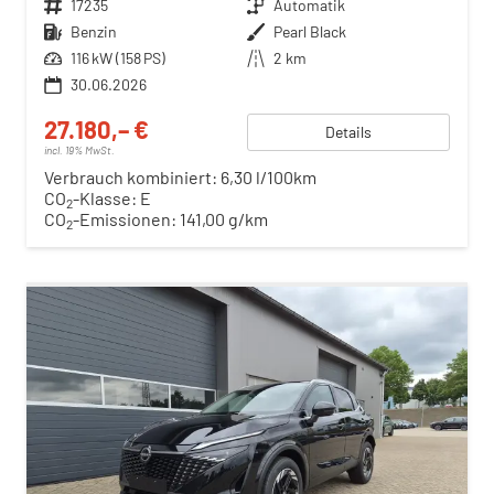
Fahrzeugnr.
17235
Getriebe
Automatik
Kraftstoff
Benzin
Außenfarbe
Pearl Black
Leistung
116 kW (158 PS)
Kilometerstand
2 km
30.06.2026
27.180,– €
Details
incl. 19% MwSt.
Verbrauch kombiniert:
6,30 l/100km
CO
-Klasse:
E
2
CO
-Emissionen:
141,00 g/km
2