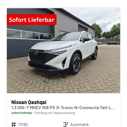
Nissan Qashqai
1.3 DIG-T MHEV 158 PS X-Tronic N-Connecta Teil-Leder PanoGlasdach Klimaautomatik Sitzheizung Lenkradheizung Navi ACC PDC v+h 360°Kamera DAB Bluetooth Touchscreen Apple CarPlay Android Auto 18"LM
sofort lieferbar
Fahrzeug mit Tageszulassung
Fahrzeugnr.
17262
Getriebe
Automatik