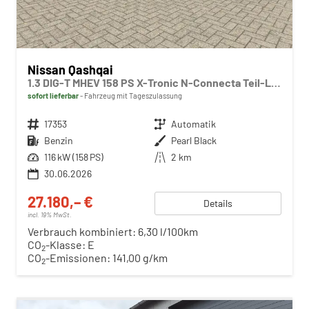
Nissan Qashqai
1.3 DIG-T MHEV 158 PS X-Tronic N-Connecta Teil-Leder PanoGlasdach Klimaautomatik Sitzheizung Lenkradheizung Navi ACC PDC v+h 360°Kamera DAB Bluetooth Touchscreen Apple CarPlay Android Auto 18"LM
sofort lieferbar
Fahrzeug mit Tageszulassung
Fahrzeugnr.
17353
Getriebe
Automatik
Kraftstoff
Benzin
Außenfarbe
Pearl Black
Leistung
116 kW (158 PS)
Kilometerstand
2 km
30.06.2026
27.180,– €
Details
incl. 19% MwSt.
Verbrauch kombiniert:
6,30 l/100km
CO
-Klasse:
E
2
CO
-Emissionen:
141,00 g/km
2