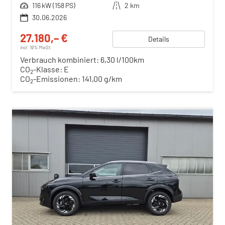
Leistung
116 kW (158 PS)
Kilometerstand
2 km
30.06.2026
27.180,– €
Details
incl. 19% MwSt.
Verbrauch kombiniert:
6,30 l/100km
CO
-Klasse:
E
2
CO
-Emissionen:
141,00 g/km
2