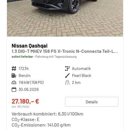
Nissan Qashqai
1.3 DIG-T MHEV 158 PS X-Tronic N-Connecta Teil-Leder PanoGlasdach Klimaautomatik Sitzheizung Lenkradheizung Navi ACC PDC v+h 360°Kamera DAB Bluetooth Touchscreen Apple CarPlay Android Auto 18"LM
sofort lieferbar
Fahrzeug mit Tageszulassung
Fahrzeugnr.
17234
Getriebe
Automatik
Kraftstoff
Benzin
Außenfarbe
Pearl Black
Leistung
116 kW (158 PS)
Kilometerstand
2 km
30.06.2026
27.180,– €
Details
incl. 19% MwSt.
Verbrauch kombiniert:
6,30 l/100km
CO
-Klasse:
E
2
CO
-Emissionen:
141,00 g/km
2