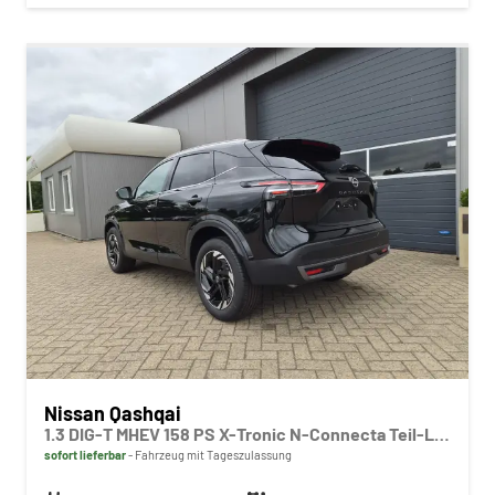
Nissan Qashqai
1.3 DIG-T MHEV 158 PS X-Tronic N-Connecta Teil-Leder PanoGlasdach Klimaautomatik Sitzheizung Lenkradheizung Navi ACC PDC v+h 360°Kamera DAB Bluetooth Touchscreen Apple CarPlay Android Auto 18"LM
sofort lieferbar
Fahrzeug mit Tageszulassung