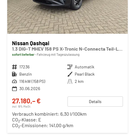
Nissan Qashqai
1.3 DIG-T MHEV 158 PS X-Tronic N-Connecta Teil-Leder PanoGlasdach Klimaautomatik Sitzheizung Lenkradheizung Navi ACC PDC v+h 360°Kamera DAB Bluetooth Touchscreen Apple CarPlay Android Auto 18"LM
sofort lieferbar
Fahrzeug mit Tageszulassung
Fahrzeugnr.
17236
Getriebe
Automatik
Kraftstoff
Benzin
Außenfarbe
Pearl Black
Leistung
116 kW (158 PS)
Kilometerstand
2 km
30.06.2026
27.180,– €
Details
incl. 19% MwSt.
Verbrauch kombiniert:
6,30 l/100km
CO
-Klasse:
E
2
CO
-Emissionen:
141,00 g/km
2