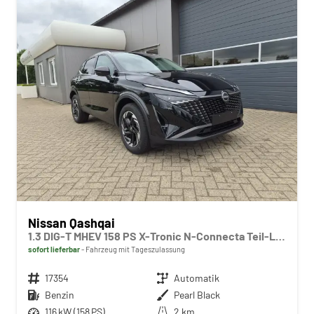
Nissan Qashqai
1.3 DIG-T MHEV 158 PS X-Tronic N-Connecta Teil-Leder PanoGlasdach Klimaautomatik Sitzheizung Lenkradheizung Navi ACC PDC v+h 360°Kamera DAB Bluetooth Touchscreen Apple CarPlay Android Auto 18"LM
sofort lieferbar
Fahrzeug mit Tageszulassung
Fahrzeugnr.
17354
Getriebe
Automatik
Kraftstoff
Benzin
Außenfarbe
Pearl Black
Leistung
116 kW (158 PS)
Kilometerstand
2 km