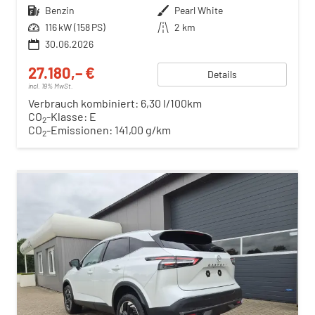
Kraftstoff
Benzin
Außenfarbe
Pearl White
Leistung
116 kW (158 PS)
Kilometerstand
2 km
30.06.2026
27.180,– €
Details
incl. 19% MwSt.
Verbrauch kombiniert:
6,30 l/100km
CO
-Klasse:
E
2
CO
-Emissionen:
141,00 g/km
2