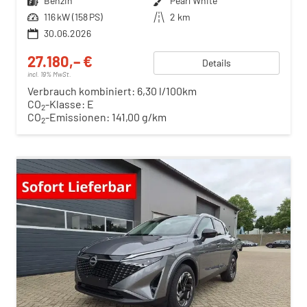
Kraftstoff
Benzin
Außenfarbe
Pearl White
Leistung
116 kW (158 PS)
Kilometerstand
2 km
30.06.2026
27.180,– €
Details
incl. 19% MwSt.
Verbrauch kombiniert:
6,30 l/100km
CO
-Klasse:
E
2
CO
-Emissionen:
141,00 g/km
2