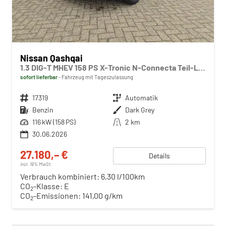
Nissan Qashqai
1.3 DIG-T MHEV 158 PS X-Tronic N-Connecta Teil-Leder PanoGlasdach Klimaautomatik Sitzheizung Lenkradheizung Navi ACC PDC v+h 360°Kamera DAB Bluetooth Touchscreen Apple CarPlay Android Auto 18"LM
sofort lieferbar
Fahrzeug mit Tageszulassung
Fahrzeugnr.
17319
Getriebe
Automatik
Kraftstoff
Benzin
Außenfarbe
Dark Grey
Leistung
116 kW (158 PS)
Kilometerstand
2 km
30.06.2026
27.180,– €
Details
incl. 19% MwSt.
Verbrauch kombiniert:
6,30 l/100km
CO
-Klasse:
E
2
CO
-Emissionen:
141,00 g/km
2