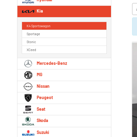
Kia
K4 Sportswagon
Sportage
Stonic
XCeed
Mercedes-Benz
MG
Nissan
Peugeot
Seat
Skoda
Suzuki