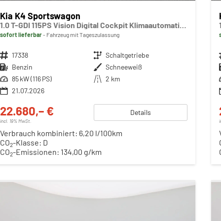
Kia K4 Sportswagon
1.0 T-GDI 115PS Vision Digital Cockpit Klimaautomatik Sitzheizung Navi ACC PDC v+h Rückf.Kamera DAB Bluetooth Touchscreen Apple CarPlay Android Auto 16"LM
sofort lieferbar
Fahrzeug mit Tageszulassung
Fahrzeugnr.
17338
Getriebe
Schaltgetriebe
Kraftstoff
Benzin
Außenfarbe
Schneeweiß
Leistung
85 kW (116 PS)
Kilometerstand
2 km
21.07.2026
22.680,– €
Details
incl. 19% MwSt.
Verbrauch kombiniert:
6,20 l/100km
CO
-Klasse:
D
2
CO
-Emissionen:
134,00 g/km
2