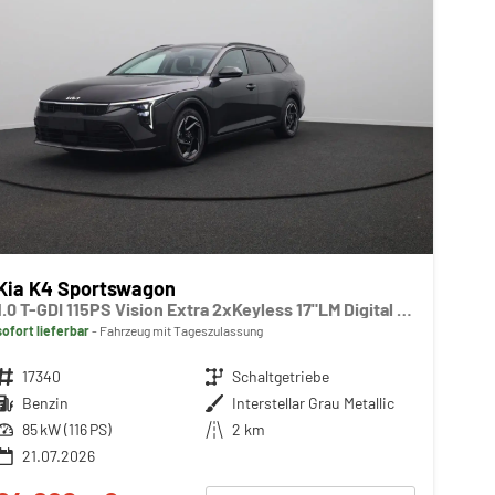
Kia K4 Sportswagon
1.0 T-GDI 115PS Vision Extra 2xKeyless 17"LM Digital Cockpit Klimaautomatik Sitzheizung Navi ACC PDC v+h Rückf.Kamera DAB Bluetooth Touchscreen Apple CarPlay Android Auto abged.Scheiben
sofort lieferbar
Fahrzeug mit Tageszulassung
Fahrzeugnr.
17340
Getriebe
Schaltgetriebe
Kraftstoff
Benzin
Außenfarbe
Interstellar Grau Metallic
Leistung
85 kW (116 PS)
Kilometerstand
2 km
21.07.2026