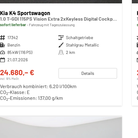
Kia K4 Sportswagon
1.0 T-GDI 115PS Vision Extra 2xKeyless Digital Cockpit Klimaautomatik Sitzheizung Navi ACC PDC v+h Rückf.Kamera DAB Bluetooth Touchscreen Apple CarPlay Android Auto abged.Scheiben 16"LM
sofort lieferbar
Fahrzeug mit Tageszulassung
Fahrzeugnr.
17342
Getriebe
Schaltgetriebe
Kraftstoff
Benzin
Außenfarbe
Stahlgrau Metallic
Leistung
85 kW (116 PS)
Kilometerstand
2 km
21.07.2026
24.680,– €
Details
incl. 19% MwSt.
Verbrauch kombiniert:
6,20 l/100km
CO
-Klasse:
E
2
CO
-Emissionen:
137,00 g/km
2