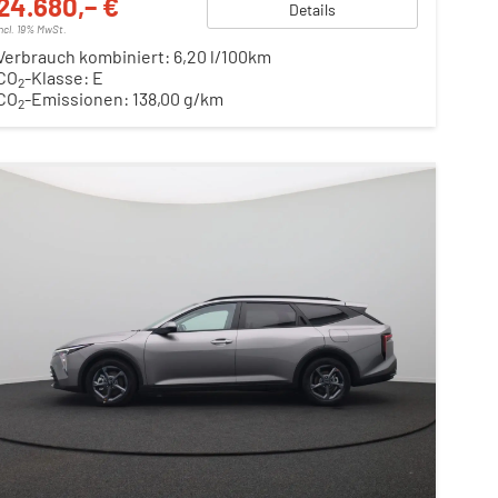
24.680,– €
Details
incl. 19% MwSt.
Verbrauch kombiniert:
6,20 l/100km
CO
-Klasse:
E
2
CO
-Emissionen:
138,00 g/km
2