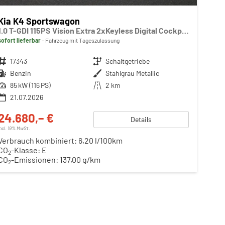
Kia K4 Sportswagon
1.0 T-GDI 115PS Vision Extra 2xKeyless Digital Cockpit Klimaautomatik Sitzheizung Navi ACC PDC v+h Rückf.Kamera DAB Bluetooth Touchscreen Apple CarPlay Android Auto abged.Scheiben 16"LM
sofort lieferbar
Fahrzeug mit Tageszulassung
Fahrzeugnr.
17343
Getriebe
Schaltgetriebe
Kraftstoff
Benzin
Außenfarbe
Stahlgrau Metallic
Leistung
85 kW (116 PS)
Kilometerstand
2 km
21.07.2026
24.680,– €
Details
incl. 19% MwSt.
Verbrauch kombiniert:
6,20 l/100km
CO
-Klasse:
E
2
CO
-Emissionen:
137,00 g/km
2