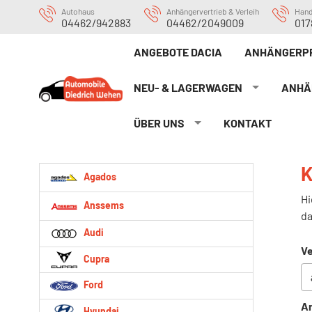
Autohaus
Anhängervertrieb & Verleih
Han
04462/942883
04462/2049009
017
ANGEBOTE DACIA
ANHÄNGERP
NEU- & LAGERWAGEN
ANHÄ
ÜBER UNS
KONTAKT
K
Agados
Hi
Anssems
da
Audi
Ve
Cupra
Ford
An
Hyundai