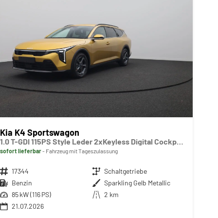
Kia K4 Sportswagon
1.0 T-GDI 115PS Style Leder 2xKeyless Digital Cockpit Klimaautomatik Sitzheizung Navi ACC PDC v+h Rückf.Kamera DAB Bluetooth Touchscreen Apple CarPlay Android Auto abged.Scheiben 16"LM
sofort lieferbar
Fahrzeug mit Tageszulassung
Fahrzeugnr.
17344
Getriebe
Schaltgetriebe
Kraftstoff
Benzin
Außenfarbe
Sparkling Gelb Metallic
Leistung
85 kW (116 PS)
Kilometerstand
2 km
21.07.2026