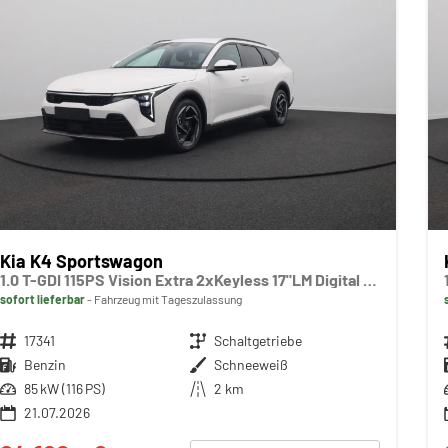
Kia K4 Sportswagon
1.0 T-GDI 115PS Vision Extra 2xKeyless 17"LM Digital Cockpit Klimaautomatik Sitzheizung Navi ACC PDC v+h Rückf.Kamera DAB Bluetooth Touchscreen Apple CarPlay Android Auto abged.Scheiben
sofort lieferbar
Fahrzeug mit Tageszulassung
Fahrzeugnr.
17341
Getriebe
Schaltgetriebe
Kraftstoff
Benzin
Außenfarbe
Schneeweiß
Leistung
85 kW (116 PS)
Kilometerstand
2 km
21.07.2026