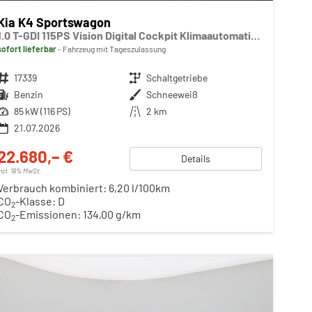
Kia K4 Sportswagon
1.0 T-GDI 115PS Vision Digital Cockpit Klimaautomatik Sitzheizung Navi ACC PDC v+h Rückf.Kamera DAB Bluetooth Touchscreen Apple CarPlay Android Auto 16"LM
sofort lieferbar
Fahrzeug mit Tageszulassung
Fahrzeugnr.
17339
Getriebe
Schaltgetriebe
Kraftstoff
Benzin
Außenfarbe
Schneeweiß
Leistung
85 kW (116 PS)
Kilometerstand
2 km
21.07.2026
22.680,– €
Details
incl. 19% MwSt.
Verbrauch kombiniert:
6,20 l/100km
CO
-Klasse:
D
2
CO
-Emissionen:
134,00 g/km
2