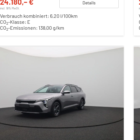
24.180,– €
Details
incl. 19% MwSt.
Verbrauch kombiniert:
6,20 l/100km
CO
-Klasse:
E
2
CO
-Emissionen:
138,00 g/km
2