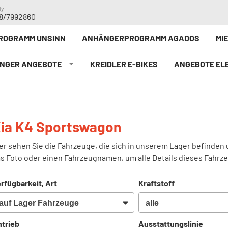
dy
8/7992860
ROGRAMM UNSINN
ANHÄNGERPROGRAMM AGADOS
MI
NGER ANGEBOTE
KREIDLER E-BIKE`S
ANGEBOTE ELE
ia K4 Sportswagon
er sehen Sie die Fahrzeuge, die sich in unserem Lager befinden 
s Foto oder einen Fahrzeugnamen, um alle Details dieses Fahrz
rfügbarkeit, Art
Kraftstoff
trieb
Ausstattungslinie