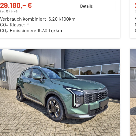
29.180,– €
Details
incl. 19% MwSt.
Verbrauch kombiniert:
6,20 l/100km
CO
-Klasse:
F
2
CO
-Emissionen:
157,00 g/km
2