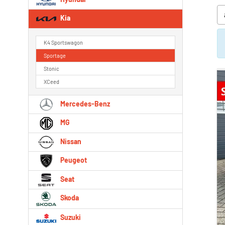
Kia
K4 Sportswagon
Sportage
Stonic
XCeed
Mercedes-Benz
MG
Nissan
Peugeot
Seat
Skoda
Suzuki