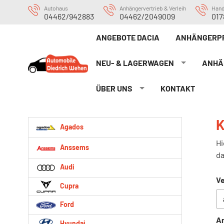
Autohaus
Anhängervertrieb & Verleih
Han
04462/942883
04462/2049009
017
ANGEBOTE DACIA
ANHÄNGERP
NEU- & LAGERWAGEN
ANHÄ
ÜBER UNS
KONTAKT
K
Agados
Hi
Anssems
da
Audi
Ve
Cupra
Ford
An
Hyundai