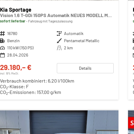
Kia Sportage
Vision 1.6 T-GDi 150PS Automatik NEUES MODELL MY26 FACELIFT Sitzheizung Lenkradheizung Klimaautomatik Navi Bluetooth Touchscreen Apple CarPlay Android Auto PDC v+h 17"LM Rückf.Kamera ACC 2x Keyless
sofort lieferbar
Fahrzeug mit Tageszulassung
Fahrzeugnr.
16780
Getriebe
Automatik
Kraftstoff
Benzin
Außenfarbe
Pentametal Metallic
Leistung
110 kW (150 PS)
Kilometerstand
2 km
28.04.2026
29.180,– €
Details
incl. 19% MwSt.
Verbrauch kombiniert:
6,20 l/100km
CO
-Klasse:
F
2
CO
-Emissionen:
157,00 g/km
2