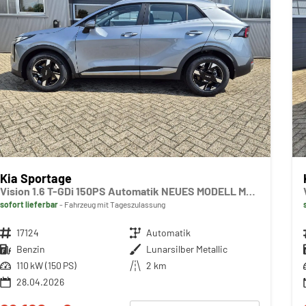
Kia Sportage
Vision 1.6 T-GDi 150PS Automatik NEUES MODELL MY26 FACELIFT Sitzheizung Lenkradheizung Klimaautomatik Navi Bluetooth Touchscreen Apple CarPlay Android Auto PDC v+h 17"LM Rückf.Kamera ACC 2x Keyless
sofort lieferbar
Fahrzeug mit Tageszulassung
Fahrzeugnr.
17124
Getriebe
Automatik
Kraftstoff
Benzin
Außenfarbe
Lunarsilber Metallic
Leistung
110 kW (150 PS)
Kilometerstand
2 km
28.04.2026