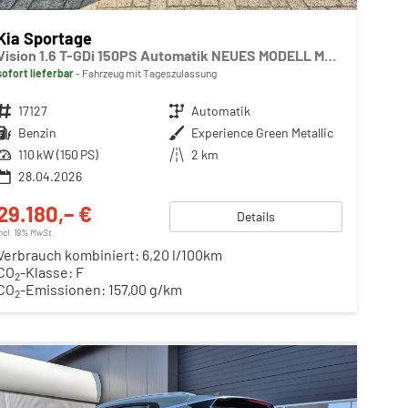
Kia Sportage
Vision 1.6 T-GDi 150PS Automatik NEUES MODELL MY26 FACELIFT Sitzheizung Lenkradheizung Klimaautomatik Navi Bluetooth Touchscreen Apple CarPlay Android Auto PDC v+h 17"LM Rückf.Kamera ACC 2x Keyless
sofort lieferbar
Fahrzeug mit Tageszulassung
Fahrzeugnr.
17127
Getriebe
Automatik
Kraftstoff
Benzin
Außenfarbe
Experience Green Metallic
Leistung
110 kW (150 PS)
Kilometerstand
2 km
28.04.2026
29.180,– €
Details
incl. 19% MwSt.
Verbrauch kombiniert:
6,20 l/100km
CO
-Klasse:
F
2
CO
-Emissionen:
157,00 g/km
2