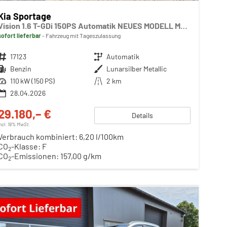
Kia Sportage
Vision 1.6 T-GDi 150PS Automatik NEUES MODELL MY26 FACELIFT Sitzheizung Lenkradheizung Klimaautomatik Navi Bluetooth Touchscreen Apple CarPlay Android Auto PDC v+h 17"LM Rückf.Kamera ACC 2x Keyless
sofort lieferbar
Fahrzeug mit Tageszulassung
Fahrzeugnr.
17123
Getriebe
Automatik
Kraftstoff
Benzin
Außenfarbe
Lunarsilber Metallic
Leistung
110 kW (150 PS)
Kilometerstand
2 km
28.04.2026
29.180,– €
Details
incl. 19% MwSt.
Verbrauch kombiniert:
6,20 l/100km
CO
-Klasse:
F
2
CO
-Emissionen:
157,00 g/km
2