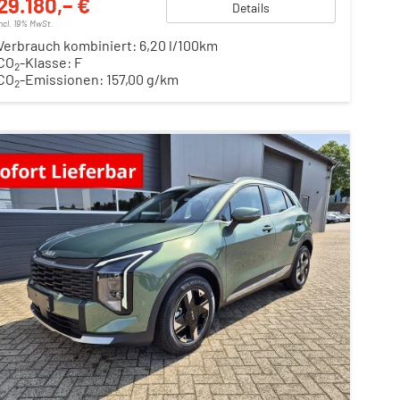
29.180,– €
Details
incl. 19% MwSt.
Verbrauch kombiniert:
6,20 l/100km
CO
-Klasse:
F
2
CO
-Emissionen:
157,00 g/km
2