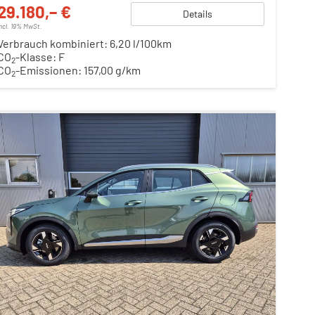
29.180,– €
Details
incl. 19% MwSt.
Verbrauch kombiniert:
6,20 l/100km
CO
-Klasse:
F
2
CO
-Emissionen:
157,00 g/km
2