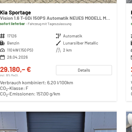
Kia Sportage
Vision 1.6 T-GDi 150PS Automatik NEUES MODELL MY26 FACELIFT Sitzheizung Lenkradheizung Klimaautomatik Navi Bluetooth Touchscreen Apple CarPlay Android Auto PDC v+h 17"LM Rückf.Kamera ACC 2x Keyless
sofort lieferbar
Fahrzeug mit Tageszulassung
Fahrzeugnr.
17126
Getriebe
Automatik
Kraftstoff
Benzin
Außenfarbe
Lunarsilber Metallic
Leistung
110 kW (150 PS)
Kilometerstand
2 km
28.04.2026
29.180,– €
Details
incl. 19% MwSt.
Verbrauch kombiniert:
6,20 l/100km
CO
-Klasse:
F
2
CO
-Emissionen:
157,00 g/km
2