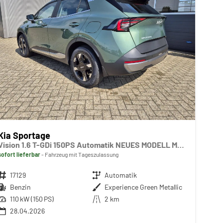
Kia Sportage
Vision 1.6 T-GDi 150PS Automatik NEUES MODELL MY26 FACELIFT Sitzheizung Lenkradheizung Klimaautomatik Navi Bluetooth Touchscreen Apple CarPlay Android Auto PDC v+h 17"LM Rückf.Kamera ACC 2x Keyless
sofort lieferbar
Fahrzeug mit Tageszulassung
Fahrzeugnr.
17129
Getriebe
Automatik
Kraftstoff
Benzin
Außenfarbe
Experience Green Metallic
Leistung
110 kW (150 PS)
Kilometerstand
2 km
28.04.2026