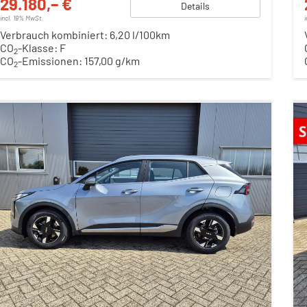
29.180,– €
Details
incl. 19% MwSt.
Verbrauch kombiniert:
6,20 l/100km
CO
-Klasse:
F
2
CO
-Emissionen:
157,00 g/km
2