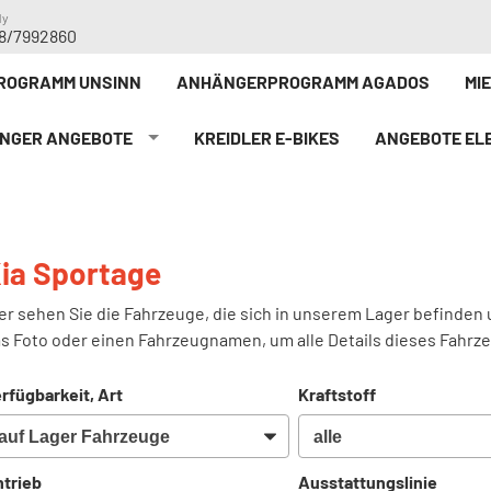
dy
8/7992860
ROGRAMM UNSINN
ANHÄNGERPROGRAMM AGADOS
MI
NGER ANGEBOTE
KREIDLER E-BIKE`S
ANGEBOTE ELE
ia Sportage
er sehen Sie die Fahrzeuge, die sich in unserem Lager befinden 
s Foto oder einen Fahrzeugnamen, um alle Details dieses Fahrz
rfügbarkeit, Art
Kraftstoff
trieb
Ausstattungslinie