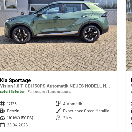
Kia Sportage
Vision 1.6 T-GDi 150PS Automatik NEUES MODELL MY26 FACELIFT Sitzheizung Lenkradheizung Klimaautomatik Navi Bluetooth Touchscreen Apple CarPlay Android Auto PDC v+h 17"LM Rückf.Kamera ACC 2x Keyless
sofort lieferbar
Fahrzeug mit Tageszulassung
Fahrzeugnr.
17128
Getriebe
Automatik
Kraftstoff
Benzin
Außenfarbe
Experience Green Metallic
Leistung
110 kW (150 PS)
Kilometerstand
2 km
28.04.2026