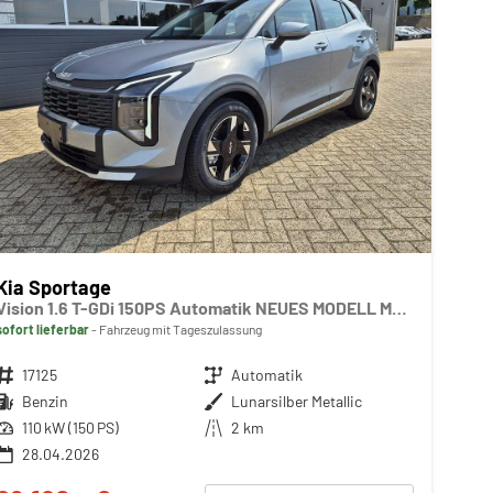
Kia Sportage
Vision 1.6 T-GDi 150PS Automatik NEUES MODELL MY26 FACELIFT Sitzheizung Lenkradheizung Klimaautomatik Navi Bluetooth Touchscreen Apple CarPlay Android Auto PDC v+h 17"LM Rückf.Kamera ACC 2x Keyless
sofort lieferbar
Fahrzeug mit Tageszulassung
Fahrzeugnr.
17125
Getriebe
Automatik
Kraftstoff
Benzin
Außenfarbe
Lunarsilber Metallic
Leistung
110 kW (150 PS)
Kilometerstand
2 km
28.04.2026