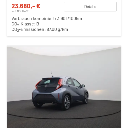
23.680,– €
Details
incl. 19% MwSt.
Verbrauch kombiniert:
3,90 l/100km
CO
-Klasse:
B
2
CO
-Emissionen:
87,00 g/km
2