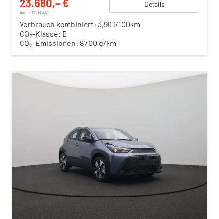
23.680,– €
Details
incl. 19% MwSt.
Verbrauch kombiniert:
3,90 l/100km
CO
-Klasse:
B
2
CO
-Emissionen:
87,00 g/km
2