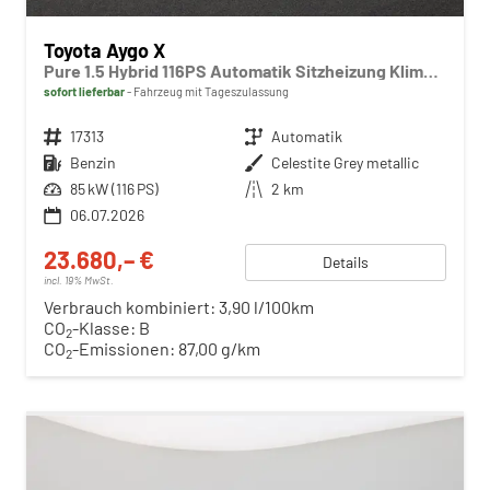
Toyota Aygo X
Pure 1.5 Hybrid 116PS Automatik Sitzheizung Klimaautomatik Rückf.Kamera AbstandsTempomat Nebelscheinw. Multifunktionslenkrad Bluetooth Touchscreen Apple CarPlay + Android Auto 2xKeyless
sofort lieferbar
Fahrzeug mit Tageszulassung
Fahrzeugnr.
17313
Getriebe
Automatik
Kraftstoff
Benzin
Außenfarbe
Celestite Grey metallic
Leistung
85 kW (116 PS)
Kilometerstand
2 km
06.07.2026
23.680,– €
Details
incl. 19% MwSt.
Verbrauch kombiniert:
3,90 l/100km
CO
-Klasse:
B
2
CO
-Emissionen:
87,00 g/km
2