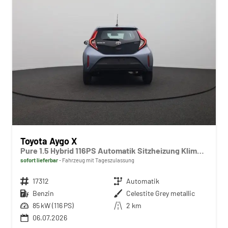
Toyota Aygo X
Pure 1.5 Hybrid 116PS Automatik Sitzheizung Klimaautomatik Rückf.Kamera AbstandsTempomat Nebelscheinw. Multifunktionslenkrad Bluetooth Touchscreen Apple CarPlay + Android Auto 2xKeyless
sofort lieferbar
Fahrzeug mit Tageszulassung
Fahrzeugnr.
17312
Getriebe
Automatik
Kraftstoff
Benzin
Außenfarbe
Celestite Grey metallic
Leistung
85 kW (116 PS)
Kilometerstand
2 km
06.07.2026