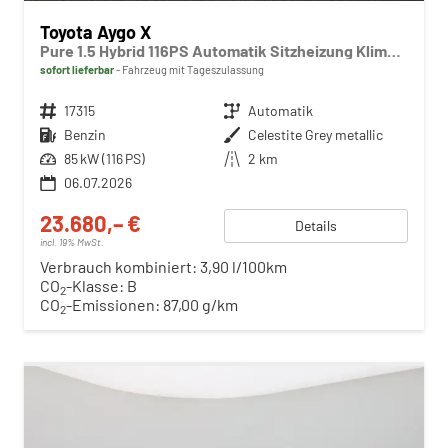
Toyota Aygo X
Pure 1.5 Hybrid 116PS Automatik Sitzheizung Klimaautomatik Rückf.Kamera AbstandsTempomat Nebelscheinw. Multifunktionslenkrad Bluetooth Touchscreen Apple CarPlay + Android Auto 2xKeyless
sofort lieferbar
Fahrzeug mit Tageszulassung
Fahrzeugnr.
17315
Getriebe
Automatik
Kraftstoff
Benzin
Außenfarbe
Celestite Grey metallic
Leistung
85 kW (116 PS)
Kilometerstand
2 km
06.07.2026
23.680,– €
Details
incl. 19% MwSt.
Verbrauch kombiniert:
3,90 l/100km
CO
-Klasse:
B
2
CO
-Emissionen:
87,00 g/km
2