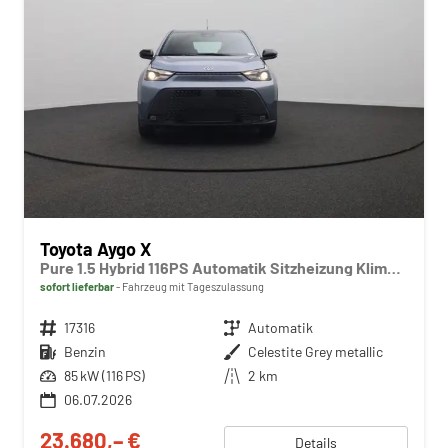
Toyota Aygo X
Pure 1.5 Hybrid 116PS Automatik Sitzheizung Klimaautomatik Rückf.Kamera AbstandsTempomat Nebelscheinw. Multifunktionslenkrad Bluetooth Touchscreen Apple CarPlay + Android Auto 2xKeyless
sofort lieferbar
Fahrzeug mit Tageszulassung
Fahrzeugnr.
17316
Getriebe
Automatik
Kraftstoff
Benzin
Außenfarbe
Celestite Grey metallic
Leistung
85 kW (116 PS)
Kilometerstand
2 km
06.07.2026
23.680,– €
Details