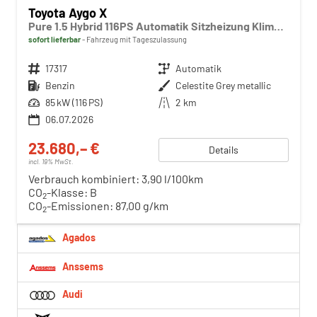
Toyota Aygo X
Pure 1.5 Hybrid 116PS Automatik Sitzheizung Klimaautomatik Rückf.Kamera AbstandsTempomat Nebelscheinw. Multifunktionslenkrad Bluetooth Touchscreen Apple CarPlay + Android Auto 2xKeyless
sofort lieferbar
Fahrzeug mit Tageszulassung
Fahrzeugnr.
17317
Getriebe
Automatik
Kraftstoff
Benzin
Außenfarbe
Celestite Grey metallic
Leistung
85 kW (116 PS)
Kilometerstand
2 km
06.07.2026
23.680,– €
Details
incl. 19% MwSt.
Verbrauch kombiniert:
3,90 l/100km
CO
-Klasse:
B
2
CO
-Emissionen:
87,00 g/km
2
Agados
Anssems
Audi