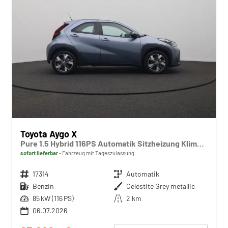
Toyota Aygo X
Pure 1.5 Hybrid 116PS Automatik Sitzheizung Klimaautomatik Rückf.Kamera AbstandsTempomat Nebelscheinw. Multifunktionslenkrad Bluetooth Touchscreen Apple CarPlay + Android Auto 2xKeyless
sofort lieferbar
Fahrzeug mit Tageszulassung
Fahrzeugnr.
17314
Getriebe
Automatik
Kraftstoff
Benzin
Außenfarbe
Celestite Grey metallic
Leistung
85 kW (116 PS)
Kilometerstand
2 km
06.07.2026