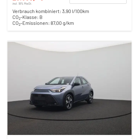
incl. 19% MwSt.
Verbrauch kombiniert:
3,90 l/100km
CO
-Klasse:
B
2
CO
-Emissionen:
87,00 g/km
2