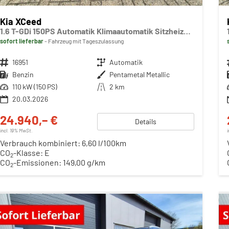
Kia XCeed
1.6 T-GDi 150PS Automatik Klimaautomatik Sitzheizung Lenkradheizung Navi PDC Rückf.Kamera abged.Scheiben Apple CarPlay Android Auto
sofort lieferbar
Fahrzeug mit Tageszulassung
Fahrzeugnr.
16951
Getriebe
Automatik
Kraftstoff
Benzin
Außenfarbe
Pentametal Metallic
Leistung
110 kW (150 PS)
Kilometerstand
2 km
20.03.2026
24.940,– €
Details
incl. 19% MwSt.
Verbrauch kombiniert:
6,60 l/100km
CO
-Klasse:
E
2
CO
-Emissionen:
149,00 g/km
2