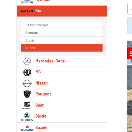
Kia
K4 Sportswagon
Sportage
Stonic
XCeed
Mercedes-Benz
MG
Nissan
Peugeot
Seat
Skoda
Suzuki