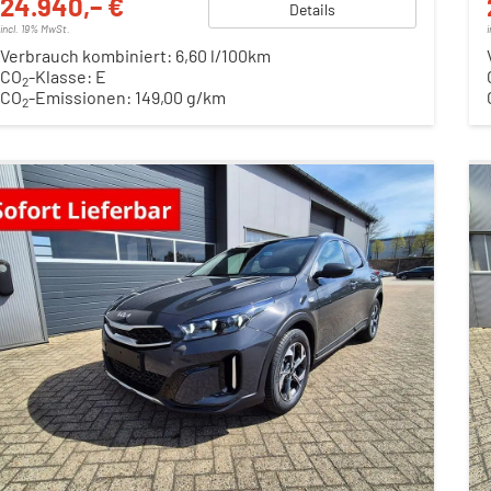
24.940,– €
Details
incl. 19% MwSt.
Verbrauch kombiniert:
6,60 l/100km
CO
-Klasse:
E
2
CO
-Emissionen:
149,00 g/km
2