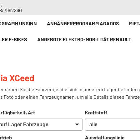
dy
8/7992860
GRAMM UNSINN
ANHÄNGERPROGRAMM AGADOS
MIE
LER E-BIKE`S
ANGEBOTE ELEKTRO-MOBILITÄT RENAULT
ia XCeed
er sehen Sie die Fahrzeuge, die sich in unserem Lager befinden 
s Foto oder einen Fahrzeugnamen, um alle Details dieses Fahrz
rfügbarkeit, Art
Kraftstoff
trieb
Ausstattungslinie