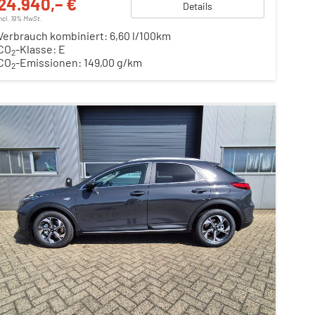
24.940,– €
Details
incl. 19% MwSt.
Verbrauch kombiniert:
6,60 l/100km
CO
-Klasse:
E
2
CO
-Emissionen:
149,00 g/km
2