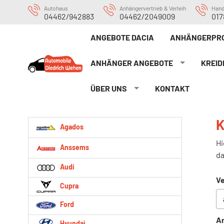
Autohaus
Anhängervertrieb & Verleih
Han
04462/942883
04462/2049009
017
ANGEBOTE DACIA
ANHÄNGERPRO
ANHÄNGER ANGEBOTE
KREID
ÜBER UNS
KONTAKT
K
Agados
Hi
Anssems
da
Audi
Ve
Cupra
Ford
An
Hyundai