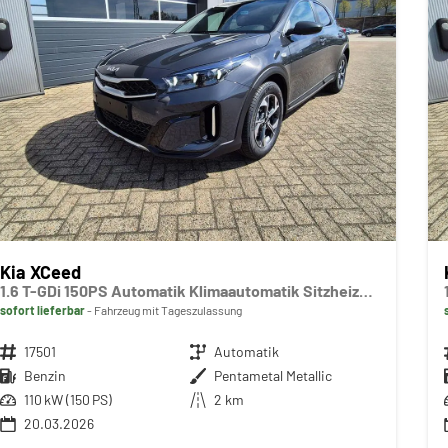
Kia XCeed
1.6 T-GDi 150PS Automatik Klimaautomatik Sitzheizung Lenkradheizung Navi PDC Rückf.Kamera abged.Scheiben Apple CarPlay Android Auto
sofort lieferbar
Fahrzeug mit Tageszulassung
Fahrzeugnr.
17501
Getriebe
Automatik
Kraftstoff
Benzin
Außenfarbe
Pentametal Metallic
Leistung
110 kW (150 PS)
Kilometerstand
2 km
20.03.2026