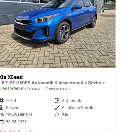
Kia XCeed
1.6 T-GDi 150PS Automatik Klimaautomatik Sitzheizung Lenkradheizung Navi PDC Rückf.Kamera abged.Scheiben Apple CarPlay Android Auto
sofort lieferbar
Fahrzeug mit Tageszulassung
Fahrzeugnr.
16950
Getriebe
Automatik
Kraftstoff
Benzin
Außenfarbe
Blueflame Metallic
Leistung
110 kW (150 PS)
Kilometerstand
2 km
20.03.2026