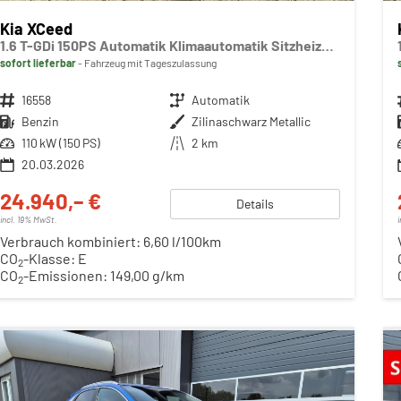
Kia XCeed
1.6 T-GDi 150PS Automatik Klimaautomatik Sitzheizung Lenkradheizung Navi PDC Rückf.Kamera abged.Scheiben Apple CarPlay Android Auto
sofort lieferbar
Fahrzeug mit Tageszulassung
Fahrzeugnr.
16558
Getriebe
Automatik
Kraftstoff
Benzin
Außenfarbe
Zilinaschwarz Metallic
Leistung
110 kW (150 PS)
Kilometerstand
2 km
20.03.2026
24.940,– €
Details
incl. 19% MwSt.
Verbrauch kombiniert:
6,60 l/100km
CO
-Klasse:
E
2
CO
-Emissionen:
149,00 g/km
2