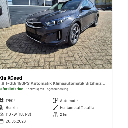
Kia XCeed
1.6 T-GDi 150PS Automatik Klimaautomatik Sitzheizung Lenkradheizung Navi PDC Rückf.Kamera abged.Scheiben Apple CarPlay Android Auto
sofort lieferbar
Fahrzeug mit Tageszulassung
Fahrzeugnr.
17502
Getriebe
Automatik
Kraftstoff
Benzin
Außenfarbe
Pentametal Metallic
Leistung
110 kW (150 PS)
Kilometerstand
2 km
20.03.2026