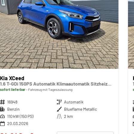
Kia XCeed
1.6 T-GDi 150PS Automatik Klimaautomatik Sitzheizung Lenkradheizung Navi PDC Rückf.Kamera abged.Scheiben Apple CarPlay Android Auto
sofort lieferbar
Fahrzeug mit Tageszulassung
Fahrzeugnr.
16948
Getriebe
Automatik
Kraftstoff
Benzin
Außenfarbe
Blueflame Metallic
Leistung
110 kW (150 PS)
Kilometerstand
2 km
20.03.2026