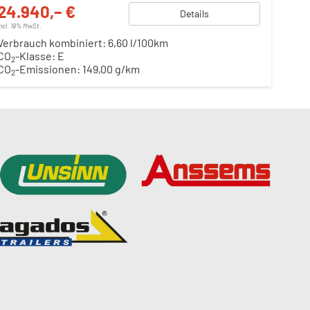
24.940,– €
Details
incl. 19% MwSt.
Verbrauch kombiniert:
6,60 l/100km
CO
-Klasse:
E
2
CO
-Emissionen:
149,00 g/km
2