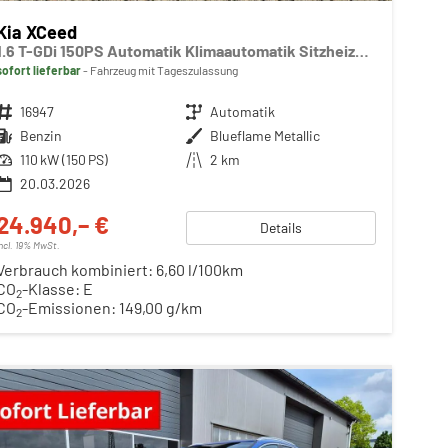
Kia XCeed
1.6 T-GDi 150PS Automatik Klimaautomatik Sitzheizung Lenkradheizung Navi PDC Rückf.Kamera abged.Scheiben Apple CarPlay Android Auto
sofort lieferbar
Fahrzeug mit Tageszulassung
Fahrzeugnr.
16947
Getriebe
Automatik
Kraftstoff
Benzin
Außenfarbe
Blueflame Metallic
Leistung
110 kW (150 PS)
Kilometerstand
2 km
20.03.2026
24.940,– €
Details
incl. 19% MwSt.
Verbrauch kombiniert:
6,60 l/100km
CO
-Klasse:
E
2
CO
-Emissionen:
149,00 g/km
2