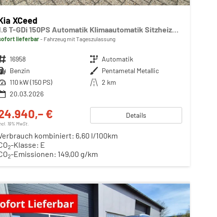
Kia XCeed
1.6 T-GDi 150PS Automatik Klimaautomatik Sitzheizung Lenkradheizung Navi PDC Rückf.Kamera abged.Scheiben Apple CarPlay Android Auto
sofort lieferbar
Fahrzeug mit Tageszulassung
Fahrzeugnr.
16958
Getriebe
Automatik
Kraftstoff
Benzin
Außenfarbe
Pentametal Metallic
Leistung
110 kW (150 PS)
Kilometerstand
2 km
20.03.2026
24.940,– €
Details
incl. 19% MwSt.
Verbrauch kombiniert:
6,60 l/100km
CO
-Klasse:
E
2
CO
-Emissionen:
149,00 g/km
2