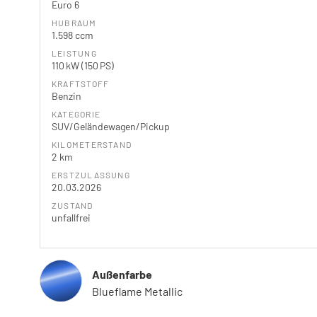
Euro 6
HUBRAUM
1.598 ccm
LEISTUNG
110 kW (150 PS)
KRAFTSTOFF
Benzin
KATEGORIE
SUV/Geländewagen/Pickup
KILOMETERSTAND
2 km
ERSTZULASSUNG
20.03.2026
ZUSTAND
unfallfrei
Außenfarbe
Blueflame Metallic