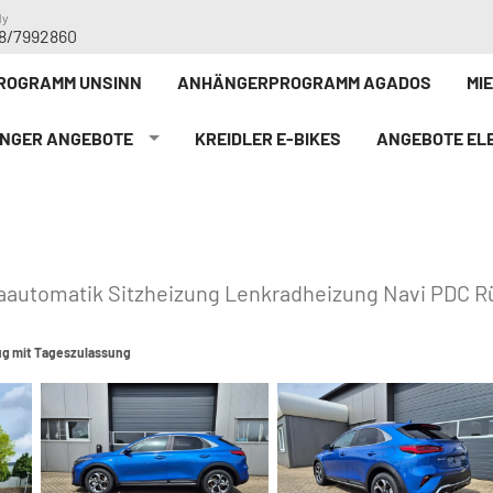
dy
8/7992860
ROGRAMM UNSINN
ANHÄNGERPROGRAMM AGADOS
MI
NGER ANGEBOTE
KREIDLER E-BIKE`S
ANGEBOTE ELE
maautomatik Sitzheizung Lenkradheizung Navi PDC 
g mit Tageszulassung