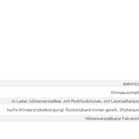
elektris
Klimaautomat
in Leder, höhenverstellbar, mit Multifunktionen, mit Lenkradheizu
Isofix (Kindersitzbefestigung), Rücksitzbank hinten geteilt, Sitzheizu
Höhenverstellbarer Fahrersi