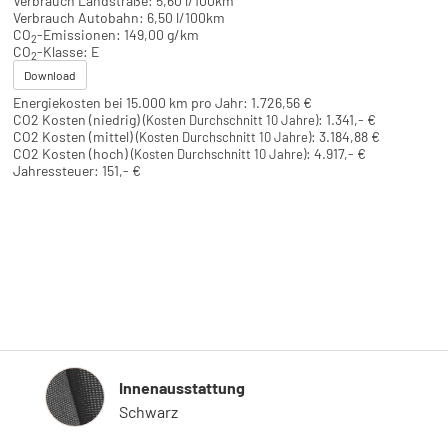
Verbrauch Landstraße:
5,60 l/100km
Verbrauch Autobahn:
6,50 l/100km
CO
-Emissionen:
149,00 g/km
2
CO
-Klasse:
E
2
Download
Energiekosten bei 15.000 km pro Jahr:
1.726,56 €
CO2 Kosten (niedrig)
:
1.341,- €
(Kosten Durchschnitt 10 Jahre)
CO2 Kosten (mittel)
:
3.184,88 €
(Kosten Durchschnitt 10 Jahre)
CO2 Kosten (hoch)
:
4.917,- €
(Kosten Durchschnitt 10 Jahre)
Jahressteuer:
151,- €
Innenausstattung
Innenausstattung
Schwarz