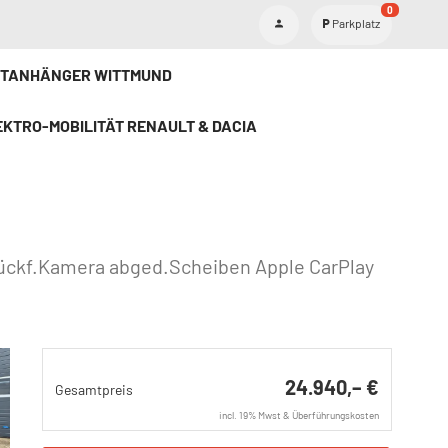
0
Parkplatz
ETANHÄNGER WITTMUND
KTRO-MOBILITÄT RENAULT & DACIA
Rückf.Kamera abged.Scheiben Apple CarPlay
24.940,– €
Gesamtpreis
incl. 19% Mwst & Überführungskosten