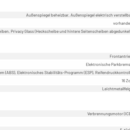
Außenspiegel beheizbar, Außenspiegel elektrisch verstellb
vorhand
iben, Privacy Glass (Heckscheibe und hintere Seitenscheiben abgedunkel
Frontantri
Elektronische Parkbrem
em (ABS), Elektronisches Stabilitäts-Programm (ESP), Reifendruckkontrol
16 Zo
Leichtmetallfel
Verbrennungsmotor (IC
5-tür