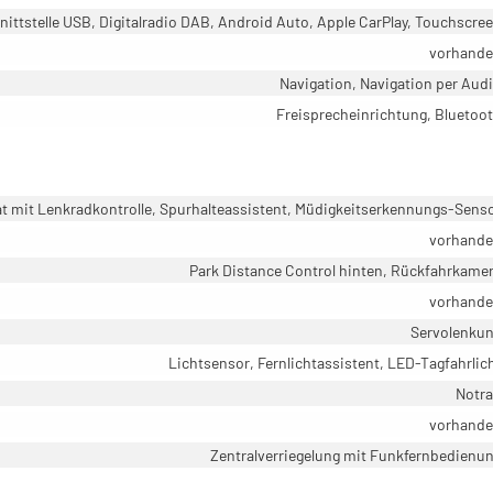
ittstelle USB, Digitalradio DAB, Android Auto, Apple CarPlay, Touchscre
vorhand
Navigation, Navigation per Aud
Freisprecheinrichtung, Bluetoo
mit Lenkradkontrolle, Spurhalteassistent, Müdigkeitserkennungs-Sens
vorhand
Park Distance Control hinten, Rückfahrkame
vorhand
Servolenku
Lichtsensor, Fernlichtassistent, LED-Tagfahrlic
Notr
vorhand
Zentralverriegelung mit Funkfernbedienu