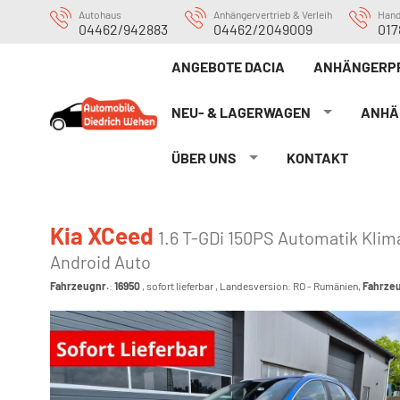
Autohaus
Anhängervertrieb & Verleih
Han
04462/942883
04462/2049009
017
ANGEBOTE DACIA
ANHÄNGERP
NEU- & LAGERWAGEN
ANHÄ
ÜBER UNS
KONTAKT
Kia XCeed
1.6 T-GDi 150PS Automatik Kli
Android Auto
Fahrzeugnr.
:
16950
,
sofort lieferbar
, Landesversion: RO - Rumänien,
Fahrzeu