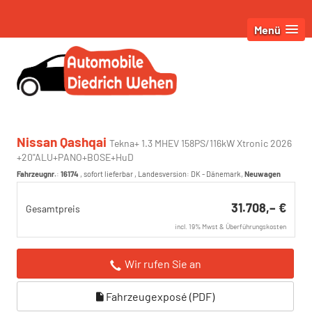
Menü
Nissan Qashqai
Tekna+ 1.3 MHEV 158PS/116kW Xtronic 2026
+20"ALU+PANO+BOSE+HuD
Fahrzeugnr.
:
16174
,
sofort lieferbar
, Landesversion: DK - Dänemark,
Neuwagen
31.708,– €
Gesamtpreis
incl. 19% Mwst & Überführungskosten
Wir rufen Sie an
Fahrzeugexposé (PDF)