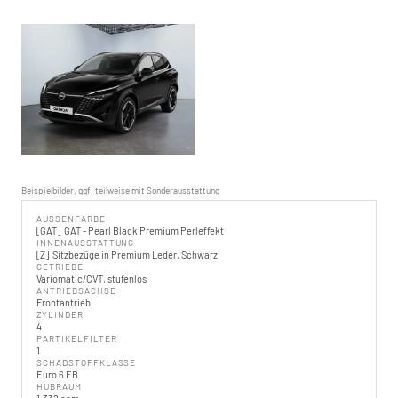
Beispielbilder, ggf. teilweise mit Sonderausstattung
AUSSENFARBE
GAT
GAT - Pearl Black Premium Perleffekt
INNENAUSSTATTUNG
Z
Sitzbezüge in Premium Leder, Schwarz
GETRIEBE
Variomatic/CVT, stufenlos
ANTRIEBSACHSE
Frontantrieb
ZYLINDER
4
PARTIKELFILTER
1
SCHADSTOFFKLASSE
Euro 6 EB
HUBRAUM