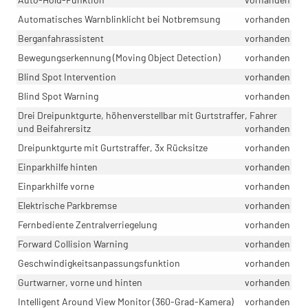
Automatisches Warnblinklicht bei Notbremsung
vorhanden
Berganfahrassistent
vorhanden
Bewegungserkennung (Moving Object Detection)
vorhanden
Blind Spot Intervention
vorhanden
Blind Spot Warning
vorhanden
Drei Dreipunktgurte, höhenverstellbar mit Gurtstraffer, Fahrer
und Beifahrersitz
vorhanden
Dreipunktgurte mit Gurtstraffer, 3x Rücksitze
vorhanden
Einparkhilfe hinten
vorhanden
Einparkhilfe vorne
vorhanden
Elektrische Parkbremse
vorhanden
Fernbediente Zentralverriegelung
vorhanden
Forward Collision Warning
vorhanden
Geschwindigkeitsanpassungsfunktion
vorhanden
Gurtwarner, vorne und hinten
vorhanden
Intelligent Around View Monitor (360-Grad-Kamera)
vorhanden