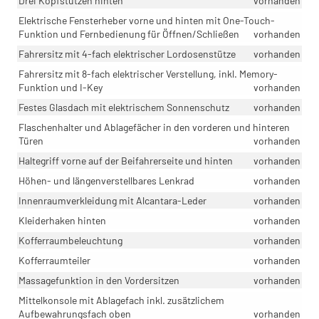
Drei Kopfstützen hinten
vorhanden
Elektrische Fensterheber vorne und hinten mit One-Touch-
Funktion und Fernbedienung für Öffnen/Schließen
vorhanden
Fahrersitz mit 4-fach elektrischer Lordosenstütze
vorhanden
Fahrersitz mit 8-fach elektrischer Verstellung, inkl. Memory-
Funktion und I-Key
vorhanden
Festes Glasdach mit elektrischem Sonnenschutz
vorhanden
Flaschenhalter und Ablagefächer in den vorderen und hinteren
Türen
vorhanden
Haltegriff vorne auf der Beifahrerseite und hinten
vorhanden
Höhen- und längenverstellbares Lenkrad
vorhanden
Innenraumverkleidung mit Alcantara-Leder
vorhanden
Kleiderhaken hinten
vorhanden
Kofferraumbeleuchtung
vorhanden
Kofferraumteiler
vorhanden
Massagefunktion in den Vordersitzen
vorhanden
Mittelkonsole mit Ablagefach inkl. zusätzlichem
Aufbewahrungsfach oben
vorhanden