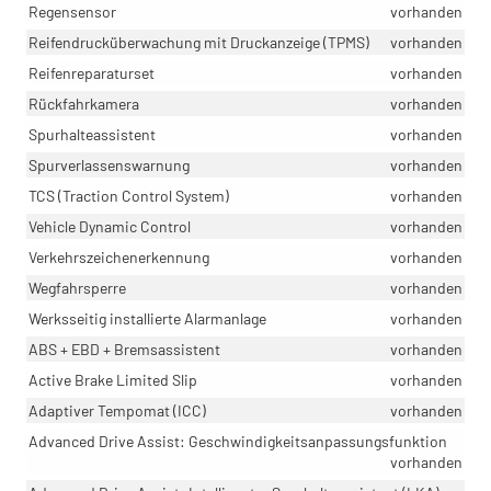
Regensensor
vorhanden
Reifendrucküberwachung mit Druckanzeige (TPMS)
vorhanden
Reifenreparaturset
vorhanden
Rückfahrkamera
vorhanden
Spurhalteassistent
vorhanden
Spurverlassenswarnung
vorhanden
TCS (Traction Control System)
vorhanden
Vehicle Dynamic Control
vorhanden
Verkehrszeichenerkennung
vorhanden
Wegfahrsperre
vorhanden
Werksseitig installierte Alarmanlage
vorhanden
ABS + EBD + Bremsassistent
vorhanden
Active Brake Limited Slip
vorhanden
Adaptiver Tempomat (ICC)
vorhanden
Advanced Drive Assist: Geschwindigkeitsanpassungsfunktion
vorhanden