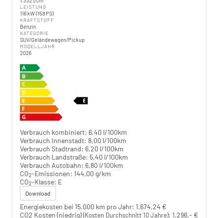
1.332 ccm
LEISTUNG
116 kW (158 PS)
KRAFTSTOFF
Benzin
KATEGORIE
SUV/Geländewagen/Pickup
MODELLJAHR
2026
Verbrauch kombiniert:
6,40 l/100km
Verbrauch Innenstadt:
8,00 l/100km
Verbrauch Stadtrand:
6,20 l/100km
Verbrauch Landstraße:
5,40 l/100km
Verbrauch Autobahn:
6,80 l/100km
CO
-Emissionen:
144,00 g/km
2
CO
-Klasse:
E
2
Download
Energiekosten bei 15.000 km pro Jahr:
1.674,24 €
CO2 Kosten (niedrig)
:
1.296,- €
(Kosten Durchschnitt 10 Jahre)