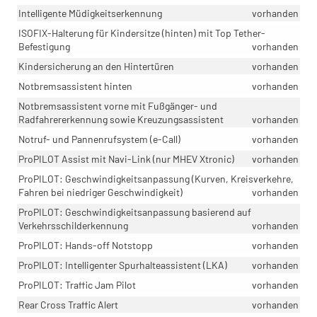
Intelligente Müdigkeitserkennung
vorhanden
ISOFIX-Halterung für Kindersitze (hinten) mit Top Tether-
Befestigung
vorhanden
Kindersicherung an den Hintertüren
vorhanden
Notbremsassistent hinten
vorhanden
Notbremsassistent vorne mit Fußgänger- und
Radfahrererkennung sowie Kreuzungsassistent
vorhanden
Notruf- und Pannenrufsystem (e-Call)
vorhanden
ProPILOT Assist mit Navi-Link (nur MHEV Xtronic)
vorhanden
ProPILOT: Geschwindigkeitsanpassung (Kurven, Kreisverkehre,
Fahren bei niedriger Geschwindigkeit)
vorhanden
ProPILOT: Geschwindigkeitsanpassung basierend auf
Verkehrsschilderkennung
vorhanden
ProPILOT: Hands-off Notstopp
vorhanden
ProPILOT: Intelligenter Spurhalteassistent (LKA)
vorhanden
ProPILOT: Traffic Jam Pilot
vorhanden
Rear Cross Traffic Alert
vorhanden