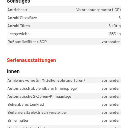
Sonstiges
Antriebsart
Verbrennungsmotor (ICE)
Anzahl Sitzplätze
5
Anzahl Türen
5-türig
Leergewicht
1583 kg
Rußpartikelfilter / SCR
vorhanden
Serienausstattungen
Innen
Armlehne vorne (in Mittelkonsole und Türen)
vorhanden
Automatisch abblendbarer Innenspiegel
vorhanden
Automatische 2-Zonen-Klimaanlage
vorhanden
Beheizbares Lenkrad
vorhanden
Beifahrersitz elektrisch verstellbar
vorhanden
Brillenhalter
vorhanden