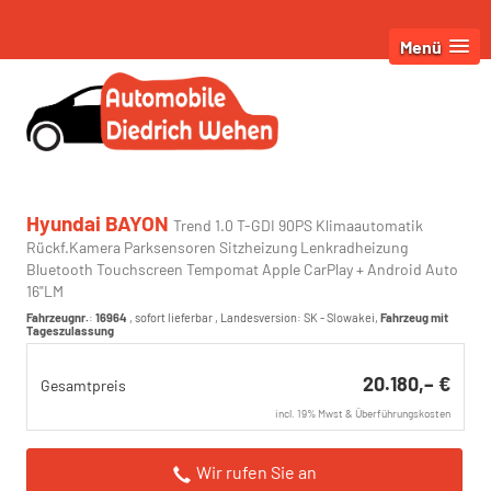
Menü
Hyundai BAYON
Trend 1.0 T-GDI 90PS Klimaautomatik
Rückf.Kamera Parksensoren Sitzheizung Lenkradheizung
Bluetooth Touchscreen Tempomat Apple CarPlay + Android Auto
16"LM
Fahrzeugnr.
:
16964
,
sofort lieferbar
, Landesversion: SK - Slowakei,
Fahrzeug mit
Tageszulassung
20.180,– €
Gesamtpreis
incl. 19% Mwst & Überführungskosten
Wir rufen Sie an