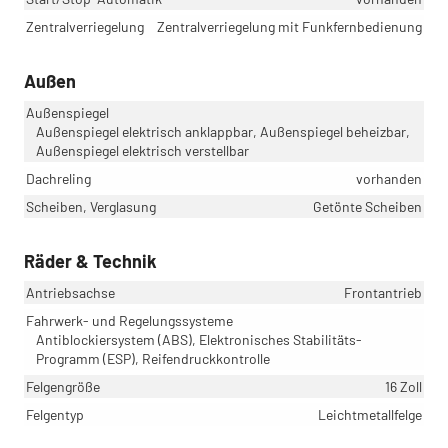
Zentralverriegelung
Zentralverriegelung mit Funkfernbedienung
Außen
Außenspiegel
Außenspiegel elektrisch anklappbar, Außenspiegel beheizbar,
Außenspiegel elektrisch verstellbar
Dachreling
vorhanden
Scheiben, Verglasung
Getönte Scheiben
Räder & Technik
Antriebsachse
Frontantrieb
Fahrwerk- und Regelungssysteme
Antiblockiersystem (ABS), Elektronisches Stabilitäts-
Programm (ESP), Reifendruckkontrolle
Felgengröße
16 Zoll
Felgentyp
Leichtmetallfelge