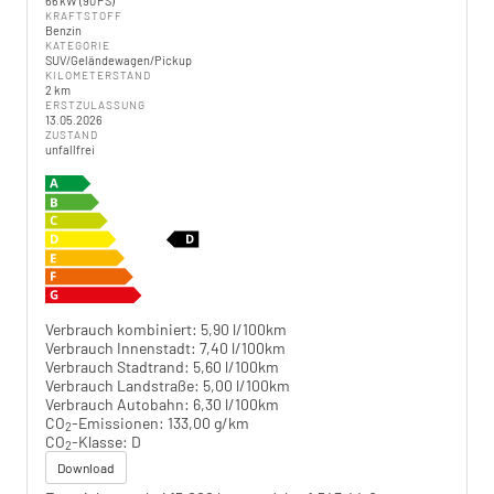
66 kW (90 PS)
KRAFTSTOFF
Benzin
KATEGORIE
SUV/Geländewagen/Pickup
KILOMETERSTAND
2 km
ERSTZULASSUNG
13.05.2026
ZUSTAND
unfallfrei
Verbrauch kombiniert:
5,90 l/100km
Verbrauch Innenstadt:
7,40 l/100km
Verbrauch Stadtrand:
5,60 l/100km
Verbrauch Landstraße:
5,00 l/100km
Verbrauch Autobahn:
6,30 l/100km
CO
-Emissionen:
133,00 g/km
2
CO
-Klasse:
D
2
Download