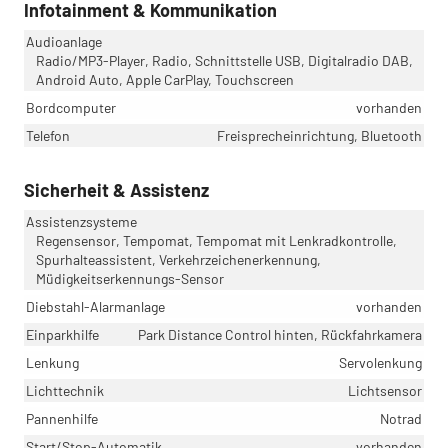
Infotainment & Kommunikation
Audioanlage
Radio/MP3-Player, Radio, Schnittstelle USB, Digitalradio DAB,
Android Auto, Apple CarPlay, Touchscreen
Bordcomputer
vorhanden
Telefon
Freisprecheinrichtung, Bluetooth
Sicherheit & Assistenz
Assistenzsysteme
Regensensor, Tempomat, Tempomat mit Lenkradkontrolle,
Spurhalteassistent, Verkehrzeichenerkennung,
Müdigkeitserkennungs-Sensor
Diebstahl-Alarmanlage
vorhanden
Einparkhilfe
Park Distance Control hinten, Rückfahrkamera
Lenkung
Servolenkung
Lichttechnik
Lichtsensor
Pannenhilfe
Notrad
Start/Stop-Automatik
vorhanden