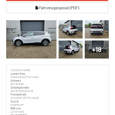
Fahrzeugexposé (PDF)
+18
AUSSENFARBE
Lumen Grey
INNENAUSSTATTUNG
Schwarz
GETRIEBE
Schaltgetriebe
ANTRIEBSACHSE
Frontantrieb
SCHADSTOFFKLASSE
Euro 6
HUBRAUM
998 ccm
LEISTUNG