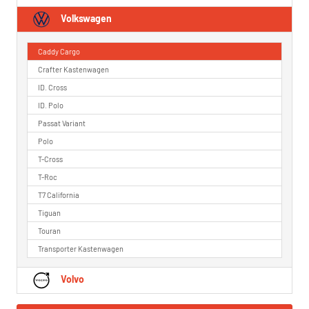
Volkswagen
Caddy Cargo
Crafter Kastenwagen
ID. Cross
ID. Polo
Passat Variant
Polo
T-Cross
T-Roc
T7 California
Tiguan
Touran
Transporter Kastenwagen
Volvo