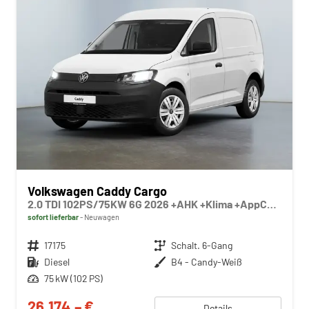
Volkswagen Caddy Cargo
2.0 TDI 102PS/75KW 6G 2026 +AHK +Klima +AppConnect +PDC +FrontAssist +LaneAssist +Tempomat +Verkehrszeichen +GJR +10"Touch
sofort lieferbar
Neuwagen
Fahrzeugnr.
17175
Getriebe
Schalt. 6-Gang
Kraftstoff
Diesel
Außenfarbe
B4 - Candy-Weiß
Leistung
75 kW (102 PS)
26.174,– €
Details