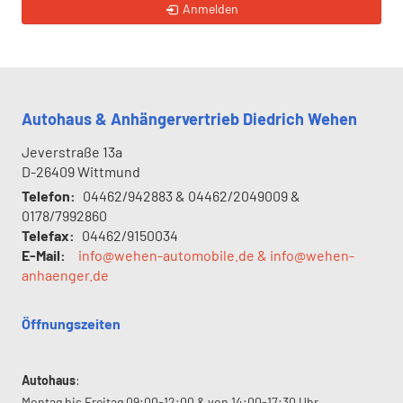
Anmelden
Autohaus & Anhängervertrieb Diedrich Wehen
Jeverstraße 13a
D-26409
Wittmund
Telefon:
04462/942883 & 04462/2049009 &
0178/7992860
Telefax:
04462/9150034
E-Mail:
info@wehen-automobile.de & info@wehen-
anhaenger.de
Öffnungszeiten
Autohaus
:
Montag bis Freitag 09:00-12:00 & von 14:00-17:30 Uhr