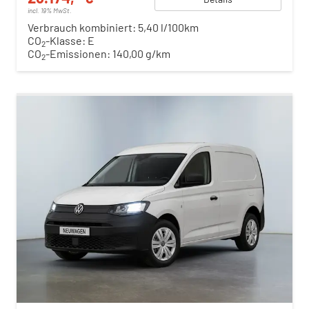
incl. 19% MwSt.
Verbrauch kombiniert:
5,40 l/100km
CO
-Klasse:
E
2
CO
-Emissionen:
140,00 g/km
2