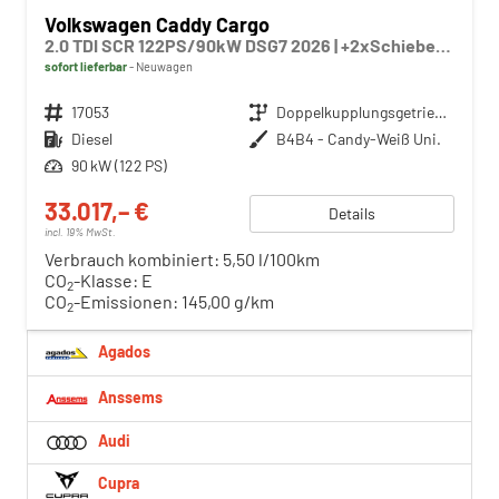
Volkswagen Caddy Cargo
2.0 TDI SCR 122PS/90kW DSG7 2026 | +2xSchiebetür +AHK +ParkAssist +RFK +PDC +ACC +LaneAssist +SideAssist +FrontAssist +LED +Licht&Sicht +Klima +Sitzhzg +KeylessStart +DigitalCockpit +10"Touch +CarPlay +Winterpaket
sofort lieferbar
Neuwagen
Fahrzeugnr.
17053
Getriebe
Doppelkupplungsgetriebe (DSG)
Kraftstoff
Diesel
Außenfarbe
B4B4 - Candy-Weiß Uni.
Leistung
90 kW (122 PS)
33.017,– €
Details
incl. 19% MwSt.
Verbrauch kombiniert:
5,50 l/100km
CO
-Klasse:
E
2
CO
-Emissionen:
145,00 g/km
2
Agados
Anssems
Audi
Cupra