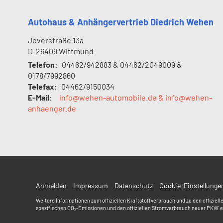
Autohaus & Anhängervertrieb Diedrich Wehen
Jeverstraße 13a
D-26409
Wittmund
Telefon:
04462/942883 & 04462/2049009 &
0178/7992860
Telefax:
04462/9150034
E-Mail:
info@wehen-automobile.de & info@wehen-
anhaenger.de
Anmelden
Impressum
Datenschutz
Cookie-Einstellunge
Weitere Informationen zum offiziellen Kraftstoffverbrauch und zu den offiziell
spezifischen CO
-Emissionen und den offiziellen Stromverbrauch neuer PKW' e
2