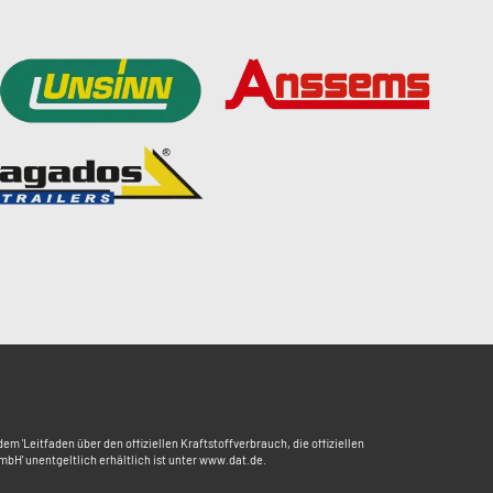
Leitfaden über den offiziellen Kraftstoffverbrauch, die offiziellen
H' unentgeltlich erhältlich ist unter www.dat.de.