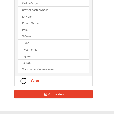
Caddy Cargo
Crafter Kastenwagen
ID. Polo
Passat Variant
Polo
T-Cross
T-Roc
T7 California
Tiguan
Touran
Transporter Kastenwagen
Volvo
Anmelden