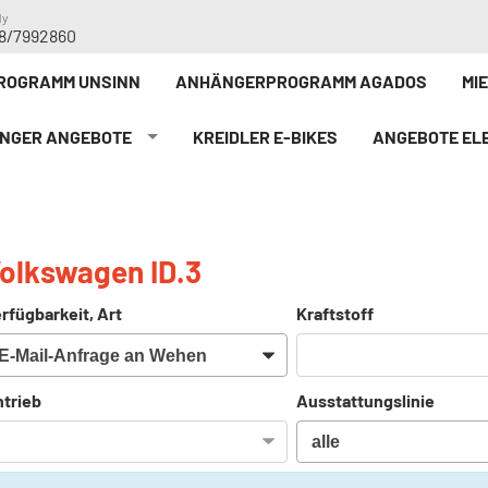
dy
8/7992860
ROGRAMM UNSINN
ANHÄNGERPROGRAMM AGADOS
MI
NGER ANGEBOTE
KREIDLER E-BIKE`S
ANGEBOTE ELE
olkswagen ID.3
rfügbarkeit, Art
Kraftstoff
trieb
Ausstattungslinie