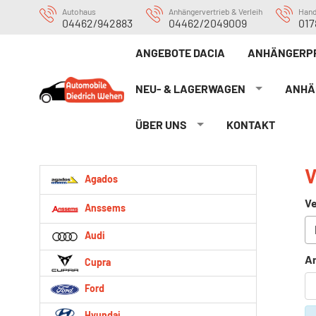
Autohaus
Anhängervertrieb & Verleih
Han
04462/942883
04462/2049009
017
ANGEBOTE DACIA
ANHÄNGERP
NEU- & LAGERWAGEN
ANHÄ
ÜBER UNS
KONTAKT
V
Agados
Ve
Anssems
Audi
An
Cupra
Ford
Hyundai