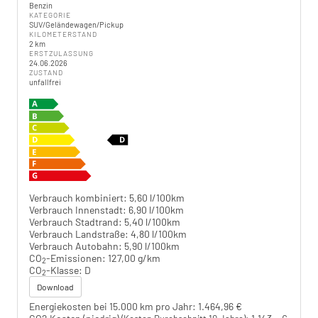
Benzin
KATEGORIE
SUV/Geländewagen/Pickup
KILOMETERSTAND
2 km
ERSTZULASSUNG
24.06.2026
ZUSTAND
unfallfrei
Verbrauch kombiniert:
5,60 l/100km
Verbrauch Innenstadt:
6,90 l/100km
Verbrauch Stadtrand:
5,40 l/100km
Verbrauch Landstraße:
4,80 l/100km
Verbrauch Autobahn:
5,90 l/100km
CO
-Emissionen:
127,00 g/km
2
CO
-Klasse:
D
2
Download
Energiekosten bei 15.000 km pro Jahr:
1.464,96 €