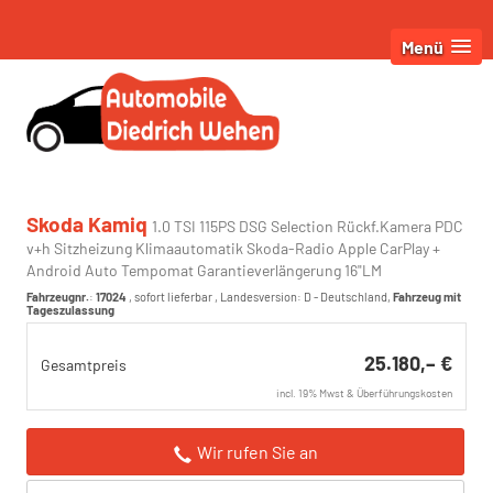
Menü
Skoda Kamiq
1.0 TSI 115PS DSG Selection Rückf.Kamera PDC
v+h Sitzheizung Klimaautomatik Skoda-Radio Apple CarPlay +
Android Auto Tempomat Garantieverlängerung 16"LM
Fahrzeugnr.
:
17024
,
sofort lieferbar
, Landesversion: D - Deutschland,
Fahrzeug mit
Tageszulassung
25.180,– €
Gesamtpreis
incl. 19% Mwst & Überführungskosten
Wir rufen Sie an