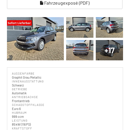
Fahrzeugexposé (PDF)
+17
AUSSENFARBE
Graphit Grau Metallic
INNENAUSSTATTUNG
Schwarz
GETRIEBE
Automatik
ANTRIEBSACHSE
Frontantrieb
SCHADSTOFFKLASSE
Euro 6
HUBRAUM
999 ccm
LEISTUNG
85 kW (116 PS)
KRAFTSTOFF