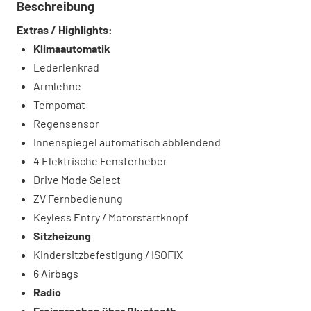
Beschreibung
Extras / Highlights:
Klimaautomatik
Lederlenkrad
Armlehne
Tempomat
Regensensor
Innenspiegel automatisch abblendend
4 Elektrische Fensterheber
Drive Mode Select
ZV Fernbedienung
Keyless Entry / Motorstartknopf
Sitzheizung
Kindersitzbefestigung / ISOFIX
6 Airbags
Radio
Freisprechen über Bluetooth