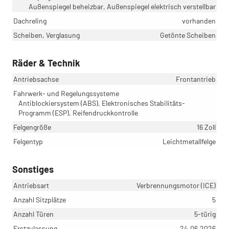
Außenspiegel beheizbar, Außenspiegel elektrisch verstellbar
Dachreling
vorhanden
Scheiben, Verglasung
Getönte Scheiben
Räder & Technik
Antriebsachse
Frontantrieb
Fahrwerk- und Regelungssysteme
Antiblockiersystem (ABS), Elektronisches Stabilitäts-
Programm (ESP), Reifendruckkontrolle
Felgengröße
16 Zoll
Felgentyp
Leichtmetallfelge
Sonstiges
Antriebsart
Verbrennungsmotor (ICE)
Anzahl Sitzplätze
5
Anzahl Türen
5-türig
Erstzulassung
24.06.2026