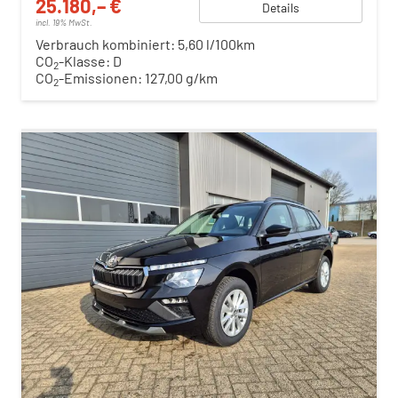
25.180,– €
Details
incl. 19% MwSt.
Verbrauch kombiniert:
5,60 l/100km
CO
-Klasse:
D
2
CO
-Emissionen:
127,00 g/km
2