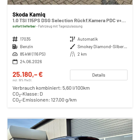
Skoda Kamiq
1.0 TSI 115PS DSG Selection Rückf.Kamera PDC v+h Sitzheizung Klimaautomatik Skoda-Radio Apple CarPlay + Android Auto Tempomat Garantieverlängerung 16"LM
sofort lieferbar
Fahrzeug mit Tageszulassung
Fahrzeugnr.
17035
Getriebe
Automatik
Kraftstoff
Benzin
Außenfarbe
Smokey Diamond-Silber Metallic
Leistung
85 kW (116 PS)
Kilometerstand
2 km
24.06.2026
25.180,– €
Details
incl. 19% MwSt.
Verbrauch kombiniert:
5,60 l/100km
CO
-Klasse:
D
2
CO
-Emissionen:
127,00 g/km
2