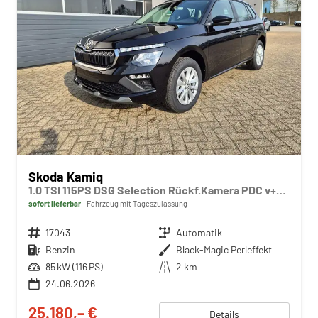
Skoda Kamiq
1.0 TSI 115PS DSG Selection Rückf.Kamera PDC v+h Sitzheizung Klimaautomatik Skoda-Radio Apple CarPlay + Android Auto Tempomat Garantieverlängerung 16"LM
sofort lieferbar
Fahrzeug mit Tageszulassung
Fahrzeugnr.
17043
Getriebe
Automatik
Kraftstoff
Benzin
Außenfarbe
Black-Magic Perleffekt
Leistung
85 kW (116 PS)
Kilometerstand
2 km
24.06.2026
25.180,– €
Details