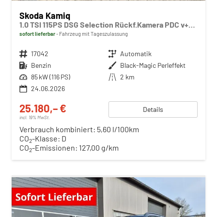
Skoda Kamiq
1.0 TSI 115PS DSG Selection Rückf.Kamera PDC v+h Sitzheizung Klimaautomatik Skoda-Radio Apple CarPlay + Android Auto Tempomat Garantieverlängerung 16"LM
sofort lieferbar
Fahrzeug mit Tageszulassung
Fahrzeugnr.
17042
Getriebe
Automatik
Kraftstoff
Benzin
Außenfarbe
Black-Magic Perleffekt
Leistung
85 kW (116 PS)
Kilometerstand
2 km
24.06.2026
25.180,– €
Details
incl. 19% MwSt.
Verbrauch kombiniert:
5,60 l/100km
CO
-Klasse:
D
2
CO
-Emissionen:
127,00 g/km
2