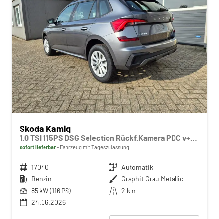
Skoda Kamiq
1.0 TSI 115PS DSG Selection Rückf.Kamera PDC v+h Sitzheizung Klimaautomatik Skoda-Radio Apple CarPlay + Android Auto Tempomat Garantieverlängerung 16"LM
sofort lieferbar
Fahrzeug mit Tageszulassung
Fahrzeugnr.
17040
Getriebe
Automatik
Kraftstoff
Benzin
Außenfarbe
Graphit Grau Metallic
Leistung
85 kW (116 PS)
Kilometerstand
2 km
24.06.2026