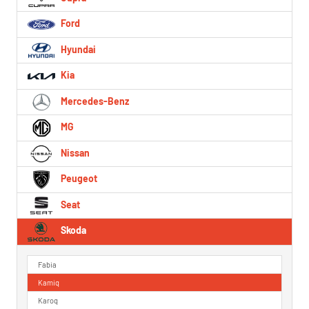
Ford
Hyundai
Kia
Mercedes-Benz
MG
Nissan
Peugeot
Seat
Skoda
Fabia
Kamiq
Karoq