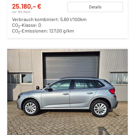
25.180,– €
Details
incl. 19% MwSt.
Verbrauch kombiniert:
5,60 l/100km
CO
-Klasse:
D
2
CO
-Emissionen:
127,00 g/km
2