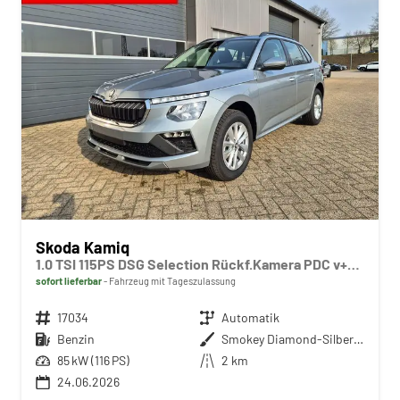
Skoda Kamiq
1.0 TSI 115PS DSG Selection Rückf.Kamera PDC v+h Sitzheizung Klimaautomatik Skoda-Radio Apple CarPlay + Android Auto Tempomat Garantieverlängerung 16"LM
sofort lieferbar
Fahrzeug mit Tageszulassung
Fahrzeugnr.
17034
Getriebe
Automatik
Kraftstoff
Benzin
Außenfarbe
Smokey Diamond-Silber Metallic
Leistung
85 kW (116 PS)
Kilometerstand
2 km
24.06.2026