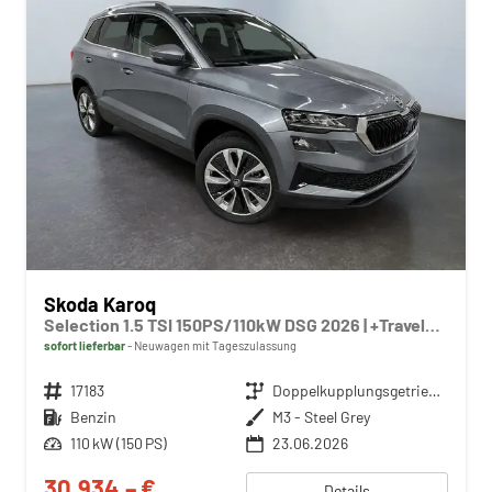
Skoda Karoq
Selection 1.5 TSI 150PS/110kW DSG 2026 | +TravelAssist +RFK & Parksensoren +Var. Gepäckraumboden
sofort lieferbar
Neuwagen mit Tageszulassung
Fahrzeugnr.
17183
Getriebe
Doppelkupplungsgetriebe (DSG)
Kraftstoff
Benzin
Außenfarbe
M3 - Steel Grey
Leistung
110 kW (150 PS)
23.06.2026
30.934,– €
Details