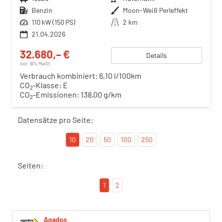
Kraftstoff
Benzin
Außenfarbe
Moon-Weiß Perleffekt
Leistung
110 kW (150 PS)
Kilometerstand
2 km
21.04.2026
32.680,– €
Details
incl. 19% MwSt.
Verbrauch kombiniert:
6,10 l/100km
CO
-Klasse:
E
2
CO
-Emissionen:
138,00 g/km
2
Datensätze pro Seite:
10
20
50
100
250
Seiten:
1
2
Agados