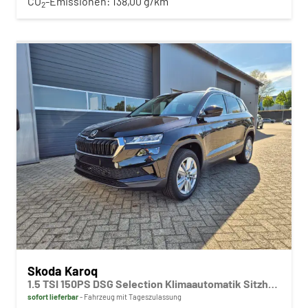
CO
-Emissionen:
138,00 g/km
2
Skoda Karoq
1.5 TSI 150PS DSG Selection Klimaautomatik Sitzheizung Lenkradheizung ACC PDC v+h Rückf.Kamera abg.Scheiben Apple CarPlay Android Auto 17"LM
sofort lieferbar
Fahrzeug mit Tageszulassung