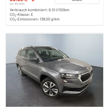
incl. 19% MwSt.
Verbrauch kombiniert:
6,10 l/100km
CO
-Klasse:
E
2
CO
-Emissionen:
138,00 g/km
2