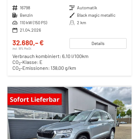
Fahrzeugnr.
16798
Getriebe
Automatik
Kraftstoff
Benzin
Außenfarbe
Black magic metallic
Leistung
110 kW (150 PS)
Kilometerstand
2 km
21.04.2026
32.680,– €
Details
incl. 19% MwSt.
Verbrauch kombiniert:
6,10 l/100km
CO
-Klasse:
E
2
CO
-Emissionen:
138,00 g/km
2