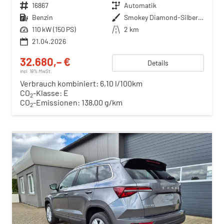
Fahrzeugnr.
16867
Getriebe
Automatik
Kraftstoff
Benzin
Außenfarbe
Smokey Diamond-Silber Metallic
Leistung
110 kW (150 PS)
Kilometerstand
2 km
21.04.2026
32.680,– €
Details
incl. 19% MwSt.
Verbrauch kombiniert:
6,10 l/100km
CO
-Klasse:
E
2
CO
-Emissionen:
138,00 g/km
2