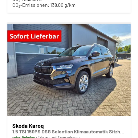
2
CO
-Emissionen:
138,00 g/km
2
Skoda Karoq
1.5 TSI 150PS DSG Selection Klimaautomatik Sitzheizung Lenkradheizung ACC PDC v+h Rückf.Kamera abg.Scheiben Apple CarPlay Android Auto 17"LM
sofort lieferbar
Fahrzeug mit Tageszulassung