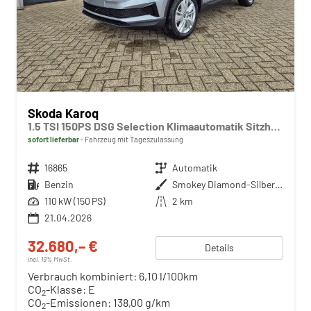
Skoda Karoq
1.5 TSI 150PS DSG Selection Klimaautomatik Sitzheizung Lenkradheizung ACC PDC v+h Rückf.Kamera abg.Scheiben Apple CarPlay Android Auto 17"LM
sofort lieferbar
Fahrzeug mit Tageszulassung
Fahrzeugnr.
16865
Getriebe
Automatik
Kraftstoff
Benzin
Außenfarbe
Smokey Diamond-Silber Metallic
Leistung
110 kW (150 PS)
Kilometerstand
2 km
21.04.2026
32.680,– €
Details
incl. 19% MwSt.
Verbrauch kombiniert:
6,10 l/100km
CO
-Klasse:
E
2
CO
-Emissionen:
138,00 g/km
2