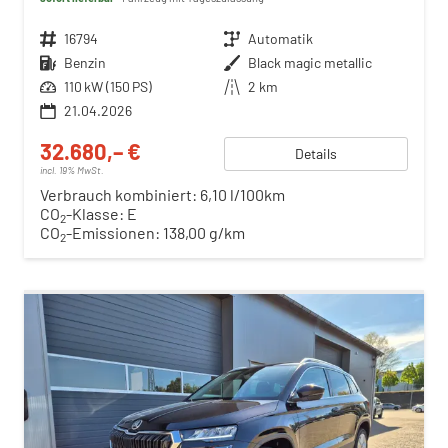
Fahrzeugnr.
16794
Getriebe
Automatik
Kraftstoff
Benzin
Außenfarbe
Black magic metallic
Leistung
110 kW (150 PS)
Kilometerstand
2 km
21.04.2026
32.680,– €
Details
incl. 19% MwSt.
Verbrauch kombiniert:
6,10 l/100km
CO
-Klasse:
E
2
CO
-Emissionen:
138,00 g/km
2