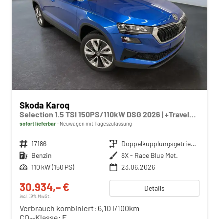
Skoda Karoq
Selection 1.5 TSI 150PS/110kW DSG 2026 | +TravelAssist +RFK & Parksensoren +Var. Gepäckraumboden
sofort lieferbar
Neuwagen mit Tageszulassung
Fahrzeugnr.
17186
Getriebe
Doppelkupplungsgetriebe (DSG)
Kraftstoff
Benzin
Außenfarbe
8X - Race Blue Met.
Leistung
110 kW (150 PS)
23.06.2026
30.934,– €
Details
incl. 19% MwSt.
Verbrauch kombiniert:
6,10 l/100km
CO
-Klasse:
E