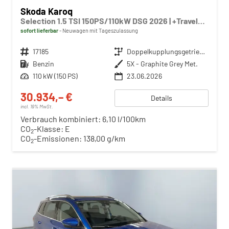
Skoda Karoq
Selection 1.5 TSI 150PS/110kW DSG 2026 | +TravelAssist +RFK & Parksensoren +Var. Gepäckraumboden
sofort lieferbar
Neuwagen mit Tageszulassung
Fahrzeugnr.
17185
Getriebe
Doppelkupplungsgetriebe (DSG)
Kraftstoff
Benzin
Außenfarbe
5X - Graphite Grey Met.
Leistung
110 kW (150 PS)
23.06.2026
30.934,– €
Details
incl. 19% MwSt.
Verbrauch kombiniert:
6,10 l/100km
CO
-Klasse:
E
2
CO
-Emissionen:
138,00 g/km
2