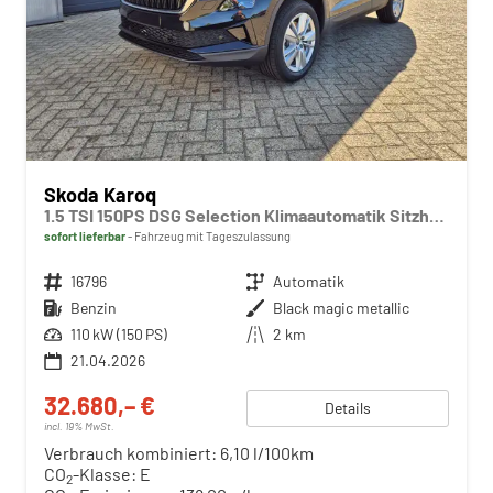
Skoda Karoq
1.5 TSI 150PS DSG Selection Klimaautomatik Sitzheizung Lenkradheizung ACC PDC v+h Rückf.Kamera abg.Scheiben Apple CarPlay Android Auto 17"LM
sofort lieferbar
Fahrzeug mit Tageszulassung
Fahrzeugnr.
16796
Getriebe
Automatik
Kraftstoff
Benzin
Außenfarbe
Black magic metallic
Leistung
110 kW (150 PS)
Kilometerstand
2 km
21.04.2026
32.680,– €
Details
incl. 19% MwSt.
Verbrauch kombiniert:
6,10 l/100km
CO
-Klasse:
E
2