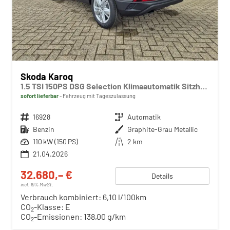
Skoda Karoq
1.5 TSI 150PS DSG Selection Klimaautomatik Sitzheizung Lenkradheizung ACC PDC v+h Rückf.Kamera abg.Scheiben Apple CarPlay Android Auto 17"LM
sofort lieferbar
Fahrzeug mit Tageszulassung
Fahrzeugnr.
16928
Getriebe
Automatik
Kraftstoff
Benzin
Außenfarbe
Graphite-Grau Metallic
Leistung
110 kW (150 PS)
Kilometerstand
2 km
21.04.2026
32.680,– €
Details
incl. 19% MwSt.
Verbrauch kombiniert:
6,10 l/100km
CO
-Klasse:
E
2
CO
-Emissionen:
138,00 g/km
2