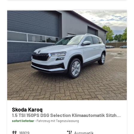
Skoda Karoq
1.5 TSI 150PS DSG Selection Klimaautomatik Sitzheizung Lenkradheizung ACC PDC v+h Rückf.Kamera abg.Scheiben Apple CarPlay Android Auto 17"LM
sofort lieferbar
Fahrzeug mit Tageszulassung
Fahrzeugnr.
16929
Getriebe
Automatik