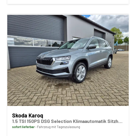
Skoda Karoq
1.5 TSI 150PS DSG Selection Klimaautomatik Sitzheizung Lenkradheizung ACC PDC v+h Rückf.Kamera abg.Scheiben Apple CarPlay Android Auto 17"LM
sofort lieferbar
Fahrzeug mit Tageszulassung