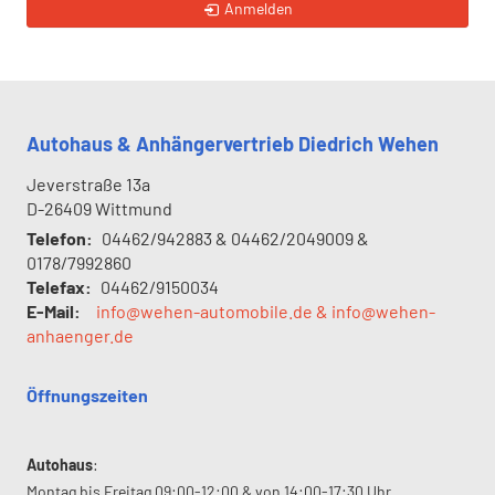
Anmelden
Autohaus & Anhängervertrieb Diedrich Wehen
Jeverstraße 13a
D-26409
Wittmund
Telefon:
04462/942883 & 04462/2049009 &
0178/7992860
Telefax:
04462/9150034
E-Mail:
info@wehen-automobile.de & info@wehen-
anhaenger.de
Öffnungszeiten
Autohaus
:
Montag bis Freitag 09:00-12:00 & von 14:00-17:30 Uhr