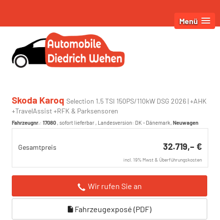
Menü
Skoda Karoq
Selection 1.5 TSI 150PS/110kW DSG 2026 | +AHK
+TravelAssist +RFK & Parksensoren
Fahrzeugnr.
:
17080
,
sofort lieferbar
, Landesversion: DK - Dänemark,
Neuwagen
32.719,– €
Gesamtpreis
incl. 19% Mwst & Überführungskosten
Wir rufen Sie an
Fahrzeugexposé (PDF)