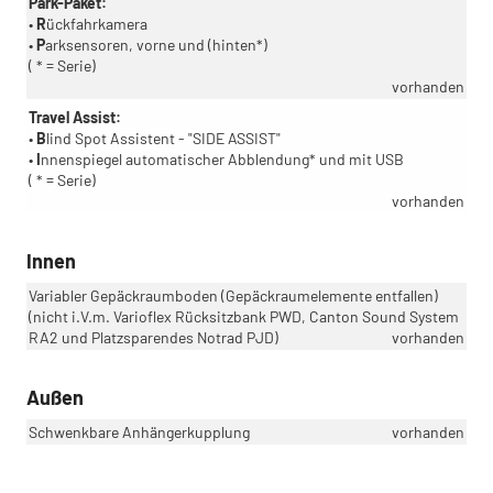
Park-Paket:
•
R
ückfahrkamera
•
P
arksensoren, vorne und (hinten*)
( * = Serie)
vorhanden
Travel Assist:
•
B
lind Spot Assistent - "SIDE ASSIST"
•
I
nnenspiegel automatischer Abblendung* und mit USB
( * = Serie)
vorhanden
Innen
Variabler Gepäckraumboden (Gepäckraumelemente entfallen)
(nicht i.V.m. Varioflex Rücksitzbank PWD, Canton Sound System
RA2 und Platzsparendes Notrad PJD)
vorhanden
Außen
Schwenkbare Anhängerkupplung
vorhanden