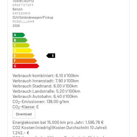
110 kW (150 PS)
KRAFTSTOFF
Benzin
KATEGORIE
SUV/Geländewagen/Pickup
MODELLJAHR
2026
Verbrauch kombiniert:
6,10 l/100km
Verbrauch Innenstadt:
7,90 l/100km
Verbrauch Stadtrand:
6,00 l/100km
Verbrauch Landstraße:
5,20 l/100km
Verbrauch Autobahn:
6,40 l/100km
CO
-Emissionen:
138,00 g/km
2
CO
-Klasse:
E
2
Download
Energiekosten bei 15.000 km pro Jahr:
1.595,76 €
CO2 Kosten (niedrig)
:
(Kosten Durchschnitt 10 Jahre)
1.242,- €