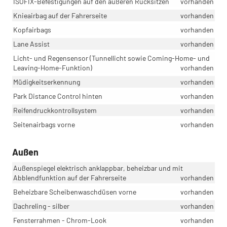
ISOFIX-Befestigungen auf den äußeren Rücksitzen
vorhanden
Knieairbag auf der Fahrerseite
vorhanden
Kopfairbags
vorhanden
Lane Assist
vorhanden
Licht- und Regensensor (Tunnellicht sowie Coming-Home- und
Leaving-Home-Funktion)
vorhanden
Müdigkeitserkennung
vorhanden
Park Distance Control hinten
vorhanden
Reifendruckkontrollsystem
vorhanden
Seitenairbags vorne
vorhanden
Außen
Außenspiegel elektrisch anklappbar, beheizbar und mit
Abblendfunktion auf der Fahrerseite
vorhanden
Beheizbare Scheibenwaschdüsen vorne
vorhanden
Dachreling - silber
vorhanden
Fensterrahmen - Chrom-Look
vorhanden