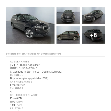
+8
Beispielbilder, ggf. teilweise mit Sonderausstattung
AUSSENFARBE
1Z
1Z - Black Magic Met.
INNENAUSSTATTUNG
Sitzbezüge in Stoff im Loft Design, Schwarz
GETRIEBE
Doppelkupplungsgetriebe (DSG)
ANTRIEBSACHSE
Frontantrieb
ZYLINDER
4
SCHADSTOFFKLASSE
Euro 6 EB
HUBRAUM
1.498 ccm
LEISTUNG