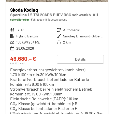
Skoda Kodiaq
Sportline 1.5 TSI 204PS PHEV DSG schwenkb. AHK elektr. PanoDach HUD Alcantara PDC v+h 360°Kamera CANTON Sound Klimaautomatik Sitzheizung Lenkradheizung Navi Apple CarPlay Android Auto 2xKeyless 19"LM vollelektr. Reichweite 116KM
sofort lieferbar
Fahrzeug mit Tageszulassung
Fahrzeugnr.
17117
Getriebe
Automatik
Kraftstoff
Hybrid Benzin
Außenfarbe
Smokey Diamond-Silber Metallic
Leistung
150 kW (204 PS)
Kilometerstand
2 km
28.05.2026
49.680,– €
Details
incl. 19% MwSt.
Energieverbrauch (gewichtet, kombiniert):
1,70 l/100km + 14,30 kWh/100km
Kraftstoffverbrauch bei entladener Batterie
kombiniert:
6,00 l/100km
Stromverbrauch bei rein elektrischem Betrieb
kombiniert:
19,00 kWh/100km
Elektrische Reichweite (EAER):
116 km
CO
-Klasse (gewichtet, kombiniert):
B
2
CO
-Klasse bei entladener Batterie:
E
2
CO
-Emissionen (gewichtet, kombiniert):
39,00 g/km