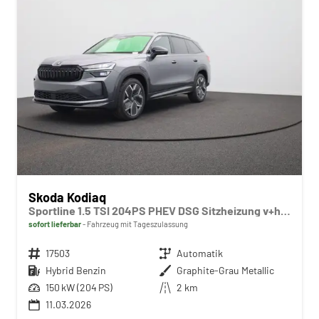
Skoda Kodiaq
Sportline 1.5 TSI 204PS PHEV DSG Sitzheizung v+h Frontscheibe beheizb. 20"LM schwenkb. AHK elektr. PanoDach Alcantara PDC Rückf.Kamera Klimaautomatik Lenkradheizung Navi Apple CarPlay Android Auto 2xKeyless vollelektr. Reichweite 116KM
sofort lieferbar
Fahrzeug mit Tageszulassung
Fahrzeugnr.
17503
Getriebe
Automatik
Kraftstoff
Hybrid Benzin
Außenfarbe
Graphite-Grau Metallic
Leistung
150 kW (204 PS)
Kilometerstand
2 km
11.03.2026