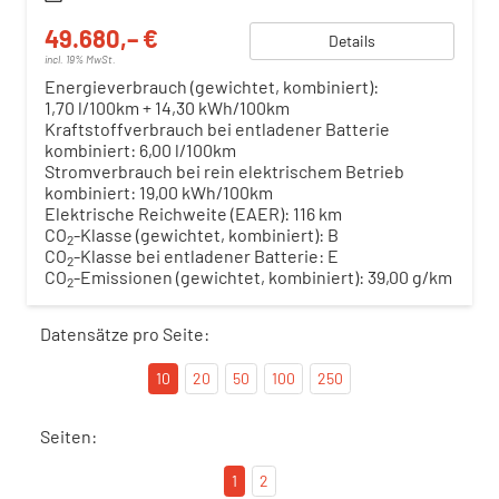
49.680,– €
Details
incl. 19% MwSt.
Energieverbrauch (gewichtet, kombiniert):
1,70 l/100km + 14,30 kWh/100km
Kraftstoffverbrauch bei entladener Batterie
kombiniert:
6,00 l/100km
Stromverbrauch bei rein elektrischem Betrieb
kombiniert:
19,00 kWh/100km
Elektrische Reichweite (EAER):
116 km
CO
-Klasse (gewichtet, kombiniert):
B
2
CO
-Klasse bei entladener Batterie:
E
2
CO
-Emissionen (gewichtet, kombiniert):
39,00 g/km
2
Datensätze pro Seite:
10
20
50
100
250
Seiten:
1
2