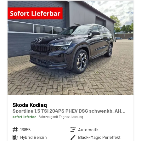
Skoda Kodiaq
Sportline 1.5 TSI 204PS PHEV DSG schwenkb. AHK elektr. PanoDach HUD Alcantara PDC v+h 360°Kamera CANTON Sound Klimaautomatik Sitzheizung Lenkradheizung Navi Apple CarPlay Android Auto 2xKeyless 19"LM vollelektr. Reichweite 116KM
sofort lieferbar
Fahrzeug mit Tageszulassung
Fahrzeugnr.
16855
Getriebe
Automatik
Kraftstoff
Hybrid Benzin
Außenfarbe
Black-Magic Perleffekt