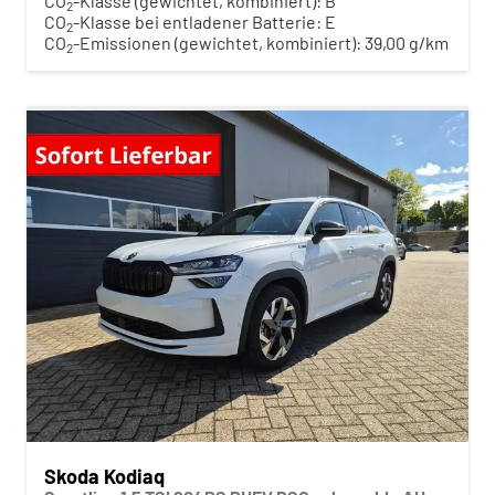
CO
-Klasse (gewichtet, kombiniert):
B
2
CO
-Klasse bei entladener Batterie:
E
2
CO
-Emissionen (gewichtet, kombiniert):
39,00 g/km
2
Skoda Kodiaq