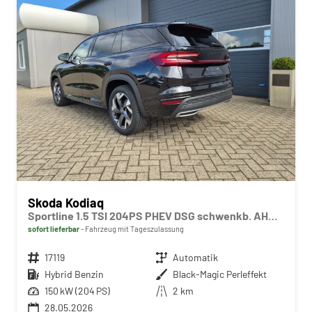
Skoda Kodiaq
Sportline 1.5 TSI 204PS PHEV DSG schwenkb. AHK elektr. PanoDach HUD Alcantara PDC v+h 360°Kamera CANTON Sound Klimaautomatik Sitzheizung Lenkradheizung Navi Apple CarPlay Android Auto 2xKeyless 19"LM vollelektr. Reichweite 116KM
sofort lieferbar
Fahrzeug mit Tageszulassung
Fahrzeugnr.
17119
Getriebe
Automatik
Kraftstoff
Hybrid Benzin
Außenfarbe
Black-Magic Perleffekt
Leistung
150 kW (204 PS)
Kilometerstand
2 km
28.05.2026