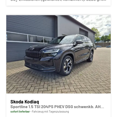
2
Skoda Kodiaq
Sportline 1.5 TSI 204PS PHEV DSG schwenkb. AHK elektr. PanoDach HUD Alcantara PDC v+h 360°Kamera CANTON Sound Klimaautomatik Sitzheizung Lenkradheizung Navi Apple CarPlay Android Auto 2xKeyless 19"LM vollelektr. Reichweite 116KM
sofort lieferbar
Fahrzeug mit Tageszulassung