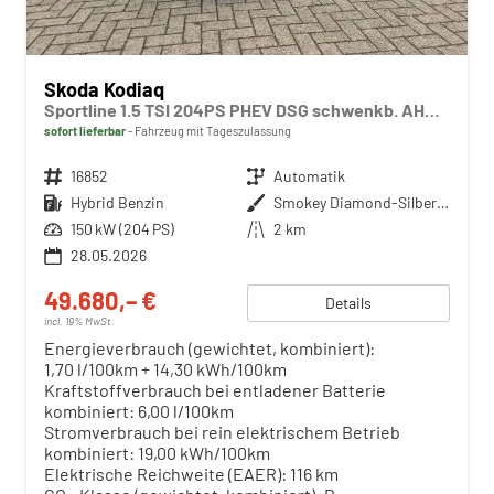
Skoda Kodiaq
Sportline 1.5 TSI 204PS PHEV DSG schwenkb. AHK elektr. PanoDach HUD Alcantara PDC v+h 360°Kamera CANTON Sound Klimaautomatik Sitzheizung Lenkradheizung Navi Apple CarPlay Android Auto 2xKeyless 19"LM vollelektr. Reichweite 116KM
sofort lieferbar
Fahrzeug mit Tageszulassung
Fahrzeugnr.
16852
Getriebe
Automatik
Kraftstoff
Hybrid Benzin
Außenfarbe
Smokey Diamond-Silber Metallic
Leistung
150 kW (204 PS)
Kilometerstand
2 km
28.05.2026
49.680,– €
Details
incl. 19% MwSt.
Energieverbrauch (gewichtet, kombiniert):
1,70 l/100km + 14,30 kWh/100km
Kraftstoffverbrauch bei entladener Batterie
kombiniert:
6,00 l/100km
Stromverbrauch bei rein elektrischem Betrieb
kombiniert:
19,00 kWh/100km
Elektrische Reichweite (EAER):
116 km