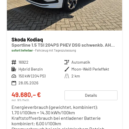
Skoda Kodiaq
Sportline 1.5 TSI 204PS PHEV DSG schwenkb. AHK elektr. PanoDach HUD Alcantara PDC v+h 360°Kamera CANTON Sound Klimaautomatik Sitzheizung Lenkradheizung Navi Apple CarPlay Android Auto 2xKeyless 19"LM vollelektr. Reichweite 116KM
sofort lieferbar
Fahrzeug mit Tageszulassung
Fahrzeugnr.
16922
Getriebe
Automatik
Kraftstoff
Hybrid Benzin
Außenfarbe
Moon-Weiß Perleffekt
Leistung
150 kW (204 PS)
Kilometerstand
2 km
28.05.2026
49.680,– €
Details
incl. 19% MwSt.
Energieverbrauch (gewichtet, kombiniert):
1,70 l/100km + 14,30 kWh/100km
Kraftstoffverbrauch bei entladener Batterie
kombiniert:
6,00 l/100km
Stromverbrauch bei rein elektrischem Betrieb