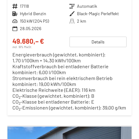
Fahrzeugnr.
17118
Getriebe
Automatik
Kraftstoff
Hybrid Benzin
Außenfarbe
Black-Magic Perleffekt
Leistung
150 kW (204 PS)
Kilometerstand
2 km
28.05.2026
49.680,– €
Details
incl. 19% MwSt.
Energieverbrauch (gewichtet, kombiniert):
1,70 l/100km + 14,30 kWh/100km
Kraftstoffverbrauch bei entladener Batterie
kombiniert:
6,00 l/100km
Stromverbrauch bei rein elektrischem Betrieb
kombiniert:
19,00 kWh/100km
Elektrische Reichweite (EAER):
116 km
CO
-Klasse (gewichtet, kombiniert):
B
2
CO
-Klasse bei entladener Batterie:
E
2
CO
-Emissionen (gewichtet, kombiniert):
39,00 g/km
2