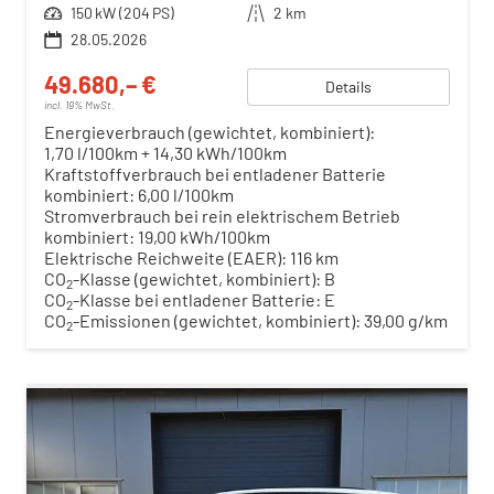
Leistung
150 kW (204 PS)
Kilometerstand
2 km
28.05.2026
49.680,– €
Details
incl. 19% MwSt.
Energieverbrauch (gewichtet, kombiniert):
1,70 l/100km + 14,30 kWh/100km
Kraftstoffverbrauch bei entladener Batterie
kombiniert:
6,00 l/100km
Stromverbrauch bei rein elektrischem Betrieb
kombiniert:
19,00 kWh/100km
Elektrische Reichweite (EAER):
116 km
CO
-Klasse (gewichtet, kombiniert):
B
2
CO
-Klasse bei entladener Batterie:
E
2
CO
-Emissionen (gewichtet, kombiniert):
39,00 g/km
2