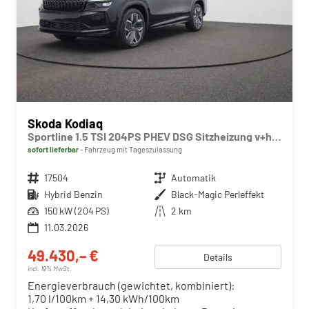
Skoda Kodiaq
Sportline 1.5 TSI 204PS PHEV DSG Sitzheizung v+h Frontscheibe beheizb. 20"LM schwenkb. AHK elektr. PanoDach Alcantara PDC Rückf.Kamera Klimaautomatik Lenkradheizung Navi Apple CarPlay Android Auto 2xKeyless vollelektr. Reichweite 116KM
sofort lieferbar
Fahrzeug mit Tageszulassung
Fahrzeugnr.
17504
Getriebe
Automatik
Kraftstoff
Hybrid Benzin
Außenfarbe
Black-Magic Perleffekt
Leistung
150 kW (204 PS)
Kilometerstand
2 km
11.03.2026
49.430,– €
Details
incl. 19% MwSt.
Energieverbrauch (gewichtet, kombiniert):
1,70 l/100km + 14,30 kWh/100km