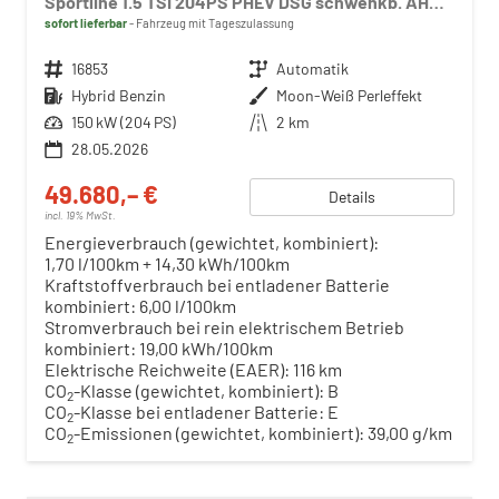
Sportline 1.5 TSI 204PS PHEV DSG schwenkb. AHK elektr. PanoDach HUD Alcantara PDC v+h 360°Kamera CANTON Sound Klimaautomatik Sitzheizung Lenkradheizung Navi Apple CarPlay Android Auto 2xKeyless 19"LM vollelektr. Reichweite 116KM
sofort lieferbar
Fahrzeug mit Tageszulassung
Fahrzeugnr.
16853
Getriebe
Automatik
Kraftstoff
Hybrid Benzin
Außenfarbe
Moon-Weiß Perleffekt
Leistung
150 kW (204 PS)
Kilometerstand
2 km
28.05.2026
49.680,– €
Details
incl. 19% MwSt.
Energieverbrauch (gewichtet, kombiniert):
1,70 l/100km + 14,30 kWh/100km
Kraftstoffverbrauch bei entladener Batterie
kombiniert:
6,00 l/100km
Stromverbrauch bei rein elektrischem Betrieb
kombiniert:
19,00 kWh/100km
Elektrische Reichweite (EAER):
116 km
CO
-Klasse (gewichtet, kombiniert):
B
2
CO
-Klasse bei entladener Batterie:
E
2
CO
-Emissionen (gewichtet, kombiniert):
39,00 g/km
2