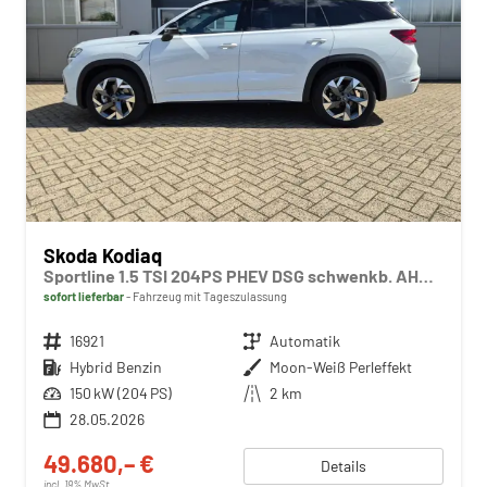
Skoda Kodiaq
Sportline 1.5 TSI 204PS PHEV DSG schwenkb. AHK elektr. PanoDach HUD Alcantara PDC v+h 360°Kamera CANTON Sound Klimaautomatik Sitzheizung Lenkradheizung Navi Apple CarPlay Android Auto 2xKeyless 19"LM vollelektr. Reichweite 116KM
sofort lieferbar
Fahrzeug mit Tageszulassung
Fahrzeugnr.
16921
Getriebe
Automatik
Kraftstoff
Hybrid Benzin
Außenfarbe
Moon-Weiß Perleffekt
Leistung
150 kW (204 PS)
Kilometerstand
2 km
28.05.2026
49.680,– €
Details
incl. 19% MwSt.