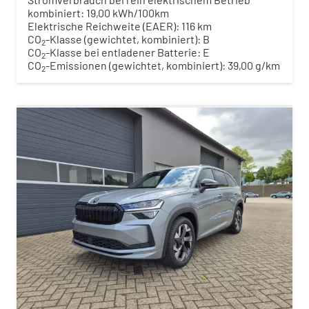
kombiniert:
19,00 kWh/100km
Elektrische Reichweite (EAER):
116 km
CO
-Klasse (gewichtet, kombiniert):
B
2
CO
-Klasse bei entladener Batterie:
E
2
CO
-Emissionen (gewichtet, kombiniert):
39,00 g/km
2