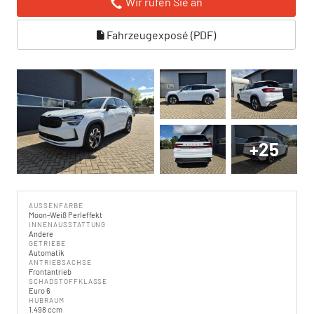
Wir rufen Sie an
Fahrzeugexposé (PDF)
+25
AUSSENFARBE
Moon-Weiß Perleffekt
INNENAUSSTATTUNG
Andere
GETRIEBE
Automatik
ANTRIEBSACHSE
Frontantrieb
SCHADSTOFFKLASSE
Euro 6
HUBRAUM
1.498 ccm