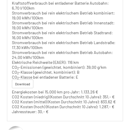
Kraftstoffverbrauch bei entladener Batterie Autobahn:
6,70 l/100km
Stromverbrauch bei rein elektrischem Betrieb kombiniert:
19,00 kWh/100km
Stromverbrauch bei rein elektrischem Betrieb Innenstadt:
19,00 kWh/100km
Stromverbrauch bei rein elektrischem Betrieb Stadtrand:
16,00 kWh/100km
Stromverbrauch bei rein elektrischem Betrieb Landstraße:
17,30 kWh/100km
Stromverbrauch bei rein elektrischem Betrieb Autobahn:
24,00 kWh/100km
Elektrische Reichweite (EAER):
116 km
CO
-Emissionen (gewichtet, kombiniert):
39,00 g/km
2
CO
-Klasse (gewichtet, kombiniert):
B
2
CO
-Klasse bei entladener Batterie:
E
2
Download
Energiekosten bei 15.000 km pro Jahr:
1.133,26 €
CO2 Kosten (niedrig)
:
351,- €
(Kosten Durchschnitt 10 Jahre)
CO2 Kosten (mittel)
:
833,62 €
(Kosten Durchschnitt 10 Jahre)
CO2 Kosten (hoch)
:
1.287,- €
(Kosten Durchschnitt 10 Jahre)
Jahressteuer:
30,- €