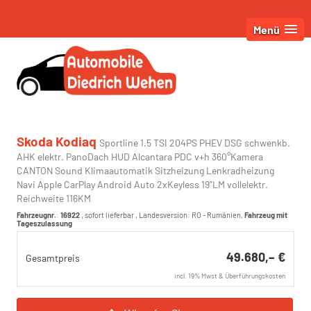
Menü
Skoda Kodiaq
Sportline 1.5 TSI 204PS PHEV DSG schwenkb.
AHK elektr. PanoDach HUD Alcantara PDC v+h 360°Kamera
CANTON Sound Klimaautomatik Sitzheizung Lenkradheizung
Navi Apple CarPlay Android Auto 2xKeyless 19"LM vollelektr.
Reichweite 116KM
Fahrzeugnr.
:
16922
,
sofort lieferbar
, Landesversion: RO - Rumänien,
Fahrzeug mit
Tageszulassung
49.680,– €
Gesamtpreis
incl. 19% Mwst & Überführungskosten