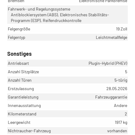
Bremsen
Elektronische Parkbremse
Fahrwerk- und Regelungssysteme
Antiblockiersystem (ABS), Elektronisches Stabilitäts-
Programm (ESP), Reifendruckkontrolle
Felgengröße
19 Zoll
Felgentyp
Leichtmetallfelge
Sonstiges
Antriebsart
Plugin-Hybrid (PHEV)
Anzahl Sitzplätze
5
Anzahl Türen
5-türig
Erstzulassung
28.05.2026
Garantieleistung
Fahrzeuggarantie
Innenausstattung
Andere
Kilometerstand
2
Leergewicht
1917 kg
Nichtraucher-Fahrzeug
vorhanden