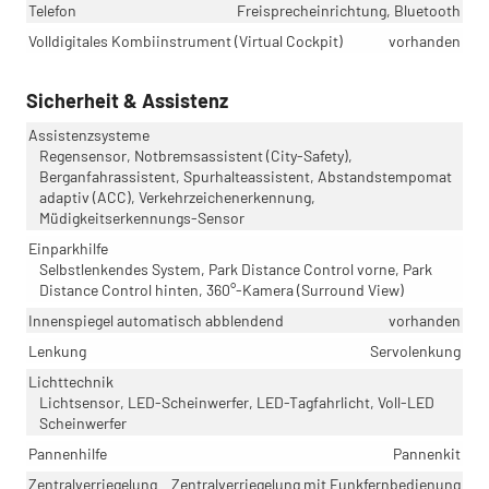
Telefon
Freisprecheinrichtung, Bluetooth
Volldigitales Kombiinstrument (Virtual Cockpit)
vorhanden
Sicherheit & Assistenz
Assistenzsysteme
Regensensor, Notbremsassistent (City-Safety),
Berganfahrassistent, Spurhalteassistent, Abstandstempomat
adaptiv (ACC), Verkehrzeichenerkennung,
Müdigkeitserkennungs-Sensor
Einparkhilfe
Selbstlenkendes System, Park Distance Control vorne, Park
Distance Control hinten, 360°-Kamera (Surround View)
Innenspiegel automatisch abblendend
vorhanden
Lenkung
Servolenkung
Lichttechnik
Lichtsensor, LED-Scheinwerfer, LED-Tagfahrlicht, Voll-LED
Scheinwerfer
Pannenhilfe
Pannenkit
Zentralverriegelung
Zentralverriegelung mit Funkfernbedienung