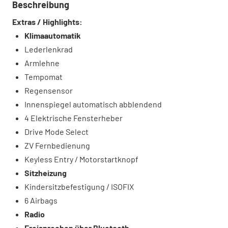
Beschreibung
Extras / Highlights:
Klimaautomatik
Lederlenkrad
Armlehne
Tempomat
Regensensor
Innenspiegel automatisch abblendend
4 Elektrische Fensterheber
Drive Mode Select
ZV Fernbedienung
Keyless Entry / Motorstartknopf
Sitzheizung
Kindersitzbefestigung / ISOFIX
6 Airbags
Radio
Freisprechen über Bluetooth