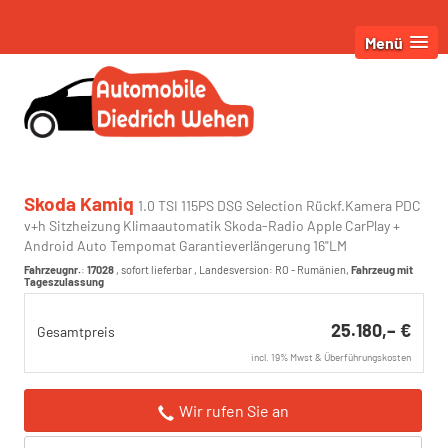
Menü
Skoda Kamiq
1.0 TSI 115PS DSG Selection Rückf.Kamera PDC
v+h Sitzheizung Klimaautomatik Skoda-Radio Apple CarPlay +
Android Auto Tempomat Garantieverlängerung 16"LM
Fahrzeugnr.
:
17028
,
sofort lieferbar
, Landesversion: RO - Rumänien,
Fahrzeug mit
Tageszulassung
25.180,– €
Gesamtpreis
incl. 19% Mwst & Überführungskosten
Wir rufen Sie an