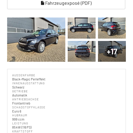
Fahrzeugexposé (PDF)
+17
AUSSENFARBE
Black-Magic Perleffekt
INNENAUSSTATTUNG
Schwarz
GETRIEBE
Automatik
ANTRIEBSACHSE
Frontantrieb
SCHADSTOFFKLASSE
Euro 6
HUBRAUM
999 ccm
LEISTUNG
85 kW (116 PS)
KRAFTSTOFF