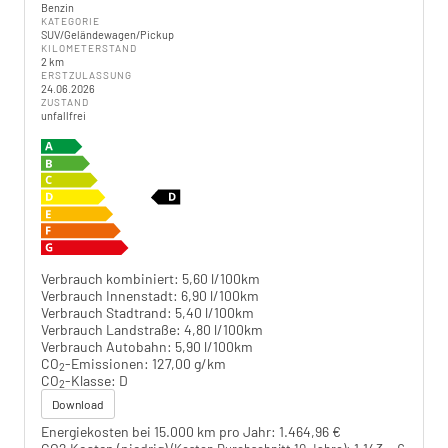
Benzin
KATEGORIE
SUV/Geländewagen/Pickup
KILOMETERSTAND
2 km
ERSTZULASSUNG
24.06.2026
ZUSTAND
unfallfrei
Verbrauch kombiniert:
5,60 l/100km
Verbrauch Innenstadt:
6,90 l/100km
Verbrauch Stadtrand:
5,40 l/100km
Verbrauch Landstraße:
4,80 l/100km
Verbrauch Autobahn:
5,90 l/100km
CO
-Emissionen:
127,00 g/km
2
CO
-Klasse:
D
2
Download
Energiekosten bei 15.000 km pro Jahr:
1.464,96 €