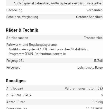
Außenspiegel beheizbar, Außenspiegel elektrisch verstellbar
Dachreling
vorhanden
Scheiben, Verglasung
Getönte Scheiben
Räder & Technik
Antriebsachse
Frontantrieb
Fahrwerk- und Regelungssysteme
Antiblockiersystem (ABS), Elektronisches Stabilitäts-
Programm (ESP), Reifendruckkontrolle
Felgengröße
16 Zoll
Felgentyp
Leichtmetallfelge
Sonstiges
Antriebsart
Verbrennungsmotor (ICE)
Anzahl Sitzplätze
5
Anzahl Türen
5-türig
Erstzulassung
24.06.2026