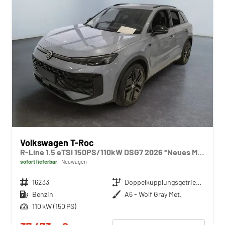
Volkswagen T-Roc
R-Line 1.5 eTSI 150PS/110kW DSG7 2026 *Neues Modell* | +AHK +BlackStyle +19" ALU +IQ.Licht-Matrix +NAVI
sofort lieferbar
Neuwagen
Fahrzeugnr.
16233
Getriebe
Doppelkupplungsgetriebe (DSG)
Kraftstoff
Benzin
Außenfarbe
A6 - Wolf Gray Met.
Leistung
110 kW (150 PS)