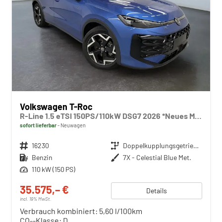
Volkswagen T-Roc
R-Line 1.5 eTSI 150PS/110kW DSG7 2026 *Neues Modell* +AHK+PARK ASSIST PLUS+18"ALU
sofort lieferbar
Neuwagen
Fahrzeugnr.
16230
Getriebe
Doppelkupplungsgetriebe (DSG)
Kraftstoff
Benzin
Außenfarbe
7X - Celestial Blue Met.
Leistung
110 kW (150 PS)
35.575,– €
Details
incl. 19% MwSt.
Verbrauch kombiniert:
5,60 l/100km
CO
-Klasse:
D