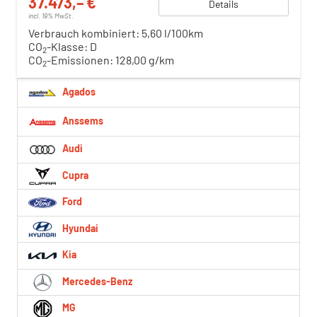
37.473,– €
Details
incl. 19% MwSt.
Verbrauch kombiniert:
5,60 l/100km
CO
-Klasse:
D
2
CO
-Emissionen:
128,00 g/km
2
Agados
Anssems
Audi
Cupra
Ford
Hyundai
Kia
Mercedes-Benz
MG