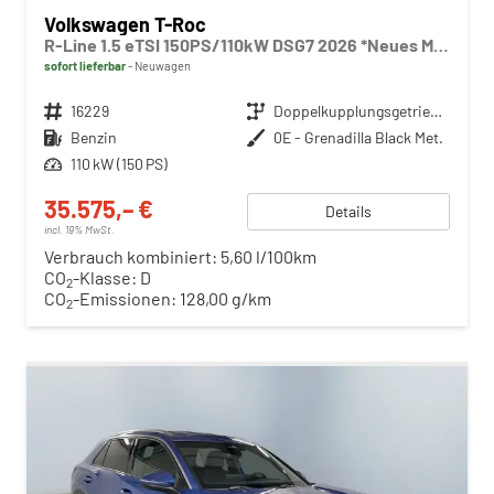
Volkswagen T-Roc
R-Line 1.5 eTSI 150PS/110kW DSG7 2026 *Neues Modell* | +AHK+PARK ASSIST PLUS+18"ALU
sofort lieferbar
Neuwagen
Fahrzeugnr.
16229
Getriebe
Doppelkupplungsgetriebe (DSG)
Kraftstoff
Benzin
Außenfarbe
0E - Grenadilla Black Met.
Leistung
110 kW (150 PS)
35.575,– €
Details
incl. 19% MwSt.
Verbrauch kombiniert:
5,60 l/100km
CO
-Klasse:
D
2
CO
-Emissionen:
128,00 g/km
2