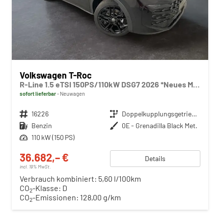
Volkswagen T-Roc
R-Line 1.5 eTSI 150PS/110kW DSG7 2026 *Neues Modell* | +AHK +BlackStyle +19" ALU +IQ.Licht-Matrix
sofort lieferbar
Neuwagen
Fahrzeugnr.
16226
Getriebe
Doppelkupplungsgetriebe (DSG)
Kraftstoff
Benzin
Außenfarbe
0E - Grenadilla Black Met.
Leistung
110 kW (150 PS)
36.682,– €
Details
incl. 19% MwSt.
Verbrauch kombiniert:
5,60 l/100km
CO
-Klasse:
D
2
CO
-Emissionen:
128,00 g/km
2