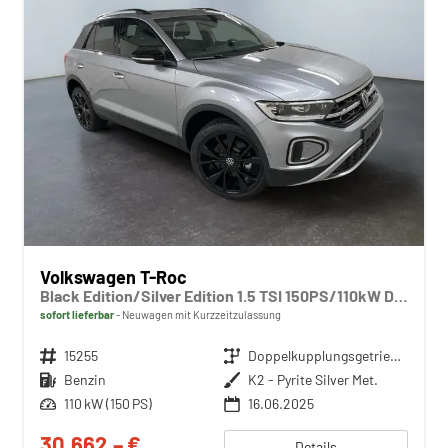
Volkswagen T-Roc
Black Edition/Silver Edition 1.5 TSI 150PS/110kW DSG 2025 +Black Paket+19"ALU+MATRIX+PANO
sofort lieferbar
Neuwagen mit Kurzzeitzulassung
Fahrzeugnr.
15255
Getriebe
Doppelkupplungsgetriebe (DSG)
Kraftstoff
Benzin
Außenfarbe
K2 - Pyrite Silver Met.
Leistung
110 kW (150 PS)
16.06.2025
30.662,– €
Details