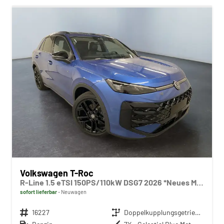
Volkswagen T-Roc
R-Line 1.5 eTSI 150PS/110kW DSG7 2026 *Neues Modell* | +AHK +BlackStyle +19" ALU +IQ.Licht-Matrix
sofort lieferbar
Neuwagen
Fahrzeugnr.
16227
Getriebe
Doppelkupplungsgetriebe (DSG)