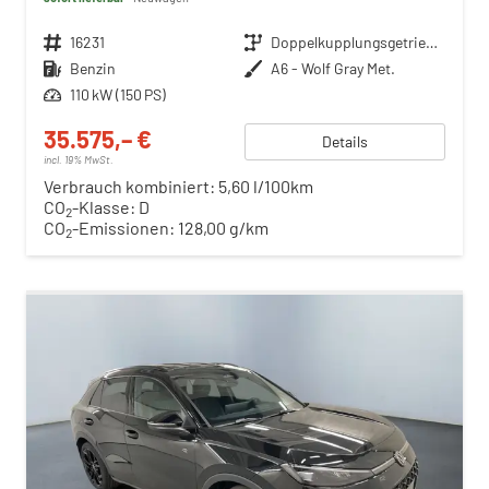
Fahrzeugnr.
16231
Getriebe
Doppelkupplungsgetriebe (DSG)
Kraftstoff
Benzin
Außenfarbe
A6 - Wolf Gray Met.
Leistung
110 kW (150 PS)
35.575,– €
Details
incl. 19% MwSt.
Verbrauch kombiniert:
5,60 l/100km
CO
-Klasse:
D
2
CO
-Emissionen:
128,00 g/km
2