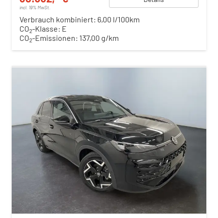
incl. 19% MwSt.
Verbrauch kombiniert:
6,00 l/100km
CO
-Klasse:
E
2
CO
-Emissionen:
137,00 g/km
2