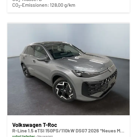
2
CO
-Emissionen:
128,00 g/km
2
Volkswagen T-Roc
R-Line 1.5 eTSI 150PS/110kW DSG7 2026 *Neues Modell* | +AHK+18"ALU+PARK ASSIST PLUS
sofort lieferbar
Neuwagen