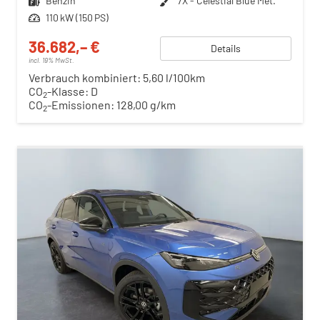
Kraftstoff
Benzin
Außenfarbe
7X - Celestial Blue Met.
Leistung
110 kW (150 PS)
36.682,– €
Details
incl. 19% MwSt.
Verbrauch kombiniert:
5,60 l/100km
CO
-Klasse:
D
2
CO
-Emissionen:
128,00 g/km
2