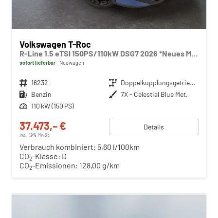
Volkswagen T-Roc
R-Line 1.5 eTSI 150PS/110kW DSG7 2026 *Neues Modell* | +AHK +BlackStyle +19" ALU +IQ.Licht-Matrix +NAVI
sofort lieferbar
Neuwagen
Fahrzeugnr.
16232
Getriebe
Doppelkupplungsgetriebe (DSG)
Kraftstoff
Benzin
Außenfarbe
7X - Celestial Blue Met.
Leistung
110 kW (150 PS)
37.473,– €
Details
incl. 19% MwSt.
Verbrauch kombiniert:
5,60 l/100km
CO
-Klasse:
D
2
CO
-Emissionen:
128,00 g/km
2