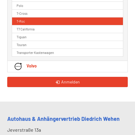
Polo
T-Cross
T-Roc
T7 California
Tiguan
Touran
Transporter Kastenwagen
Volvo
Anmelden
Autohaus & Anhängervertrieb Diedrich Wehen
Jeverstraße 13a