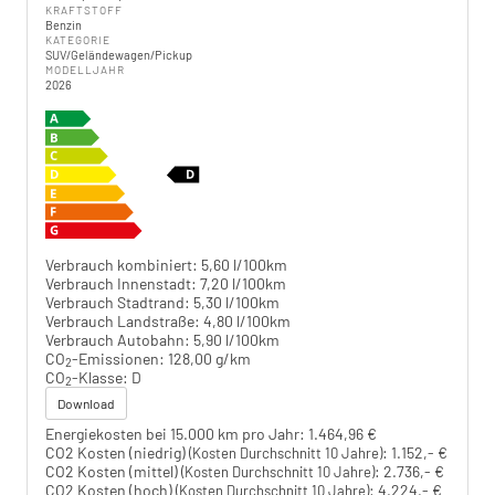
KRAFTSTOFF
Benzin
KATEGORIE
SUV/Geländewagen/Pickup
MODELLJAHR
2026
Verbrauch kombiniert:
5,60 l/100km
Verbrauch Innenstadt:
7,20 l/100km
Verbrauch Stadtrand:
5,30 l/100km
Verbrauch Landstraße:
4,80 l/100km
Verbrauch Autobahn:
5,90 l/100km
CO
-Emissionen:
128,00 g/km
2
CO
-Klasse:
D
2
Download
Energiekosten bei 15.000 km pro Jahr:
1.464,96 €
CO2 Kosten (niedrig)
:
1.152,- €
(Kosten Durchschnitt 10 Jahre)
CO2 Kosten (mittel)
:
2.736,- €
(Kosten Durchschnitt 10 Jahre)
CO2 Kosten (hoch)
:
4.224,- €
(Kosten Durchschnitt 10 Jahre)