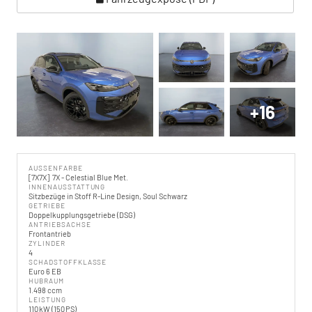
+16
AUSSENFARBE
7X7X
7X - Celestial Blue Met.
INNENAUSSTATTUNG
Sitzbezüge in Stoff R-Line Design, Soul Schwarz
GETRIEBE
Doppelkupplungsgetriebe (DSG)
ANTRIEBSACHSE
Frontantrieb
ZYLINDER
4
SCHADSTOFFKLASSE
Euro 6 EB
HUBRAUM
1.498 ccm
LEISTUNG
110 kW (150 PS)