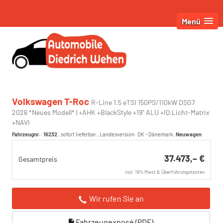
Menü
Volkswagen T-Roc
R-Line 1.5 eTSI 150PS/110kW DSG7
2026 *Neues Modell* | +AHK +BlackStyle +19" ALU +IQ.Licht-Matrix
+NAVI
Fahrzeugnr.
:
16232
,
sofort lieferbar
, Landesversion: DK - Dänemark,
Neuwagen
37.473,– €
Gesamtpreis
incl. 19% Mwst & Überführungskosten
Wir rufen Sie an
Fahrzeugexposé (PDF)