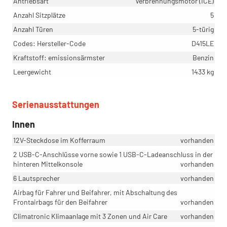
Antriebsart
Verbrennungsmotor (ICE)
Anzahl Sitzplätze
5
Anzahl Türen
5-türig
Codes: Hersteller-Code
D415LE
Kraftstoff: emissionsärmster
Benzin
Leergewicht
1433 kg
Serienausstattungen
Innen
12V-Steckdose im Kofferraum
vorhanden
2 USB-C-Anschlüsse vorne sowie 1 USB-C-Ladeanschluss in der
hinteren Mittelkonsole
vorhanden
6 Lautsprecher
vorhanden
Airbag für Fahrer und Beifahrer, mit Abschaltung des
Frontairbags für den Beifahrer
vorhanden
Climatronic Klimaanlage mit 3 Zonen und Air Care
vorhanden