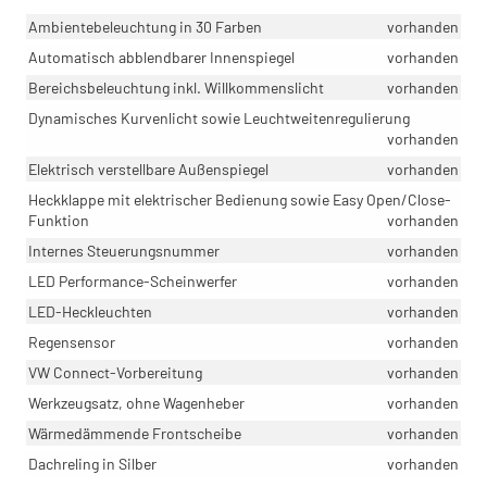
Ambientebeleuchtung in 30 Farben
vorhanden
Automatisch abblendbarer Innenspiegel
vorhanden
Bereichsbeleuchtung inkl. Willkommenslicht
vorhanden
Dynamisches Kurvenlicht sowie Leuchtweitenregulierung
vorhanden
Elektrisch verstellbare Außenspiegel
vorhanden
Heckklappe mit elektrischer Bedienung sowie Easy Open/Close-
Funktion
vorhanden
Internes Steuerungsnummer
vorhanden
LED Performance-Scheinwerfer
vorhanden
LED-Heckleuchten
vorhanden
Regensensor
vorhanden
VW Connect-Vorbereitung
vorhanden
Werkzeugsatz, ohne Wagenheber
vorhanden
Wärmedämmende Frontscheibe
vorhanden
Dachreling in Silber
vorhanden