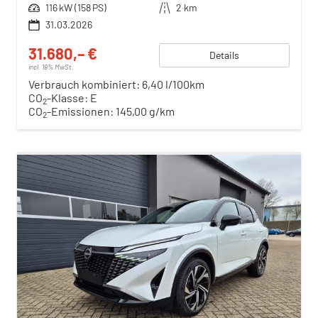
Leistung
116 kW (158 PS)
Kilometerstand
2 km
31.03.2026
31.680,– €
Details
incl. 19% MwSt.
Verbrauch kombiniert:
6,40 l/100km
CO
-Klasse:
E
2
CO
-Emissionen:
145,00 g/km
2