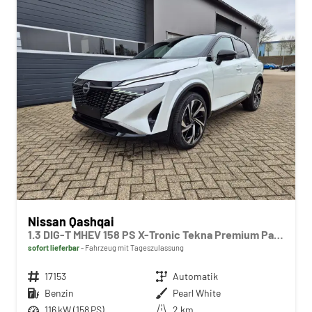
Nissan Qashqai
1.3 DIG-T MHEV 158 PS X-Tronic Tekna Premium Paket 20"LM Teil-Leder PanoGlasdach Klimaautomatik Sitzheizung Lenkradheizung Navi Head-Up Display elektr. Heckklappe ACC PDC v+h 360°Kamera DAB Bluetooth Touchscreen Apple CarPlay Android Auto
sofort lieferbar
Fahrzeug mit Tageszulassung
Fahrzeugnr.
17153
Getriebe
Automatik
Kraftstoff
Benzin
Außenfarbe
Pearl White
Leistung
116 kW (158 PS)
Kilometerstand
2 km