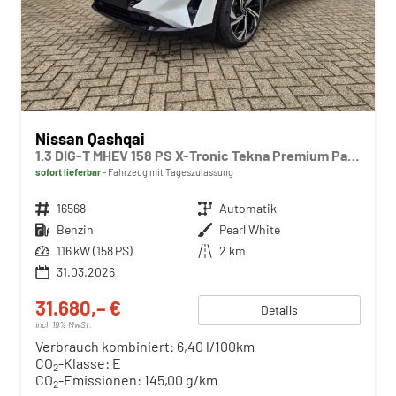
Nissan Qashqai
1.3 DIG-T MHEV 158 PS X-Tronic Tekna Premium Paket 20"LM Teil-Leder PanoGlasdach Klimaautomatik Sitzheizung Lenkradheizung Navi Head-Up Display elektr. Heckklappe ACC PDC v+h 360°Kamera DAB Bluetooth Touchscreen Apple CarPlay Android Auto
sofort lieferbar
Fahrzeug mit Tageszulassung
Fahrzeugnr.
16568
Getriebe
Automatik
Kraftstoff
Benzin
Außenfarbe
Pearl White
Leistung
116 kW (158 PS)
Kilometerstand
2 km
31.03.2026
31.680,– €
Details
incl. 19% MwSt.
Verbrauch kombiniert:
6,40 l/100km
CO
-Klasse:
E
2
CO
-Emissionen:
145,00 g/km
2