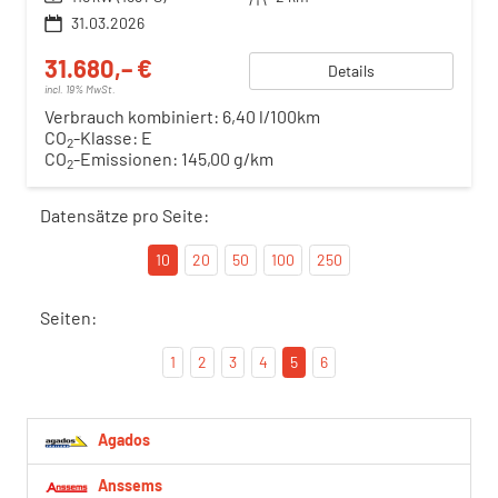
31.03.2026
31.680,– €
Details
incl. 19% MwSt.
Verbrauch kombiniert:
6,40 l/100km
CO
-Klasse:
E
2
CO
-Emissionen:
145,00 g/km
2
Datensätze pro Seite:
10
20
50
100
250
Seiten:
1
2
3
4
5
6
Agados
Anssems