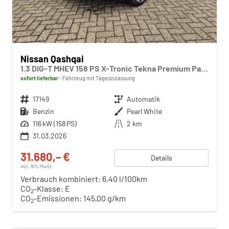
Nissan Qashqai
1.3 DIG-T MHEV 158 PS X-Tronic Tekna Premium Paket 20"LM Teil-Leder PanoGlasdach Klimaautomatik Sitzheizung Lenkradheizung Navi Head-Up Display elektr. Heckklappe ACC PDC v+h 360°Kamera DAB Bluetooth Touchscreen Apple CarPlay Android Auto
sofort lieferbar
Fahrzeug mit Tageszulassung
Fahrzeugnr.
17149
Getriebe
Automatik
Kraftstoff
Benzin
Außenfarbe
Pearl White
Leistung
116 kW (158 PS)
Kilometerstand
2 km
31.03.2026
31.680,– €
Details
incl. 19% MwSt.
Verbrauch kombiniert:
6,40 l/100km
CO
-Klasse:
E
2
CO
-Emissionen:
145,00 g/km
2