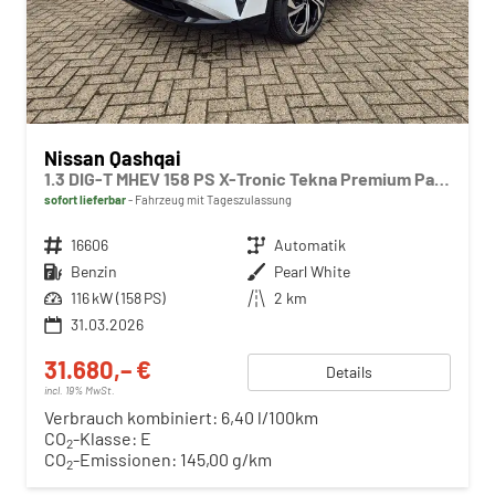
Nissan Qashqai
1.3 DIG-T MHEV 158 PS X-Tronic Tekna Premium Paket 20"LM Teil-Leder PanoGlasdach Klimaautomatik Sitzheizung Lenkradheizung Navi Head-Up Display elektr. Heckklappe ACC PDC v+h 360°Kamera DAB Bluetooth Touchscreen Apple CarPlay Android Auto
sofort lieferbar
Fahrzeug mit Tageszulassung
Fahrzeugnr.
16606
Getriebe
Automatik
Kraftstoff
Benzin
Außenfarbe
Pearl White
Leistung
116 kW (158 PS)
Kilometerstand
2 km
31.03.2026
31.680,– €
Details
incl. 19% MwSt.
Verbrauch kombiniert:
6,40 l/100km
CO
-Klasse:
E
2
CO
-Emissionen:
145,00 g/km
2