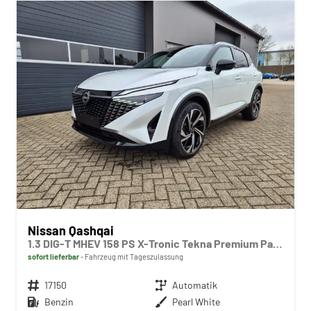
Nissan Qashqai
1.3 DIG-T MHEV 158 PS X-Tronic Tekna Premium Paket 20"LM Teil-Leder PanoGlasdach Klimaautomatik Sitzheizung Lenkradheizung Navi Head-Up Display elektr. Heckklappe ACC PDC v+h 360°Kamera DAB Bluetooth Touchscreen Apple CarPlay Android Auto
sofort lieferbar
Fahrzeug mit Tageszulassung
Fahrzeugnr.
17150
Getriebe
Automatik
Kraftstoff
Benzin
Außenfarbe
Pearl White