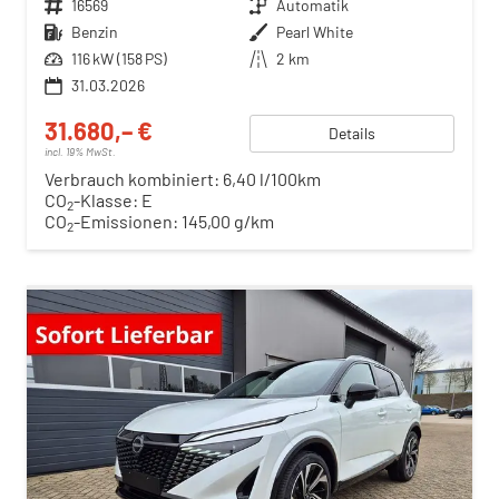
Fahrzeugnr.
16569
Getriebe
Automatik
Kraftstoff
Benzin
Außenfarbe
Pearl White
Leistung
116 kW (158 PS)
Kilometerstand
2 km
31.03.2026
31.680,– €
Details
incl. 19% MwSt.
Verbrauch kombiniert:
6,40 l/100km
CO
-Klasse:
E
2
CO
-Emissionen:
145,00 g/km
2