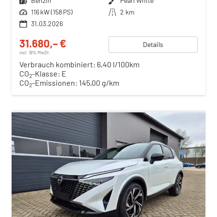
Kraftstoff
Benzin
Außenfarbe
Pearl White
Leistung
116 kW (158 PS)
Kilometerstand
2 km
31.03.2026
31.680,– €
Details
incl. 19% MwSt.
Verbrauch kombiniert:
6,40 l/100km
CO
-Klasse:
E
2
CO
-Emissionen:
145,00 g/km
2