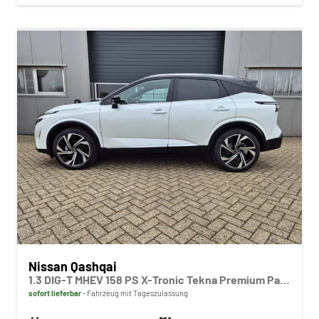
Nissan Qashqai
1.3 DIG-T MHEV 158 PS X-Tronic Tekna Premium Paket 20"LM Teil-Leder PanoGlasdach Klimaautomatik Sitzheizung Lenkradheizung Navi Head-Up Display elektr. Heckklappe ACC PDC v+h 360°Kamera DAB Bluetooth Touchscreen Apple CarPlay Android Auto
sofort lieferbar
Fahrzeug mit Tageszulassung