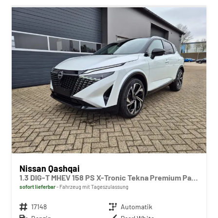
Nissan Qashqai
1.3 DIG-T MHEV 158 PS X-Tronic Tekna Premium Paket 20"LM Teil-Leder PanoGlasdach Klimaautomatik Sitzheizung Lenkradheizung Navi Head-Up Display elektr. Heckklappe ACC PDC v+h 360°Kamera DAB Bluetooth Touchscreen Apple CarPlay Android Auto
sofort lieferbar
Fahrzeug mit Tageszulassung
Fahrzeugnr.
17148
Getriebe
Automatik