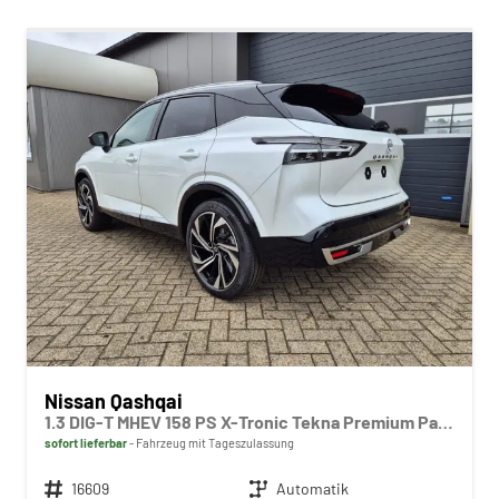
Nissan Qashqai
1.3 DIG-T MHEV 158 PS X-Tronic Tekna Premium Paket 20"LM Teil-Leder PanoGlasdach Klimaautomatik Sitzheizung Lenkradheizung Navi Head-Up Display elektr. Heckklappe ACC PDC v+h 360°Kamera DAB Bluetooth Touchscreen Apple CarPlay Android Auto
sofort lieferbar
Fahrzeug mit Tageszulassung
Fahrzeugnr.
16609
Getriebe
Automatik