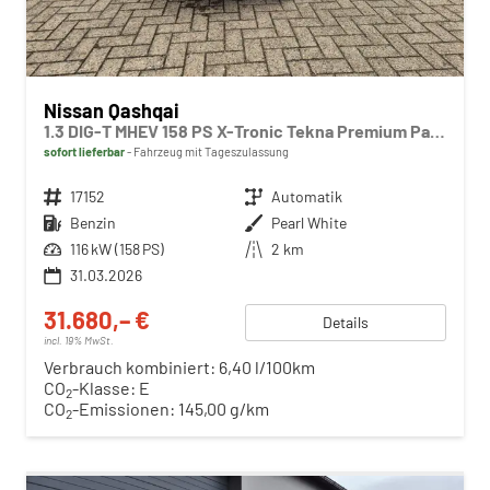
Nissan Qashqai
1.3 DIG-T MHEV 158 PS X-Tronic Tekna Premium Paket 20"LM Teil-Leder PanoGlasdach Klimaautomatik Sitzheizung Lenkradheizung Navi Head-Up Display elektr. Heckklappe ACC PDC v+h 360°Kamera DAB Bluetooth Touchscreen Apple CarPlay Android Auto
sofort lieferbar
Fahrzeug mit Tageszulassung
Fahrzeugnr.
17152
Getriebe
Automatik
Kraftstoff
Benzin
Außenfarbe
Pearl White
Leistung
116 kW (158 PS)
Kilometerstand
2 km
31.03.2026
31.680,– €
Details
incl. 19% MwSt.
Verbrauch kombiniert:
6,40 l/100km
CO
-Klasse:
E
2
CO
-Emissionen:
145,00 g/km
2