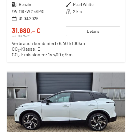
Kraftstoff
Benzin
Außenfarbe
Pearl White
Leistung
116 kW (158 PS)
Kilometerstand
2 km
31.03.2026
31.680,– €
Details
incl. 19% MwSt.
Verbrauch kombiniert:
6,40 l/100km
CO
-Klasse:
E
2
CO
-Emissionen:
145,00 g/km
2