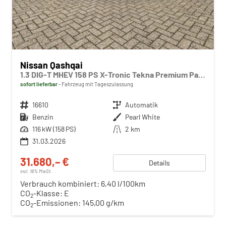
Nissan Qashqai
1.3 DIG-T MHEV 158 PS X-Tronic Tekna Premium Paket 20"LM Teil-Leder PanoGlasdach Klimaautomatik Sitzheizung Lenkradheizung Navi Head-Up Display elektr. Heckklappe ACC PDC v+h 360°Kamera DAB Bluetooth Touchscreen Apple CarPlay Android Auto
sofort lieferbar
Fahrzeug mit Tageszulassung
Fahrzeugnr.
16610
Getriebe
Automatik
Kraftstoff
Benzin
Außenfarbe
Pearl White
Leistung
116 kW (158 PS)
Kilometerstand
2 km
31.03.2026
31.680,– €
Details
incl. 19% MwSt.
Verbrauch kombiniert:
6,40 l/100km
CO
-Klasse:
E
2
CO
-Emissionen:
145,00 g/km
2