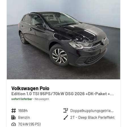
Volkswagen Polo
Edition 1.0 TSI 95PS/70kW DSG 2026 +DK-Paket +RFK +Getönte Heckscheiben +TravelAssist +LED
sofort lieferbar
Neuwagen
Fahrzeugnr.
16684
Getriebe
Doppelkupplungsgetriebe (DSG)
Kraftstoff
Benzin
Außenfarbe
2T - Deep Black Perleffekt
Leistung
70 kW (95 PS)