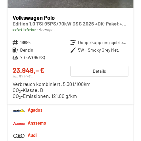
Volkswagen Polo
Edition 1.0 TSI 95PS/70kW DSG 2026 +DK-Paket +RFK +Getönte Heckscheiben +TravelAssist +LED
sofort lieferbar
Neuwagen
Fahrzeugnr.
16685
Getriebe
Doppelkupplungsgetriebe (DSG)
Kraftstoff
Benzin
Außenfarbe
5W - Smoky Grey Met.
Leistung
70 kW (95 PS)
23.949,– €
Details
incl. 19% MwSt.
Verbrauch kombiniert:
5,30 l/100km
CO
-Klasse:
D
2
CO
-Emissionen:
121,00 g/km
2
Agados
Anssems
Audi