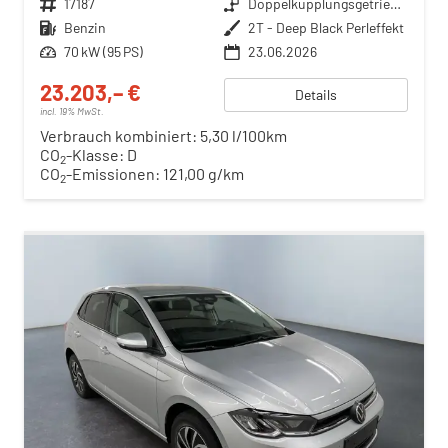
Fahrzeugnr.
17187
Getriebe
Doppelkupplungsgetriebe (DSG)
Kraftstoff
Benzin
Außenfarbe
2T - Deep Black Perleffekt
Leistung
70 kW (95 PS)
23.06.2026
23.203,– €
Details
incl. 19% MwSt.
Verbrauch kombiniert:
5,30 l/100km
CO
-Klasse:
D
2
CO
-Emissionen:
121,00 g/km
2