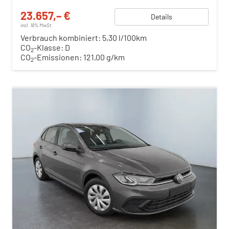
23.657,– €
Details
incl. 19% MwSt.
Verbrauch kombiniert:
5,30 l/100km
CO
-Klasse:
D
2
CO
-Emissionen:
121,00 g/km
2