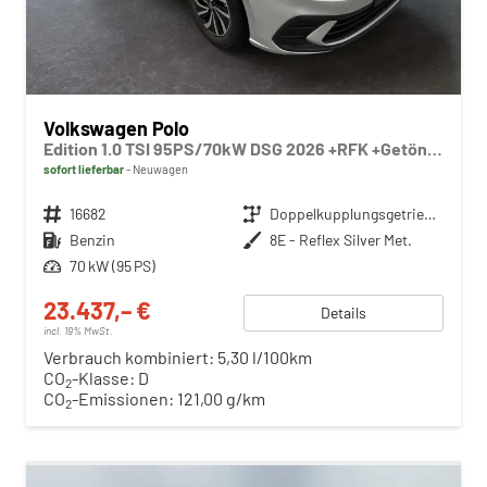
Volkswagen Polo
Edition 1.0 TSI 95PS/70kW DSG 2026 +RFK +Getönte Heckscheiben +TravelAssist +LED
sofort lieferbar
Neuwagen
Fahrzeugnr.
16682
Getriebe
Doppelkupplungsgetriebe (DSG)
Kraftstoff
Benzin
Außenfarbe
8E - Reflex Silver Met.
Leistung
70 kW (95 PS)
23.437,– €
Details
incl. 19% MwSt.
Verbrauch kombiniert:
5,30 l/100km
CO
-Klasse:
D
2
CO
-Emissionen:
121,00 g/km
2