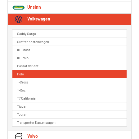
Unsinn
Volkswagen
Caddy Cargo
Crafter Kastenwagen
ID. Cross
ID. Polo
Passat Variant
Polo
T-Cross
T-Roc
T7 California
Tiguan
Touran
Transporter Kastenwagen
Volvo