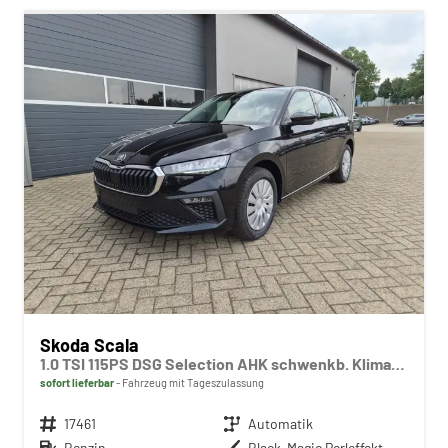
Skoda Scala
1.0 TSI 115PS DSG Selection AHK schwenkb. Klimaautomatik Sitzheizung PDC Rückf.Kamera Apple CarPlay Android Auto
sofort lieferbar
Fahrzeug mit Tageszulassung
Fahrzeugnr.
17461
Getriebe
Automatik
Kraftstoff
Benzin
Außenfarbe
Black-Magic Perleffekt