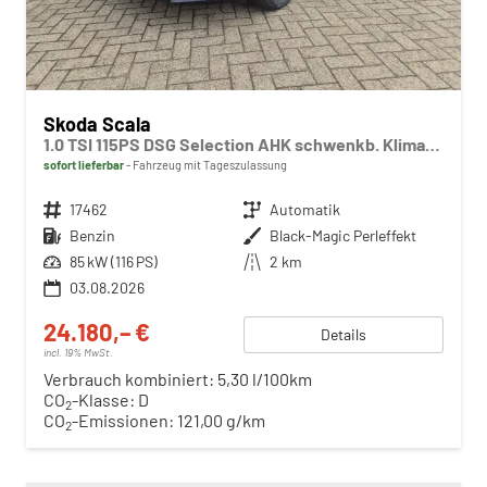
Skoda Scala
1.0 TSI 115PS DSG Selection AHK schwenkb. Klimaautomatik Sitzheizung PDC Rückf.Kamera Apple CarPlay Android Auto
sofort lieferbar
Fahrzeug mit Tageszulassung
Fahrzeugnr.
17462
Getriebe
Automatik
Kraftstoff
Benzin
Außenfarbe
Black-Magic Perleffekt
Leistung
85 kW (116 PS)
Kilometerstand
2 km
03.08.2026
24.180,– €
Details
incl. 19% MwSt.
Verbrauch kombiniert:
5,30 l/100km
CO
-Klasse:
D
2
CO
-Emissionen:
121,00 g/km
2