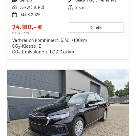
Leistung
85 kW (116 PS)
Kilometerstand
2 km
03.08.2026
24.180,– €
Details
incl. 19% MwSt.
Verbrauch kombiniert:
5,30 l/100km
CO
-Klasse:
D
2
CO
-Emissionen:
121,00 g/km
2