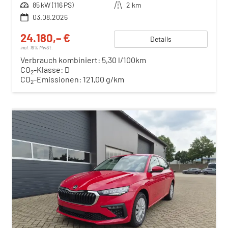
Leistung
85 kW (116 PS)
Kilometerstand
2 km
03.08.2026
24.180,– €
Details
incl. 19% MwSt.
Verbrauch kombiniert:
5,30 l/100km
CO
-Klasse:
D
2
CO
-Emissionen:
121,00 g/km
2