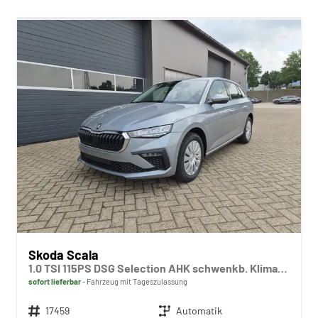
Skoda Scala
1.0 TSI 115PS DSG Selection AHK schwenkb. Klimaautomatik Sitzheizung PDC Rückf.Kamera Apple CarPlay Android Auto
sofort lieferbar
Fahrzeug mit Tageszulassung
Fahrzeugnr.
17459
Getriebe
Automatik