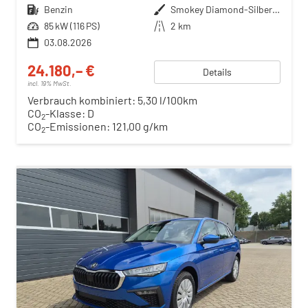
Kraftstoff
Benzin
Außenfarbe
Smokey Diamond-Silber Metallic
Leistung
85 kW (116 PS)
Kilometerstand
2 km
03.08.2026
24.180,– €
Details
incl. 19% MwSt.
Verbrauch kombiniert:
5,30 l/100km
CO
-Klasse:
D
2
CO
-Emissionen:
121,00 g/km
2