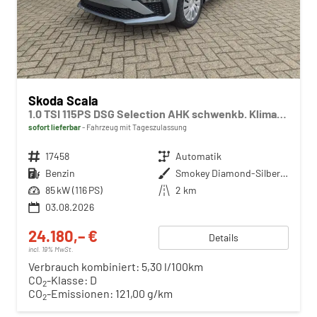
Skoda Scala
1.0 TSI 115PS DSG Selection AHK schwenkb. Klimaautomatik Sitzheizung PDC Rückf.Kamera Apple CarPlay Android Auto
sofort lieferbar
Fahrzeug mit Tageszulassung
Fahrzeugnr.
17458
Getriebe
Automatik
Kraftstoff
Benzin
Außenfarbe
Smokey Diamond-Silber Metallic
Leistung
85 kW (116 PS)
Kilometerstand
2 km
03.08.2026
24.180,– €
Details
incl. 19% MwSt.
Verbrauch kombiniert:
5,30 l/100km
CO
-Klasse:
D
2
CO
-Emissionen:
121,00 g/km
2