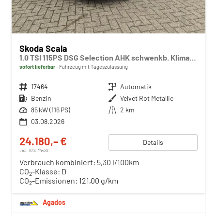
Skoda Scala
1.0 TSI 115PS DSG Selection AHK schwenkb. Klimaautomatik Sitzheizung PDC Rückf.Kamera Apple CarPlay Android Auto
sofort lieferbar
Fahrzeug mit Tageszulassung
Fahrzeugnr.
17464
Getriebe
Automatik
Kraftstoff
Benzin
Außenfarbe
Velvet Rot Metallic
Leistung
85 kW (116 PS)
Kilometerstand
2 km
03.08.2026
24.180,– €
Details
incl. 19% MwSt.
Verbrauch kombiniert:
5,30 l/100km
CO
-Klasse:
D
2
CO
-Emissionen:
121,00 g/km
2
Agados