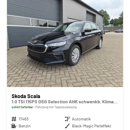
Skoda Scala
1.0 TSI 115PS DSG Selection AHK schwenkb. Klimaautomatik Sitzheizung PDC Rückf.Kamera Apple CarPlay Android Auto
sofort lieferbar
Fahrzeug mit Tageszulassung
Fahrzeugnr.
17463
Getriebe
Automatik
Kraftstoff
Benzin
Außenfarbe
Black-Magic Perleffekt