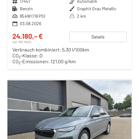
Fahrzeugnr.
17457
Getriebe
Automatik
Kraftstoff
Benzin
Außenfarbe
Graphit Grau Metallic
Leistung
85 kW (116 PS)
Kilometerstand
2 km
03.08.2026
24.180,– €
Details
incl. 19% MwSt.
Verbrauch kombiniert:
5,30 l/100km
CO
-Klasse:
D
2
CO
-Emissionen:
121,00 g/km
2