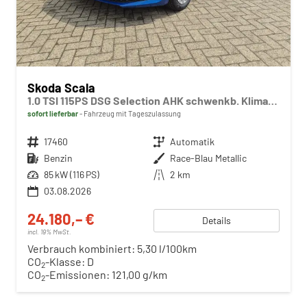
Skoda Scala
1.0 TSI 115PS DSG Selection AHK schwenkb. Klimaautomatik Sitzheizung PDC Rückf.Kamera Apple CarPlay Android Auto
sofort lieferbar
Fahrzeug mit Tageszulassung
Fahrzeugnr.
17460
Getriebe
Automatik
Kraftstoff
Benzin
Außenfarbe
Race-Blau Metallic
Leistung
85 kW (116 PS)
Kilometerstand
2 km
03.08.2026
24.180,– €
Details
incl. 19% MwSt.
Verbrauch kombiniert:
5,30 l/100km
CO
-Klasse:
D
2
CO
-Emissionen:
121,00 g/km
2