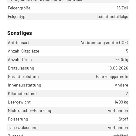
Felgengröße
16 Zoll
Felgentyp
Leichtmetallfelge
Sonstiges
Antriebsart
Verbrennungsmotor (ICE)
Anzahl Sitzplätze
5
Anzahl Türen
5-türig
Erstzulassung
19.05.2026
Garantieleistung
Fahrzeuggarantie
Innenausstattung
Andere
Kilometerstand
2
Leergewicht
1409 kg
Nichtraucher-Fahrzeug
vorhanden
Polsterung
Stoff
Tageszulassung
vorhanden
Zustand
unfallfrei