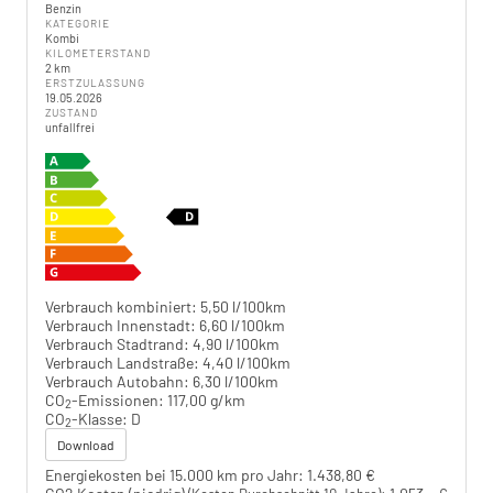
Benzin
KATEGORIE
Kombi
KILOMETERSTAND
2 km
ERSTZULASSUNG
19.05.2026
ZUSTAND
unfallfrei
Verbrauch kombiniert:
5,50 l/100km
Verbrauch Innenstadt:
6,60 l/100km
Verbrauch Stadtrand:
4,90 l/100km
Verbrauch Landstraße:
4,40 l/100km
Verbrauch Autobahn:
6,30 l/100km
CO
-Emissionen:
117,00 g/km
2
CO
-Klasse:
D
2
Download
Energiekosten bei 15.000 km pro Jahr:
1.438,80 €