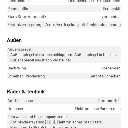
Lichttechnik
Lichtsensor, LED-Tagfahrlicht
Pannenhilfe
Pannenkit
Start/Stop-Automatik
vorhanden
Zentralverriegelung
Zentralverriegelung mit Funkfernbedienung
Außen
Außenspiegel
Außenspiegel elektrisch anklappbar, Außenspiegel beheizbar,
Außenspiegel elektrisch verstellbar
Dachreling
vorhanden
Scheiben, Verglasung
Getönte Scheiben
Räder & Technik
Antriebsachse
Frontantrieb
Bremsen
Elektronische Parkbremse
Fahrwerk- und Regelungssysteme
Antiblockiersystem (ABS), Elektronisches Stabilitäts-
Programm (ESP), Reifendruckkontrolle