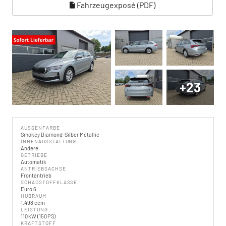
Fahrzeugexposé (PDF)
+23
AUSSENFARBE
Smokey Diamond-Silber Metallic
INNENAUSSTATTUNG
Andere
GETRIEBE
Automatik
ANTRIEBSACHSE
Frontantrieb
SCHADSTOFFKLASSE
Euro 6
HUBRAUM
1.498 ccm
LEISTUNG
110 kW (150 PS)
KRAFTSTOFF