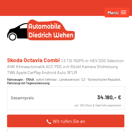
Menü
Skoda Octavia Combi
1.5 TSI 150PS m-HEV DSG Selection
AHK Klimaautomatik ACC PDC v+h Rückf.Kamera Sitzheizung
TWA Apple CarPlay Android Auto 16"LM
Fahrzeugnr.
:
17048
,
sofort lieferbar
, Landesversion: CZ - Tschechische Republik,
Fahrzeug mit Tageszulassung
34.180,– €
Gesamtpreis
incl. 19% Mwst & Überführungskosten
Wir rufen Sie an