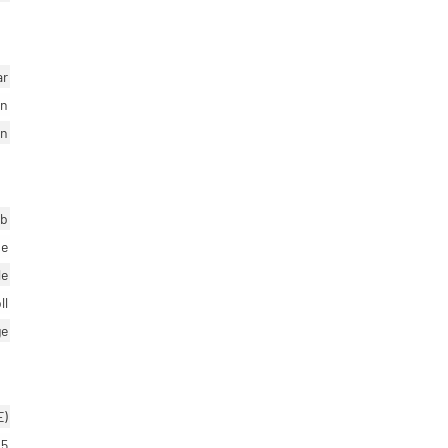
ar
en
en
eb
se
le
ll
ge
E)
5