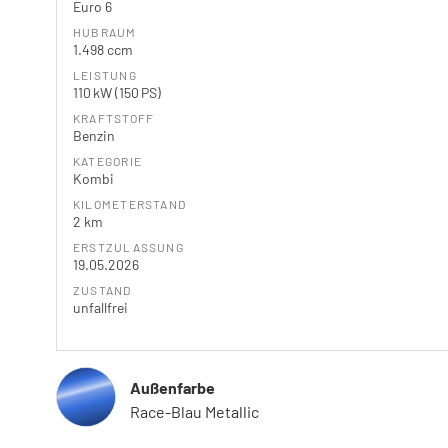
Euro 6
HUBRAUM
1.498 ccm
LEISTUNG
110 kW (150 PS)
KRAFTSTOFF
Benzin
KATEGORIE
Kombi
KILOMETERSTAND
2 km
ERSTZULASSUNG
19.05.2026
ZUSTAND
unfallfrei
Außenfarbe
Race-Blau Metallic