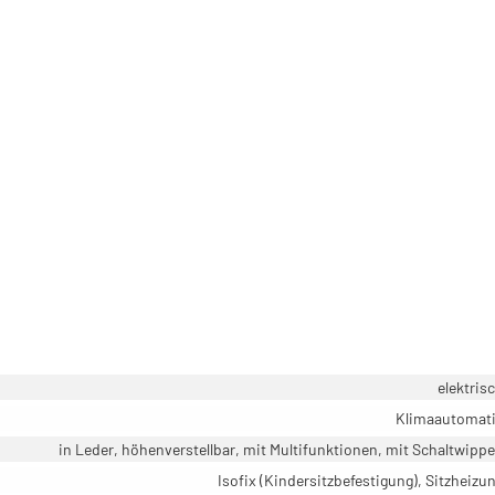
elektris
Klimaautomat
in Leder, höhenverstellbar, mit Multifunktionen, mit Schaltwipp
Isofix (Kindersitzbefestigung), Sitzheizu