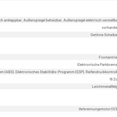
ch anklappbar, Außenspiegel beheizbar, Außenspiegel elektrisch verstellb
vorhand
Getönte Scheib
Frontantri
Elektronische Parkbrem
em (ABS), Elektronisches Stabilitäts-Programm (ESP), Reifendruckkontrol
16 Zo
Leichtmetallfel
Verbrennungsmotor (IC