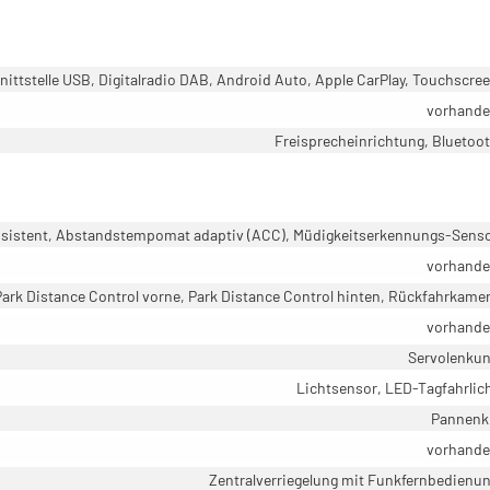
ittstelle USB, Digitalradio DAB, Android Auto, Apple CarPlay, Touchscre
vorhand
Freisprecheinrichtung, Bluetoo
ssistent, Abstandstempomat adaptiv (ACC), Müdigkeitserkennungs-Sens
vorhand
Park Distance Control vorne, Park Distance Control hinten, Rückfahrkame
vorhand
Servolenku
Lichtsensor, LED-Tagfahrlic
Pannenk
vorhand
Zentralverriegelung mit Funkfernbedienu