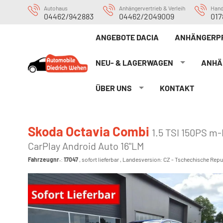
Autohaus
Anhängervertrieb & Verleih
Han
04462/942883
04462/2049009
017
ANGEBOTE DACIA
ANHÄNGERP
NEU- & LAGERWAGEN
ANHÄ
ÜBER UNS
KONTAKT
Skoda Octavia Combi
1.5 TSI 150PS m
CarPlay Android Auto 16"LM
Fahrzeugnr.
:
17047
,
sofort lieferbar
, Landesversion: CZ - Tschechische Repu