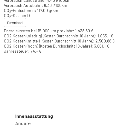
Verbrauch Landstraße:
4,40 l/100km
Verbrauch Autobahn:
6,30 l/100km
CO
-Emissionen:
117,00 g/km
2
CO
-Klasse:
D
2
Download
Energiekosten bei 15.000 km pro Jahr:
1.438,80 €
CO2 Kosten (niedrig)
:
1.053,- €
(Kosten Durchschnitt 10 Jahre)
CO2 Kosten (mittel)
:
2.500,88 €
(Kosten Durchschnitt 10 Jahre)
CO2 Kosten (hoch)
:
3.861,- €
(Kosten Durchschnitt 10 Jahre)
Jahressteuer:
74,- €
Innenausstattung
Andere