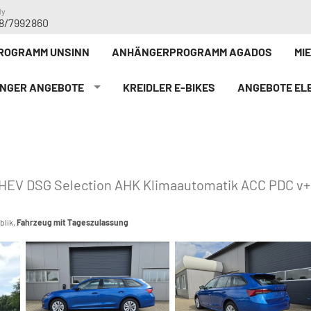
dy
8/7992860
ROGRAMM UNSINN
ANHÄNGERPROGRAMM AGADOS
MI
NGER ANGEBOTE
KREIDLER E-BIKE`S
ANGEBOTE ELE
-HEV DSG Selection AHK Klimaautomatik ACC PDC v
blik,
Fahrzeug mit Tageszulassung