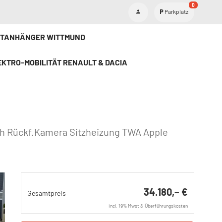
0
Parkplatz
ETANHÄNGER WITTMUND
KTRO-MOBILITÄT RENAULT & DACIA
+h Rückf.Kamera Sitzheizung TWA Apple
34.180,– €
Gesamtpreis
incl. 19% Mwst & Überführungskosten