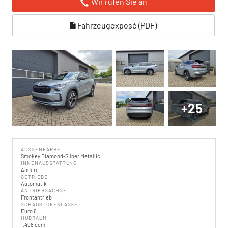
Wir rufen Sie an
Fahrzeugexposé (PDF)
+25
AUSSENFARBE
Smokey Diamond-Silber Metallic
INNENAUSSTATTUNG
Andere
GETRIEBE
Automatik
ANTRIEBSACHSE
Frontantrieb
SCHADSTOFFKLASSE
Euro 6
HUBRAUM
1.498 ccm