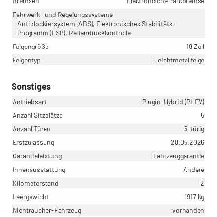
Bremsen
Elektronische Parkbremse
Fahrwerk- und Regelungssysteme
Antiblockiersystem (ABS), Elektronisches Stabilitäts-
Programm (ESP), Reifendruckkontrolle
Felgengröße
19 Zoll
Felgentyp
Leichtmetallfelge
Sonstiges
Antriebsart
Plugin-Hybrid (PHEV)
Anzahl Sitzplätze
5
Anzahl Türen
5-türig
Erstzulassung
28.05.2026
Garantieleistung
Fahrzeuggarantie
Innenausstattung
Andere
Kilometerstand
2
Leergewicht
1917 kg
Nichtraucher-Fahrzeug
vorhanden