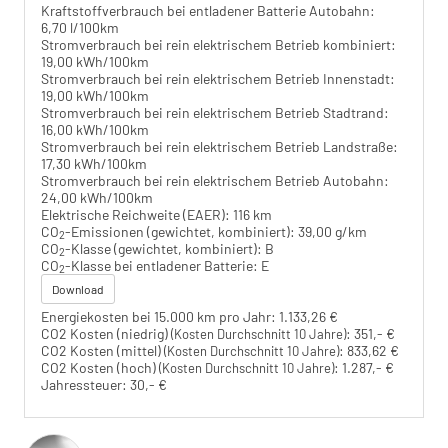
Kraftstoffverbrauch bei entladener Batterie Autobahn:
6,70 l/100km
Stromverbrauch bei rein elektrischem Betrieb kombiniert:
19,00 kWh/100km
Stromverbrauch bei rein elektrischem Betrieb Innenstadt:
19,00 kWh/100km
Stromverbrauch bei rein elektrischem Betrieb Stadtrand:
16,00 kWh/100km
Stromverbrauch bei rein elektrischem Betrieb Landstraße:
17,30 kWh/100km
Stromverbrauch bei rein elektrischem Betrieb Autobahn:
24,00 kWh/100km
Elektrische Reichweite (EAER):
116 km
CO
-Emissionen (gewichtet, kombiniert):
39,00 g/km
2
CO
-Klasse (gewichtet, kombiniert):
B
2
CO
-Klasse bei entladener Batterie:
E
2
Download
Energiekosten bei 15.000 km pro Jahr:
1.133,26 €
CO2 Kosten (niedrig)
:
351,- €
(Kosten Durchschnitt 10 Jahre)
CO2 Kosten (mittel)
:
833,62 €
(Kosten Durchschnitt 10 Jahre)
CO2 Kosten (hoch)
:
1.287,- €
(Kosten Durchschnitt 10 Jahre)
Jahressteuer:
30,- €