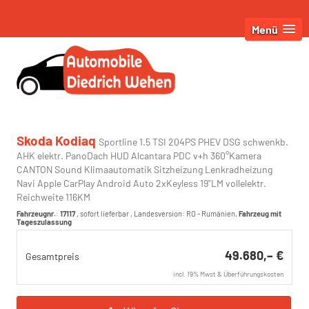
Menü
Skoda Kodiaq
Sportline 1.5 TSI 204PS PHEV DSG schwenkb.
AHK elektr. PanoDach HUD Alcantara PDC v+h 360°Kamera
CANTON Sound Klimaautomatik Sitzheizung Lenkradheizung
Navi Apple CarPlay Android Auto 2xKeyless 19"LM vollelektr.
Reichweite 116KM
Fahrzeugnr.
:
17117
,
sofort lieferbar
, Landesversion: RO - Rumänien,
Fahrzeug mit
Tageszulassung
49.680,– €
Gesamtpreis
incl. 19% Mwst & Überführungskosten