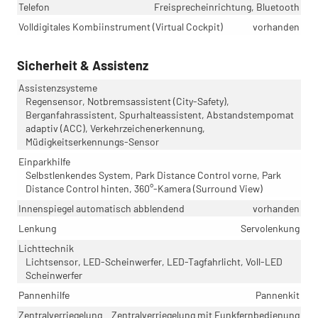
Telefon
Freisprecheinrichtung, Bluetooth
Volldigitales Kombiinstrument (Virtual Cockpit)
vorhanden
Sicherheit & Assistenz
Assistenzsysteme
Regensensor, Notbremsassistent (City-Safety),
Berganfahrassistent, Spurhalteassistent, Abstandstempomat
adaptiv (ACC), Verkehrzeichenerkennung,
Müdigkeitserkennungs-Sensor
Einparkhilfe
Selbstlenkendes System, Park Distance Control vorne, Park
Distance Control hinten, 360°-Kamera (Surround View)
Innenspiegel automatisch abblendend
vorhanden
Lenkung
Servolenkung
Lichttechnik
Lichtsensor, LED-Scheinwerfer, LED-Tagfahrlicht, Voll-LED
Scheinwerfer
Pannenhilfe
Pannenkit
Zentralverriegelung
Zentralverriegelung mit Funkfernbedienung