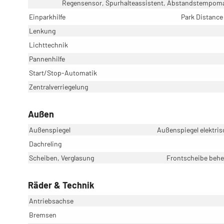
Regensensor, Spurhalteassistent, Abstandstempoma
Einparkhilfe
Park Distance
Lenkung
Lichttechnik
Pannenhilfe
Start/Stop-Automatik
Zentralverriegelung
Außen
Außenspiegel
Außenspiegel elektris
Dachreling
Scheiben, Verglasung
Frontscheibe behei
Räder & Technik
Antriebsachse
Bremsen