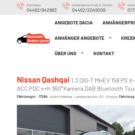
Autohaus
Anhängervertrieb & Verleih
Han
04462/942883
04462/2049009
017
ANGEBOTE DACIA
ANHÄNGERPRO
ANHÄNGER ANGEBOTE
KREID
ÜBER UNS
KONTAKT
Nissan Qashqai
1.3 DIG-T MHEV 158 PS X
ACC PDC v+h 360°Kamera DAB Bluetooth Touc
Fahrzeugnr.
:
17264
,
sofort lieferbar
, Landesversion: EU - Europa,
Fahrzeug