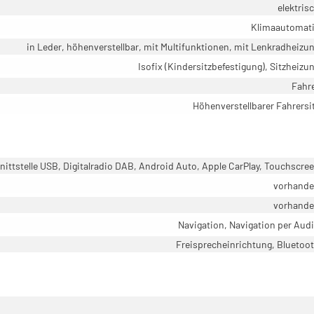
elektris
Klimaautomat
in Leder, höhenverstellbar, mit Multifunktionen, mit Lenkradheizu
Isofix (Kindersitzbefestigung), Sitzheizu
Fahr
Höhenverstellbarer Fahrersi
ittstelle USB, Digitalradio DAB, Android Auto, Apple CarPlay, Touchscre
vorhand
vorhand
Navigation, Navigation per Aud
Freisprecheinrichtung, Bluetoo