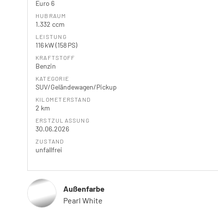
Euro 6
HUBRAUM
1.332 ccm
LEISTUNG
116 kW (158 PS)
KRAFTSTOFF
Benzin
KATEGORIE
SUV/Geländewagen/Pickup
KILOMETERSTAND
2 km
ERSTZULASSUNG
30.06.2026
ZUSTAND
unfallfrei
Außenfarbe
Pearl White