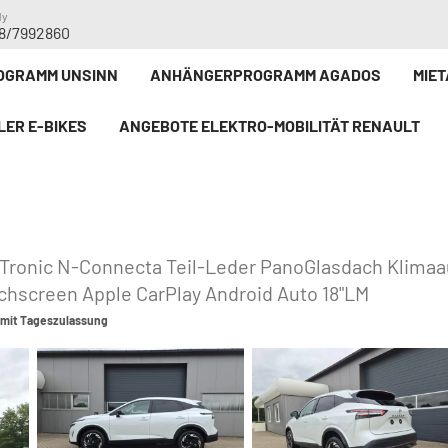
dy
8/7992860
GRAMM UNSINN
ANHÄNGERPROGRAMM AGADOS
MIE
LER E-BIKE`S
ANGEBOTE ELEKTRO-MOBILITÄT RENAULT
-Tronic N-Connecta Teil-Leder PanoGlasdach Klima
hscreen Apple CarPlay Android Auto 18"LM
 mit Tageszulassung