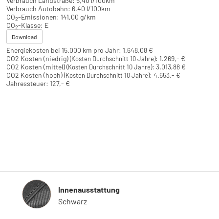
Verbrauch Landstraße:
5,40 l/100km
Verbrauch Autobahn:
6,40 l/100km
CO
-Emissionen:
141,00 g/km
2
CO
-Klasse:
E
2
Download
Energiekosten bei 15.000 km pro Jahr:
1.648,08 €
CO2 Kosten (niedrig)
:
1.269,- €
(Kosten Durchschnitt 10 Jahre)
CO2 Kosten (mittel)
:
3.013,88 €
(Kosten Durchschnitt 10 Jahre)
CO2 Kosten (hoch)
:
4.653,- €
(Kosten Durchschnitt 10 Jahre)
Jahressteuer:
127,- €
Innenausstattung
Innenausstattung
Schwarz