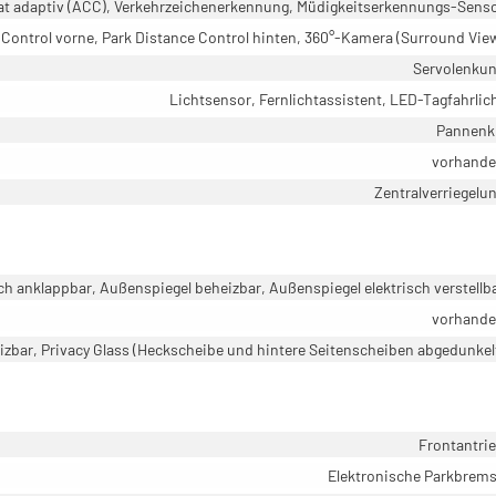
t adaptiv (ACC), Verkehrzeichenerkennung, Müdigkeitserkennungs-Sens
 Control vorne, Park Distance Control hinten, 360°-Kamera (Surround Vie
Servolenku
Lichtsensor, Fernlichtassistent, LED-Tagfahrlic
Pannenk
vorhand
Zentralverriegelu
ch anklappbar, Außenspiegel beheizbar, Außenspiegel elektrisch verstellb
vorhand
zbar, Privacy Glass (Heckscheibe und hintere Seitenscheiben abgedunkel
Frontantri
Elektronische Parkbrem