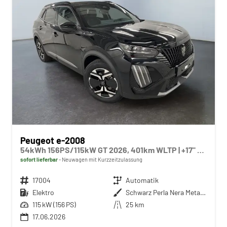
Peugeot e-2008
54kWh 156PS/115kW GT 2026, 401km WLTP | +17" ALU +360-Grad&RFK +Wärmepumpe +Adaptiver Tempomat +Apple CarPlay +SHZ +FULL-LED-Scheinwerfer +Getönte Scheiben
sofort lieferbar
Neuwagen mit Kurzzeitzulassung
Fahrzeugnr.
17004
Getriebe
Automatik
Kraftstoff
Elektro
Außenfarbe
Schwarz Perla Nera Metallic
Leistung
115 kW (156 PS)
Kilometerstand
25 km
17.06.2026