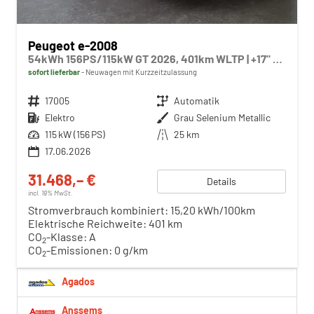
Peugeot e-2008
54kWh 156PS/115kW GT 2026, 401km WLTP | +17" ALU +360-Grad&RFK +Wärmepumpe +Adaptiver Tempomat +Apple CarPlay +SHZ +FULL-LED-Scheinwerfer +Getönte Scheiben
sofort lieferbar
Neuwagen mit Kurzzeitzulassung
Fahrzeugnr.
17005
Getriebe
Automatik
Kraftstoff
Elektro
Außenfarbe
Grau Selenium Metallic
Leistung
115 kW (156 PS)
Kilometerstand
25 km
17.06.2026
31.468,– €
Details
incl. 19% MwSt.
Stromverbrauch kombiniert:
15,20 kWh/100km
Elektrische Reichweite:
401 km
CO
-Klasse:
A
2
CO
-Emissionen:
0 g/km
2
Agados
Anssems