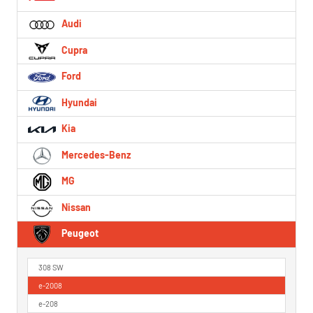
Audi
Cupra
Ford
Hyundai
Kia
Mercedes-Benz
MG
Nissan
Peugeot
308 SW
e-2008
e-208