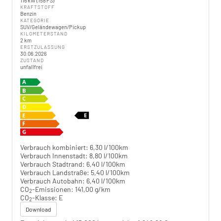
116 kW (158 PS)
KRAFTSTOFF
Benzin
KATEGORIE
SUV/Geländewagen/Pickup
KILOMETERSTAND
2 km
ERSTZULASSUNG
30.06.2026
ZUSTAND
unfallfrei
Verbrauch kombiniert:
6,30 l/100km
Verbrauch Innenstadt:
8,80 l/100km
Verbrauch Stadtrand:
6,40 l/100km
Verbrauch Landstraße:
5,40 l/100km
Verbrauch Autobahn:
6,40 l/100km
CO
-Emissionen:
141,00 g/km
2
CO
-Klasse:
E
2
Download