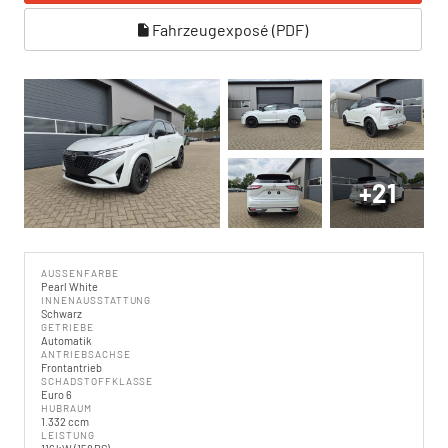
Fahrzeugexposé (PDF)
+21
AUSSENFARBE
Pearl White
INNENAUSSTATTUNG
Schwarz
GETRIEBE
Automatik
ANTRIEBSACHSE
Frontantrieb
SCHADSTOFFKLASSE
Euro 6
HUBRAUM
1.332 ccm
LEISTUNG