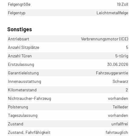
Felgengröße
19 Zoll
Felgentyp
Leichtmetallfelge
Sonstiges
Antriebsart
Verbrennungsmotor (ICE)
Anzahl Sitzplätze
5
Anzahl Türen
5-türig
Erstzulassung
30.06.2026
Garantieleistung
Fahrzeuggarantie
Innenausstattung
Schwarz
Kilometerstand
2
Nichtraucher-Fahrzeug
vorhanden
Polsterung
Teilleder
Tageszulassung
vorhanden
Zustand
unfallfrei
Zustand, Fahrfähigkeit
fahrtauglich