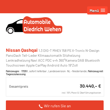
Menü
Nissan Qashqai
1.3 DIG-T MHEV 158 PS X-Tronic N-Design
PanoDach Teil-Leder Klimaautomatik Sitzheizung
Lenkradheizung Navi ACC PDC v+h 360°Kamera DAB Bluetooth
Touchscreen Apple CarPlay Android Auto 19"Zoll
Fahrzeugnr.
:
17251
,
sofort lieferbar
, Landesversion: NL - Niederlande,
Fahrzeug mit
Tageszulassung
30.440,– €
Gesamtpreis
incl. 19% Mwst & Überführungskosten
Wir rufen Sie an