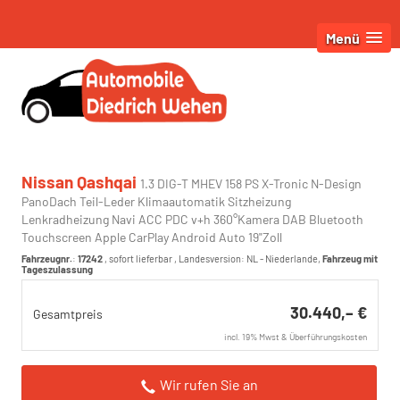
Menü
Nissan Qashqai
1.3 DIG-T MHEV 158 PS X-Tronic N-Design
PanoDach Teil-Leder Klimaautomatik Sitzheizung
Lenkradheizung Navi ACC PDC v+h 360°Kamera DAB Bluetooth
Touchscreen Apple CarPlay Android Auto 19"Zoll
Fahrzeugnr.
:
17242
,
sofort lieferbar
, Landesversion: NL - Niederlande,
Fahrzeug mit
Tageszulassung
30.440,– €
Gesamtpreis
incl. 19% Mwst & Überführungskosten
Wir rufen Sie an