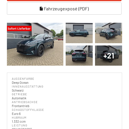
Fahrzeugexposé (PDF)
+21
AUSSENFARBE
Deep Ocean
INNENAUSSTATTUNG
Schwarz
GETRIEBE
Automatik
ANTRIEBSACHSE
Frontantrieb
SCHADSTOFFKLASSE
Euro 6
HUBRAUM
1.332 ccm
LEISTUNG