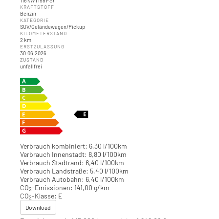
116 kW (158 PS)
KRAFTSTOFF
Benzin
KATEGORIE
SUV/Geländewagen/Pickup
KILOMETERSTAND
2 km
ERSTZULASSUNG
30.06.2026
ZUSTAND
unfallfrei
Verbrauch kombiniert:
6,30 l/100km
Verbrauch Innenstadt:
8,80 l/100km
Verbrauch Stadtrand:
6,40 l/100km
Verbrauch Landstraße:
5,40 l/100km
Verbrauch Autobahn:
6,40 l/100km
CO
-Emissionen:
141,00 g/km
2
CO
-Klasse:
E
2
Download