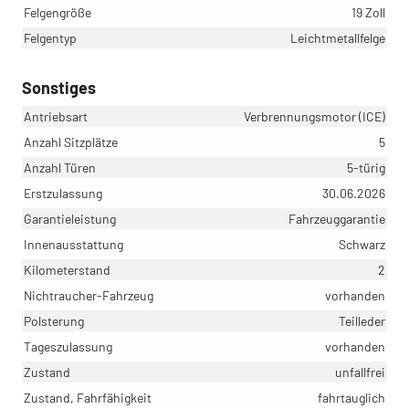
Felgengröße
19 Zoll
Felgentyp
Leichtmetallfelge
Sonstiges
Antriebsart
Verbrennungsmotor (ICE)
Anzahl Sitzplätze
5
Anzahl Türen
5-türig
Erstzulassung
30.06.2026
Garantieleistung
Fahrzeuggarantie
Innenausstattung
Schwarz
Kilometerstand
2
Nichtraucher-Fahrzeug
vorhanden
Polsterung
Teilleder
Tageszulassung
vorhanden
Zustand
unfallfrei
Zustand, Fahrfähigkeit
fahrtauglich