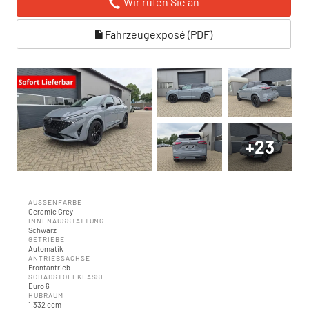
Wir rufen Sie an
Fahrzeugexposé (PDF)
+23
AUSSENFARBE
Ceramic Grey
INNENAUSSTATTUNG
Schwarz
GETRIEBE
Automatik
ANTRIEBSACHSE
Frontantrieb
SCHADSTOFFKLASSE
Euro 6
HUBRAUM
1.332 ccm