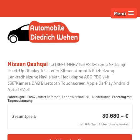
Menü
Nissan Qashqai
1.3 DIG-T MHEV 158 PS X-Tronic N-Design
Head-Up Display Teil-Leder Klimaautomatik Sitzheizung
Lenkradheizung Navi elektr. Heckklappe ACC PDC v+h
360°Kamera DAB Bluetooth Touchscreen Apple CarPlay Android
Auto 19"Zoll
Fahrzeugnr.
:
17237
,
sofort lieferbar
, Landesversion: NL - Niederlande,
Fahrzeug mit
Tageszulassung
30.680,– €
Gesamtpreis
incl. 19% Mwst & Überführungskosten