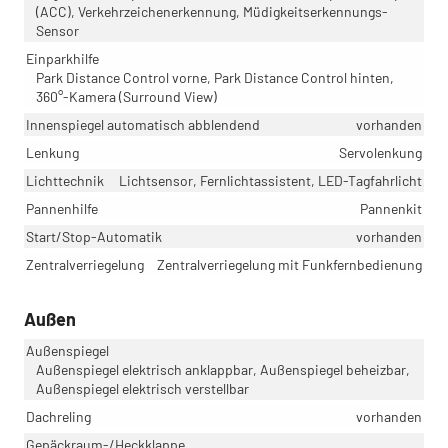
(ACC), Verkehrzeichenerkennung, Müdigkeitserkennungs-
Sensor
Einparkhilfe
Park Distance Control vorne, Park Distance Control hinten,
360°-Kamera (Surround View)
Innenspiegel automatisch abblendend
vorhanden
Lenkung
Servolenkung
Lichttechnik
Lichtsensor, Fernlichtassistent, LED-Tagfahrlicht
Pannenhilfe
Pannenkit
Start/Stop-Automatik
vorhanden
Zentralverriegelung
Zentralverriegelung mit Funkfernbedienung
Außen
Außenspiegel
Außenspiegel elektrisch anklappbar, Außenspiegel beheizbar,
Außenspiegel elektrisch verstellbar
Dachreling
vorhanden
Gepäckraum-/Heckklappe