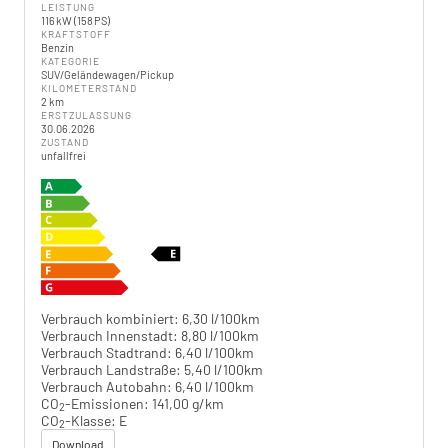
LEISTUNG
116 kW (158 PS)
KRAFTSTOFF
Benzin
KATEGORIE
SUV/Geländewagen/Pickup
KILOMETERSTAND
2 km
ERSTZULASSUNG
30.06.2026
ZUSTAND
unfallfrei
Verbrauch kombiniert:
6,30 l/100km
Verbrauch Innenstadt:
8,80 l/100km
Verbrauch Stadtrand:
6,40 l/100km
Verbrauch Landstraße:
5,40 l/100km
Verbrauch Autobahn:
6,40 l/100km
CO
-Emissionen:
141,00 g/km
2
CO
-Klasse:
E
2
Download