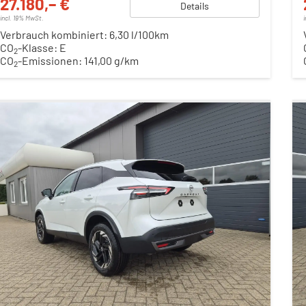
27.180,– €
Details
incl. 19% MwSt.
Verbrauch kombiniert:
6,30 l/100km
CO
-Klasse:
E
2
CO
-Emissionen:
141,00 g/km
2