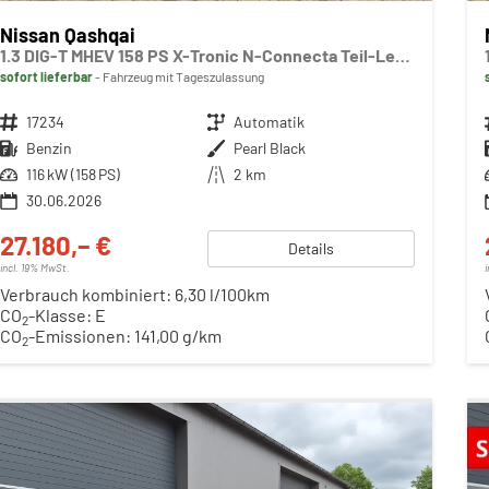
Nissan Qashqai
1.3 DIG-T MHEV 158 PS X-Tronic N-Connecta Teil-Leder PanoGlasdach Klimaautomatik Sitzheizung Lenkradheizung Navi ACC PDC v+h 360°Kamera DAB Bluetooth Touchscreen Apple CarPlay Android Auto 18"LM
sofort lieferbar
Fahrzeug mit Tageszulassung
Fahrzeugnr.
17234
Getriebe
Automatik
Kraftstoff
Benzin
Außenfarbe
Pearl Black
Leistung
116 kW (158 PS)
Kilometerstand
2 km
30.06.2026
27.180,– €
Details
incl. 19% MwSt.
Verbrauch kombiniert:
6,30 l/100km
CO
-Klasse:
E
2
CO
-Emissionen:
141,00 g/km
2