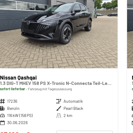
Nissan Qashqai
1.3 DIG-T MHEV 158 PS X-Tronic N-Connecta Teil-Leder PanoGlasdach Klimaautomatik Sitzheizung Lenkradheizung Navi ACC PDC v+h 360°Kamera DAB Bluetooth Touchscreen Apple CarPlay Android Auto 18"LM
sofort lieferbar
Fahrzeug mit Tageszulassung
Fahrzeugnr.
17236
Getriebe
Automatik
Kraftstoff
Benzin
Außenfarbe
Pearl Black
Leistung
116 kW (158 PS)
Kilometerstand
2 km
30.06.2026