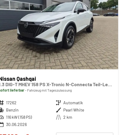
Nissan Qashqai
1.3 DIG-T MHEV 158 PS X-Tronic N-Connecta Teil-Leder PanoGlasdach Klimaautomatik Sitzheizung Lenkradheizung Navi ACC PDC v+h 360°Kamera DAB Bluetooth Touchscreen Apple CarPlay Android Auto 18"LM
sofort lieferbar
Fahrzeug mit Tageszulassung
Fahrzeugnr.
17262
Getriebe
Automatik
Kraftstoff
Benzin
Außenfarbe
Pearl White
Leistung
116 kW (158 PS)
Kilometerstand
2 km
30.06.2026