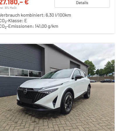
27.180,– €
Details
incl. 19% MwSt.
Verbrauch kombiniert:
6,30 l/100km
CO
-Klasse:
E
2
CO
-Emissionen:
141,00 g/km
2