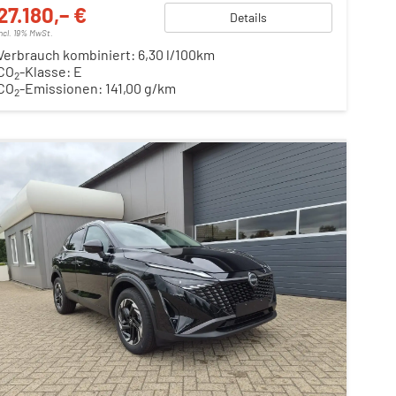
27.180,– €
Details
incl. 19% MwSt.
Verbrauch kombiniert:
6,30 l/100km
CO
-Klasse:
E
2
CO
-Emissionen:
141,00 g/km
2