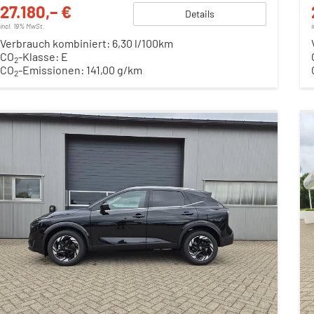
27.180,– €
Details
incl. 19% MwSt.
Verbrauch kombiniert:
6,30 l/100km
CO
-Klasse:
E
2
CO
-Emissionen:
141,00 g/km
2