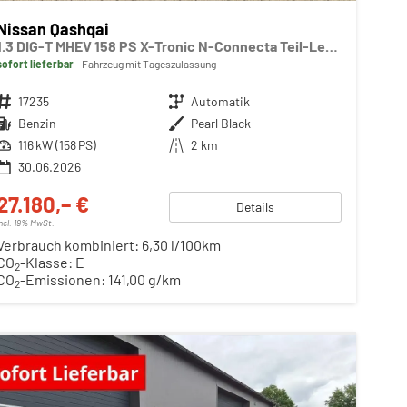
Nissan Qashqai
1.3 DIG-T MHEV 158 PS X-Tronic N-Connecta Teil-Leder PanoGlasdach Klimaautomatik Sitzheizung Lenkradheizung Navi ACC PDC v+h 360°Kamera DAB Bluetooth Touchscreen Apple CarPlay Android Auto 18"LM
sofort lieferbar
Fahrzeug mit Tageszulassung
Fahrzeugnr.
17235
Getriebe
Automatik
Kraftstoff
Benzin
Außenfarbe
Pearl Black
Leistung
116 kW (158 PS)
Kilometerstand
2 km
30.06.2026
27.180,– €
Details
incl. 19% MwSt.
Verbrauch kombiniert:
6,30 l/100km
CO
-Klasse:
E
2
CO
-Emissionen:
141,00 g/km
2