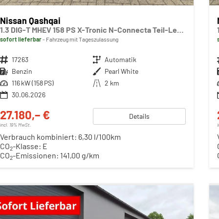
Nissan Qashqai
1.3 DIG-T MHEV 158 PS X-Tronic N-Connecta Teil-Leder PanoGlasdach Klimaautomatik Sitzheizung Lenkradheizung Navi ACC PDC v+h 360°Kamera DAB Bluetooth Touchscreen Apple CarPlay Android Auto 18"LM
sofort lieferbar
Fahrzeug mit Tageszulassung
Fahrzeugnr.
17263
Getriebe
Automatik
Kraftstoff
Benzin
Außenfarbe
Pearl White
Leistung
116 kW (158 PS)
Kilometerstand
2 km
30.06.2026
27.180,– €
Details
incl. 19% MwSt.
Verbrauch kombiniert:
6,30 l/100km
CO
-Klasse:
E
2
CO
-Emissionen:
141,00 g/km
2