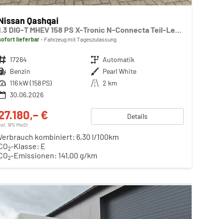
Nissan Qashqai
1.3 DIG-T MHEV 158 PS X-Tronic N-Connecta Teil-Leder PanoGlasdach Klimaautomatik Sitzheizung Lenkradheizung Navi ACC PDC v+h 360°Kamera DAB Bluetooth Touchscreen Apple CarPlay Android Auto 18"LM
sofort lieferbar
Fahrzeug mit Tageszulassung
Fahrzeugnr.
17264
Getriebe
Automatik
Kraftstoff
Benzin
Außenfarbe
Pearl White
Leistung
116 kW (158 PS)
Kilometerstand
2 km
30.06.2026
27.180,– €
Details
incl. 19% MwSt.
Verbrauch kombiniert:
6,30 l/100km
CO
-Klasse:
E
2
CO
-Emissionen:
141,00 g/km
2