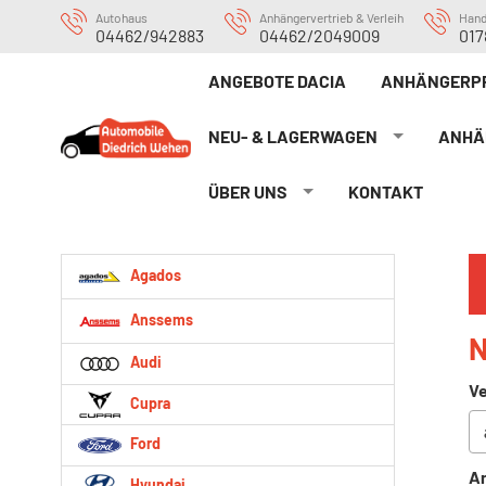
Autohaus
Anhängervertrieb & Verleih
Han
04462/942883
04462/2049009
017
ANGEBOTE DACIA
ANHÄNGERP
NEU- & LAGERWAGEN
ANHÄ
ÜBER UNS
KONTAKT
Agados
Anssems
N
Audi
Ve
Cupra
Ford
An
Hyundai