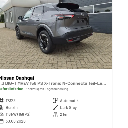
Nissan Qashqai
1.3 DIG-T MHEV 158 PS X-Tronic N-Connecta Teil-Leder PanoGlasdach Klimaautomatik Sitzheizung Lenkradheizung Navi ACC PDC v+h 360°Kamera DAB Bluetooth Touchscreen Apple CarPlay Android Auto 18"LM
sofort lieferbar
Fahrzeug mit Tageszulassung
Fahrzeugnr.
17323
Getriebe
Automatik
Kraftstoff
Benzin
Außenfarbe
Dark Grey
Leistung
116 kW (158 PS)
Kilometerstand
2 km
30.06.2026