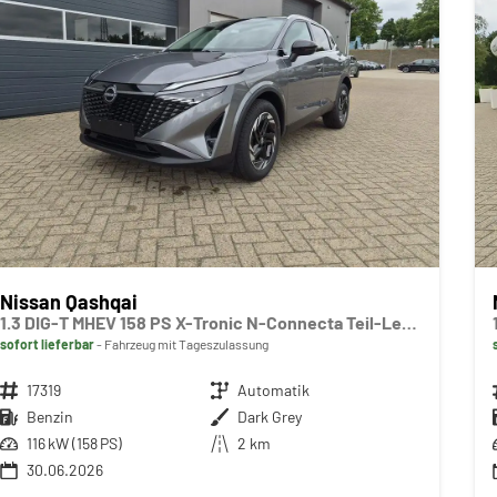
Nissan Qashqai
1.3 DIG-T MHEV 158 PS X-Tronic N-Connecta Teil-Leder PanoGlasdach Klimaautomatik Sitzheizung Lenkradheizung Navi ACC PDC v+h 360°Kamera DAB Bluetooth Touchscreen Apple CarPlay Android Auto 18"LM
sofort lieferbar
Fahrzeug mit Tageszulassung
Fahrzeugnr.
17319
Getriebe
Automatik
Kraftstoff
Benzin
Außenfarbe
Dark Grey
Leistung
116 kW (158 PS)
Kilometerstand
2 km
30.06.2026