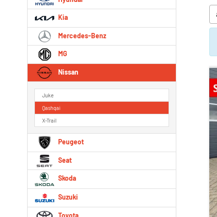
Kia
Mercedes-Benz
MG
Nissan
Juke
Qashqai
X-Trail
Peugeot
Seat
Skoda
Suzuki
Toyota