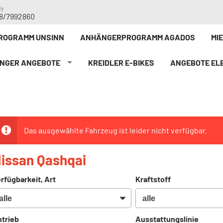
dy
8/7992860
ROGRAMM UNSINN
ANHÄNGERPROGRAMM AGADOS
MI
NGER ANGEBOTE
KREIDLER E-BIKE`S
ANGEBOTE ELE
Das ausgewählte Fahrzeug ist leider nicht verfügbar.
issan Qashqai
rfügbarkeit, Art
Kraftstoff
trieb
Ausstattungslinie