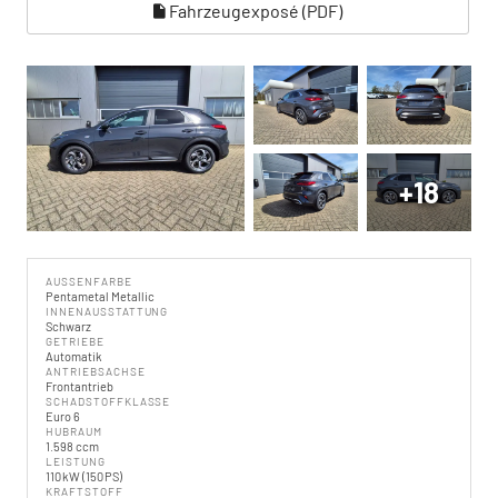
Fahrzeugexposé (PDF)
+18
AUSSENFARBE
Pentametal Metallic
INNENAUSSTATTUNG
Schwarz
GETRIEBE
Automatik
ANTRIEBSACHSE
Frontantrieb
SCHADSTOFFKLASSE
Euro 6
HUBRAUM
1.598 ccm
LEISTUNG
110 kW (150 PS)
KRAFTSTOFF