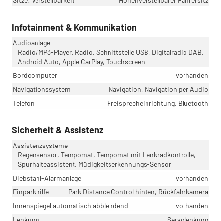
Sitze: Verstellbarkeit
Höhenverstellbarer Fahrersitz
Infotainment & Kommunikation
Audioanlage
Radio/MP3-Player, Radio, Schnittstelle USB, Digitalradio DAB,
Android Auto, Apple CarPlay, Touchscreen
Bordcomputer
vorhanden
Navigationssystem
Navigation, Navigation per Audio
Telefon
Freisprecheinrichtung, Bluetooth
Sicherheit & Assistenz
Assistenzsysteme
Regensensor, Tempomat, Tempomat mit Lenkradkontrolle,
Spurhalteassistent, Müdigkeitserkennungs-Sensor
Diebstahl-Alarmanlage
vorhanden
Einparkhilfe
Park Distance Control hinten, Rückfahrkamera
Innenspiegel automatisch abblendend
vorhanden
Lenkung
Servolenkung