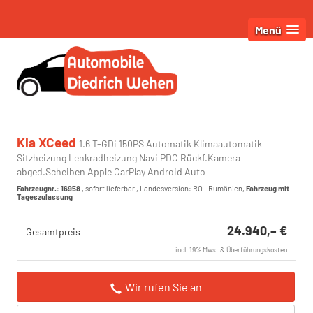
Menü
Kia XCeed
1.6 T-GDi 150PS Automatik Klimaautomatik
Sitzheizung Lenkradheizung Navi PDC Rückf.Kamera
abged.Scheiben Apple CarPlay Android Auto
Fahrzeugnr.
:
16958
,
sofort lieferbar
, Landesversion: RO - Rumänien,
Fahrzeug mit
Tageszulassung
24.940,– €
Gesamtpreis
incl. 19% Mwst & Überführungskosten
Wir rufen Sie an