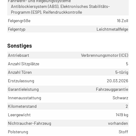
Fahrwerk- und Regelungssysteme
Antiblockiersystem (ABS), Elektronisches Stabilitäts-
Programm (ESP), Reifendruckkontrolle
Felgengröße
16 Zoll
Felgentyp
Leichtmetallfelge
Sonstiges
Antriebsart
Verbrennungsmotor (ICE)
Anzahl Sitzplätze
5
Anzahl Türen
5-türig
Erstzulassung
20.03.2026
Garantieleistung
Fahrzeuggarantie
Innenausstattung
Schwarz
Kilometerstand
2
Leergewicht
1419 kg
Nichtraucher-Fahrzeug
vorhanden
Polsterung
Stoff