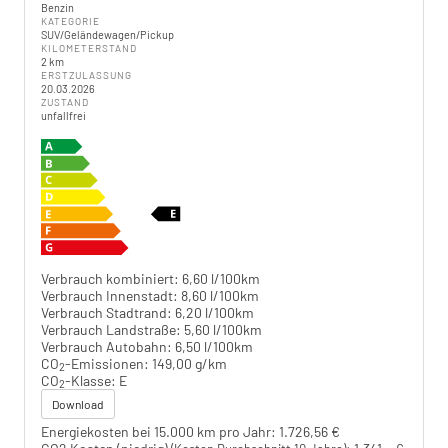
Benzin
KATEGORIE
SUV/Geländewagen/Pickup
KILOMETERSTAND
2 km
ERSTZULASSUNG
20.03.2026
ZUSTAND
unfallfrei
Verbrauch kombiniert:
6,60 l/100km
Verbrauch Innenstadt:
8,60 l/100km
Verbrauch Stadtrand:
6,20 l/100km
Verbrauch Landstraße:
5,60 l/100km
Verbrauch Autobahn:
6,50 l/100km
CO
-Emissionen:
149,00 g/km
2
CO
-Klasse:
E
2
Download
Energiekosten bei 15.000 km pro Jahr:
1.726,56 €