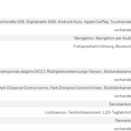
ittstelle USB, Digitalradio DAB, Android Auto, Apple CarPlay, Touchscre
vorhand
Navigation, Navigation per Aud
Freisprecheinrichtung, Bluetoo
dstempomat adaptiv (ACC), Müdigkeitserkennungs-Sensor, Abstandswarn
vorhand
Park Distance Control vorne, Park Distance Control hinten, Rückfahrkame
vorhand
Servolenku
Lichtsensor, Fernlichtassistent, LED-Tagfahrlic
Pannenk
vorhand