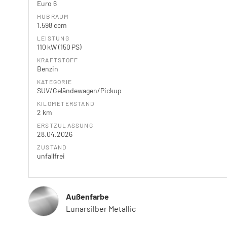
Euro 6
HUBRAUM
1.598 ccm
LEISTUNG
110 kW (150 PS)
KRAFTSTOFF
Benzin
KATEGORIE
SUV/Geländewagen/Pickup
KILOMETERSTAND
2 km
ERSTZULASSUNG
28.04.2026
ZUSTAND
unfallfrei
Außenfarbe
Lunarsilber Metallic