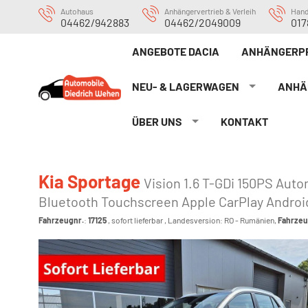
Autohaus
Anhängervertrieb & Verleih
Han
04462/942883
04462/2049009
017
ANGEBOTE DACIA
ANHÄNGERP
NEU- & LAGERWAGEN
ANHÄ
ÜBER UNS
KONTAKT
Kia Sportage
Vision 1.6 T-GDi 150PS Au
Bluetooth Touchscreen Apple CarPlay Androi
Fahrzeugnr.
:
17125
,
sofort lieferbar
, Landesversion: RO - Rumänien,
Fahrzeu