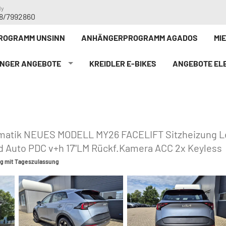
dy
8/7992860
ROGRAMM UNSINN
ANHÄNGERPROGRAMM AGADOS
MI
NGER ANGEBOTE
KREIDLER E-BIKE`S
ANGEBOTE ELE
tomatik NEUES MODELL MY26 FACELIFT Sitzheizung L
d Auto PDC v+h 17"LM Rückf.Kamera ACC 2x Keyless
g mit Tageszulassung