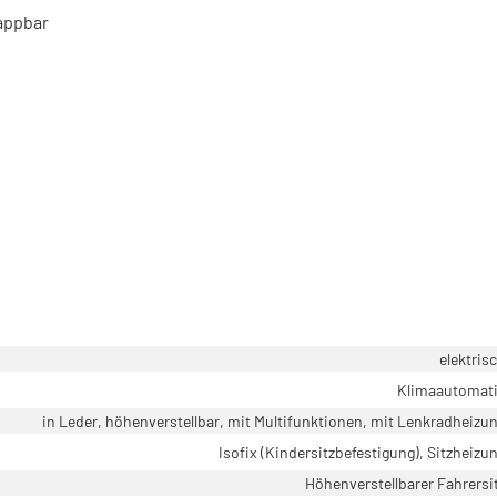
lappbar
elektris
Klimaautomat
in Leder, höhenverstellbar, mit Multifunktionen, mit Lenkradheizu
Isofix (Kindersitzbefestigung), Sitzheizu
Höhenverstellbarer Fahrersi