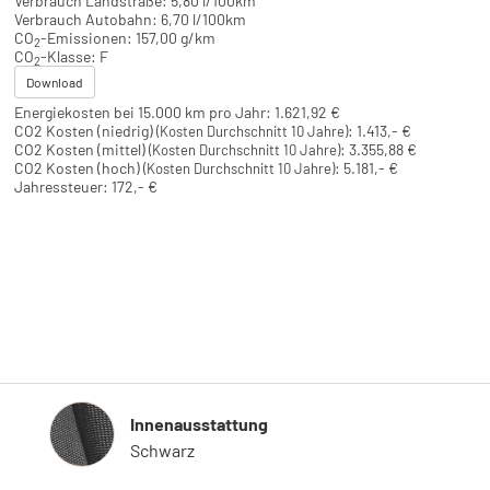
Verbrauch Landstraße:
5,80 l/100km
Verbrauch Autobahn:
6,70 l/100km
CO
-Emissionen:
157,00 g/km
2
CO
-Klasse:
F
2
Download
Energiekosten bei 15.000 km pro Jahr:
1.621,92 €
CO2 Kosten (niedrig)
:
1.413,- €
(Kosten Durchschnitt 10 Jahre)
CO2 Kosten (mittel)
:
3.355,88 €
(Kosten Durchschnitt 10 Jahre)
CO2 Kosten (hoch)
:
5.181,- €
(Kosten Durchschnitt 10 Jahre)
Jahressteuer:
172,- €
Innenausstattung
Innenausstattung
Schwarz