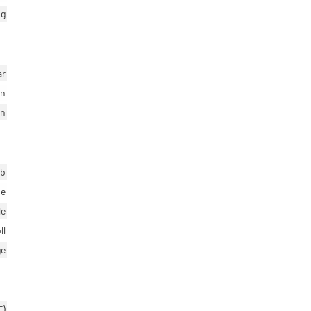
ng
ar
en
en
eb
se
le
ll
ge
E)