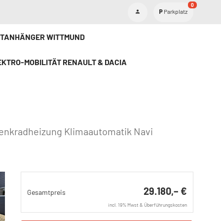
0
Parkplatz
ETANHÄNGER WITTMUND
KTRO-MOBILITÄT RENAULT & DACIA
enkradheizung Klimaautomatik Navi
29.180,– €
Gesamtpreis
incl. 19% Mwst & Überführungskosten