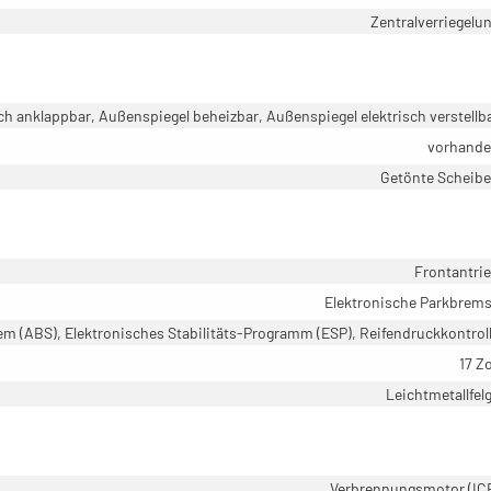
Zentralverriegelu
ch anklappbar, Außenspiegel beheizbar, Außenspiegel elektrisch verstellb
vorhand
Getönte Scheib
Frontantri
Elektronische Parkbrem
em (ABS), Elektronisches Stabilitäts-Programm (ESP), Reifendruckkontrol
17 Zo
Leichtmetallfel
Verbrennungsmotor (IC