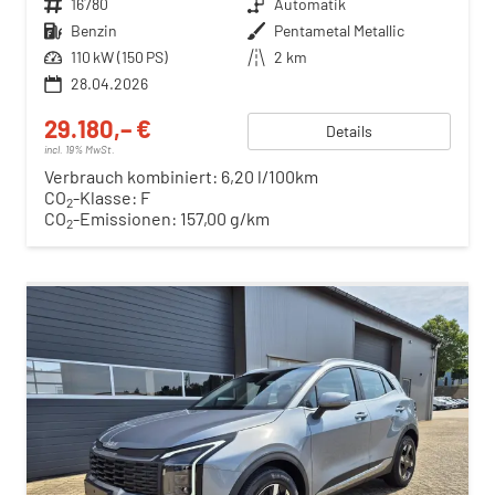
Fahrzeugnr.
16780
Getriebe
Automatik
Kraftstoff
Benzin
Außenfarbe
Pentametal Metallic
Leistung
110 kW (150 PS)
Kilometerstand
2 km
28.04.2026
29.180,– €
Details
incl. 19% MwSt.
Verbrauch kombiniert:
6,20 l/100km
CO
-Klasse:
F
2
CO
-Emissionen:
157,00 g/km
2