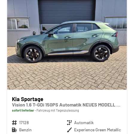
Kia Sportage
Vision 1.6 T-GDi 150PS Automatik NEUES MODELL MY26 FACELIFT Sitzheizung Lenkradheizung Klimaautomatik Navi Bluetooth Touchscreen Apple CarPlay Android Auto PDC v+h 17"LM Rückf.Kamera ACC 2x Keyless
sofort lieferbar
Fahrzeug mit Tageszulassung
Fahrzeugnr.
17128
Getriebe
Automatik
Kraftstoff
Benzin
Außenfarbe
Experience Green Metallic