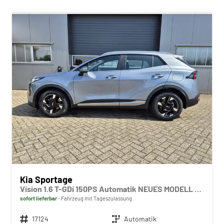
Kia Sportage
Vision 1.6 T-GDi 150PS Automatik NEUES MODELL MY26 FACELIFT Sitzheizung Lenkradheizung Klimaautomatik Navi Bluetooth Touchscreen Apple CarPlay Android Auto PDC v+h 17"LM Rückf.Kamera ACC 2x Keyless
sofort lieferbar
Fahrzeug mit Tageszulassung
Fahrzeugnr.
17124
Getriebe
Automatik