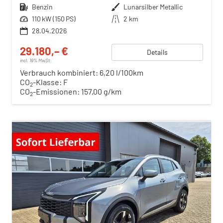
Kraftstoff
Benzin
Außenfarbe
Lunarsilber Metallic
Leistung
110 kW (150 PS)
Kilometerstand
2 km
28.04.2026
29.180,– €
Details
incl. 19% MwSt.
Verbrauch kombiniert:
6,20 l/100km
CO
-Klasse:
F
2
CO
-Emissionen:
157,00 g/km
2