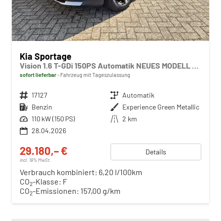
Kia Sportage
Vision 1.6 T-GDi 150PS Automatik NEUES MODELL MY26 FACELIFT Sitzheizung Lenkradheizung Klimaautomatik Navi Bluetooth Touchscreen Apple CarPlay Android Auto PDC v+h 17"LM Rückf.Kamera ACC 2x Keyless
sofort lieferbar
Fahrzeug mit Tageszulassung
Fahrzeugnr.
17127
Getriebe
Automatik
Kraftstoff
Benzin
Außenfarbe
Experience Green Metallic
Leistung
110 kW (150 PS)
Kilometerstand
2 km
28.04.2026
29.180,– €
Details
incl. 19% MwSt.
Verbrauch kombiniert:
6,20 l/100km
CO
-Klasse:
F
2
CO
-Emissionen:
157,00 g/km
2