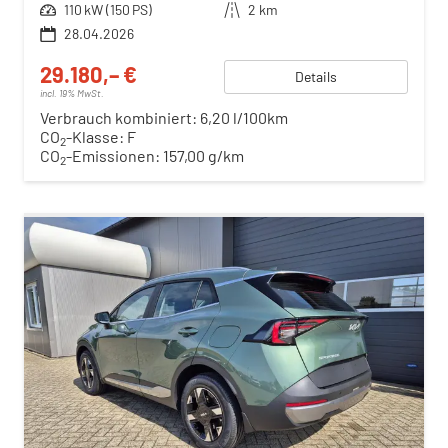
Leistung
110 kW (150 PS)
Kilometerstand
2 km
28.04.2026
29.180,– €
Details
incl. 19% MwSt.
Verbrauch kombiniert:
6,20 l/100km
CO
-Klasse:
F
2
CO
-Emissionen:
157,00 g/km
2