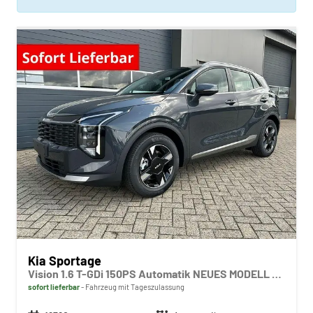
Kia Sportage
Vision 1.6 T-GDi 150PS Automatik NEUES MODELL MY26 FACELIFT Sitzheizung Lenkradheizung Klimaautomatik Navi Bluetooth Touchscreen Apple CarPlay Android Auto PDC v+h 17"LM Rückf.Kamera ACC 2x Keyless
sofort lieferbar
Fahrzeug mit Tageszulassung