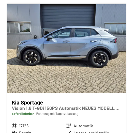
Kia Sportage
Vision 1.6 T-GDi 150PS Automatik NEUES MODELL MY26 FACELIFT Sitzheizung Lenkradheizung Klimaautomatik Navi Bluetooth Touchscreen Apple CarPlay Android Auto PDC v+h 17"LM Rückf.Kamera ACC 2x Keyless
sofort lieferbar
Fahrzeug mit Tageszulassung
Fahrzeugnr.
17126
Getriebe
Automatik
Kraftstoff
Benzin
Außenfarbe
Lunarsilber Metallic