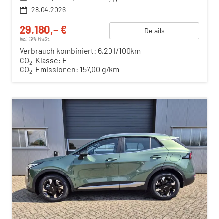
28.04.2026
29.180,– €
Details
incl. 19% MwSt.
Verbrauch kombiniert:
6,20 l/100km
CO
-Klasse:
F
2
CO
-Emissionen:
157,00 g/km
2