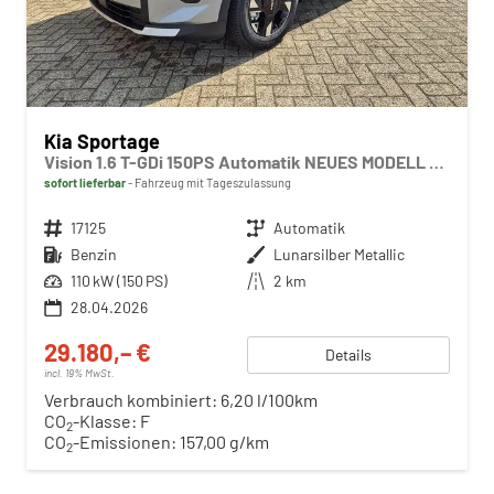
Kia Sportage
Vision 1.6 T-GDi 150PS Automatik NEUES MODELL MY26 FACELIFT Sitzheizung Lenkradheizung Klimaautomatik Navi Bluetooth Touchscreen Apple CarPlay Android Auto PDC v+h 17"LM Rückf.Kamera ACC 2x Keyless
sofort lieferbar
Fahrzeug mit Tageszulassung
Fahrzeugnr.
17125
Getriebe
Automatik
Kraftstoff
Benzin
Außenfarbe
Lunarsilber Metallic
Leistung
110 kW (150 PS)
Kilometerstand
2 km
28.04.2026
29.180,– €
Details
incl. 19% MwSt.
Verbrauch kombiniert:
6,20 l/100km
CO
-Klasse:
F
2
CO
-Emissionen:
157,00 g/km
2