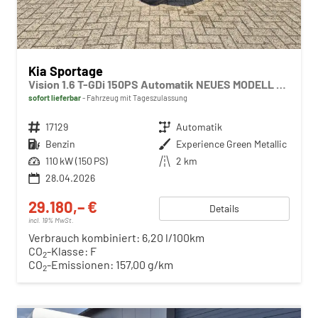
Kia Sportage
Vision 1.6 T-GDi 150PS Automatik NEUES MODELL MY26 FACELIFT Sitzheizung Lenkradheizung Klimaautomatik Navi Bluetooth Touchscreen Apple CarPlay Android Auto PDC v+h 17"LM Rückf.Kamera ACC 2x Keyless
sofort lieferbar
Fahrzeug mit Tageszulassung
Fahrzeugnr.
17129
Getriebe
Automatik
Kraftstoff
Benzin
Außenfarbe
Experience Green Metallic
Leistung
110 kW (150 PS)
Kilometerstand
2 km
28.04.2026
29.180,– €
Details
incl. 19% MwSt.
Verbrauch kombiniert:
6,20 l/100km
CO
-Klasse:
F
2
CO
-Emissionen:
157,00 g/km
2