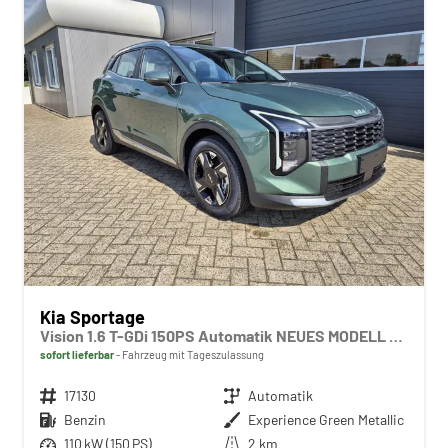
Kia Sportage
Vision 1.6 T-GDi 150PS Automatik NEUES MODELL MY26 FACELIFT Sitzheizung Lenkradheizung Klimaautomatik Navi Bluetooth Touchscreen Apple CarPlay Android Auto PDC v+h 17"LM Rückf.Kamera ACC 2x Keyless
sofort lieferbar
Fahrzeug mit Tageszulassung
Fahrzeugnr.
17130
Getriebe
Automatik
Kraftstoff
Benzin
Außenfarbe
Experience Green Metallic
Leistung
110 kW (150 PS)
Kilometerstand
2 km