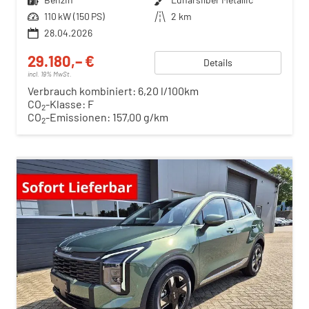
Leistung
110 kW (150 PS)
Kilometerstand
2 km
28.04.2026
29.180,– €
Details
incl. 19% MwSt.
Verbrauch kombiniert:
6,20 l/100km
CO
-Klasse:
F
2
CO
-Emissionen:
157,00 g/km
2