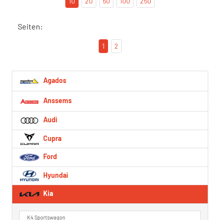
10
20
50
100
250
Seiten:
1
2
Agados
Anssems
Audi
Cupra
Ford
Hyundai
Kia
K4 Sportswagon