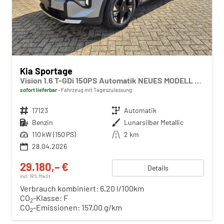
Kia Sportage
Vision 1.6 T-GDi 150PS Automatik NEUES MODELL MY26 FACELIFT Sitzheizung Lenkradheizung Klimaautomatik Navi Bluetooth Touchscreen Apple CarPlay Android Auto PDC v+h 17"LM Rückf.Kamera ACC 2x Keyless
sofort lieferbar
Fahrzeug mit Tageszulassung
Fahrzeugnr.
17123
Getriebe
Automatik
Kraftstoff
Benzin
Außenfarbe
Lunarsilber Metallic
Leistung
110 kW (150 PS)
Kilometerstand
2 km
28.04.2026
29.180,– €
Details
incl. 19% MwSt.
Verbrauch kombiniert:
6,20 l/100km
CO
-Klasse:
F
2
CO
-Emissionen:
157,00 g/km
2