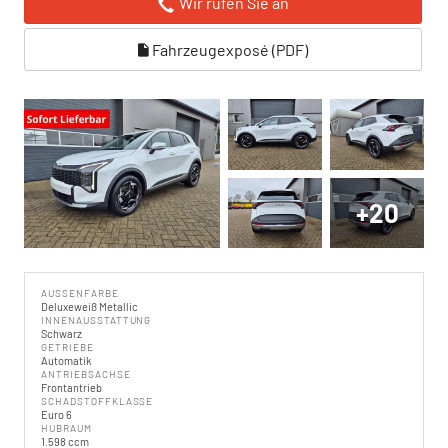
Wir rufen Sie an
Fahrzeugexposé (PDF)
+20
AUSSENFARBE
Deluxeweiß Metallic
INNENAUSSTATTUNG
Schwarz
GETRIEBE
Automatik
ANTRIEBSACHSE
Frontantrieb
SCHADSTOFFKLASSE
Euro 6
HUBRAUM
1.598 ccm