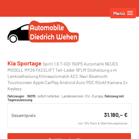
Menü
Kia Sportage
Spirit 1.6 T-GDI 150PS Automatik NEUES
MODELL MY26 FACELIFT Teil-Leder 18"LM Sitzheizung v+h
Lenkradheizung Klimaautomatik ACC Navi Bluetooth
Touchscreen Apple CarPlay Android Auto PDC Rückf.Kamera 2x
Keyless
Fahrzeugnr.
:
16070
,
sofort lieferbar
, Landesversion: EU - Europa,
Fahrzeug mit
Tageszulassung
31.180,– €
Gesamtpreis
incl. 19% Mwst & Überführungskosten