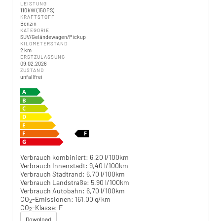
LEISTUNG
110 kW (150 PS)
KRAFTSTOFF
Benzin
KATEGORIE
SUV/Geländewagen/Pickup
KILOMETERSTAND
2 km
ERSTZULASSUNG
09.02.2026
ZUSTAND
unfallfrei
Verbrauch kombiniert:
6,20 l/100km
Verbrauch Innenstadt:
9,40 l/100km
Verbrauch Stadtrand:
6,70 l/100km
Verbrauch Landstraße:
5,90 l/100km
Verbrauch Autobahn:
6,70 l/100km
CO
-Emissionen:
161,00 g/km
2
CO
-Klasse:
F
2
Download