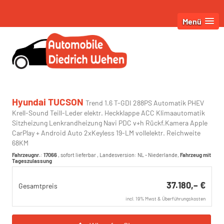
Menü
Hyundai TUCSON
Trend 1.6 T-GDI 288PS Automatik PHEV
Krell-Sound Teill-Leder elektr. Heckklappe ACC Klimaautomatik
Sitzheizung Lenkrandheizung Navi PDC v+h Rückf.Kamera Apple
CarPlay + Android Auto 2xKeyless 19-LM vollelektr. Reichweite
68KM
Fahrzeugnr.
:
17066
,
sofort lieferbar
, Landesversion: NL - Niederlande,
Fahrzeug mit
Tageszulassung
37.180,– €
Gesamtpreis
incl. 19% Mwst & Überführungskosten