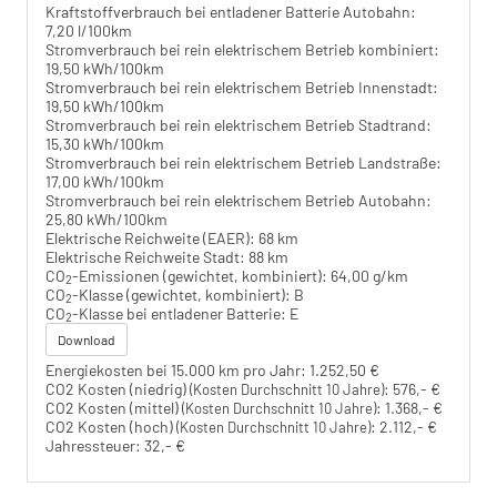
Kraftstoffverbrauch bei entladener Batterie Autobahn:
7,20 l/100km
Stromverbrauch bei rein elektrischem Betrieb kombiniert:
19,50 kWh/100km
Stromverbrauch bei rein elektrischem Betrieb Innenstadt:
19,50 kWh/100km
Stromverbrauch bei rein elektrischem Betrieb Stadtrand:
15,30 kWh/100km
Stromverbrauch bei rein elektrischem Betrieb Landstraße:
17,00 kWh/100km
Stromverbrauch bei rein elektrischem Betrieb Autobahn:
25,80 kWh/100km
Elektrische Reichweite (EAER):
68 km
Elektrische Reichweite Stadt:
88 km
CO
-Emissionen (gewichtet, kombiniert):
64,00 g/km
2
CO
-Klasse (gewichtet, kombiniert):
B
2
CO
-Klasse bei entladener Batterie:
E
2
Download
Energiekosten bei 15.000 km pro Jahr:
1.252,50 €
CO2 Kosten (niedrig)
:
576,- €
(Kosten Durchschnitt 10 Jahre)
CO2 Kosten (mittel)
:
1.368,- €
(Kosten Durchschnitt 10 Jahre)
CO2 Kosten (hoch)
:
2.112,- €
(Kosten Durchschnitt 10 Jahre)
Jahressteuer:
32,- €