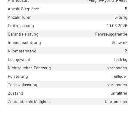
Antriebsart
Plugin-Hybrid (PHEV)
Anzahl Sitzplätze
5
Anzahl Türen
5-türig
Erstzulassung
10.06.2026
Garantieleistung
Fahrzeuggarantie
Innenausstattung
Schwarz
Kilometerstand
2
Leergewicht
1825 kg
Nichtraucher-Fahrzeug
vorhanden
Polsterung
Teilleder
Tageszulassung
vorhanden
Zustand
unfallfrei
Zustand, Fahrfähigkeit
fahrtauglich