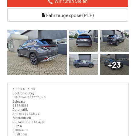
Wir rufen Sie an
Fahrzeugexposé (PDF)
+23
AUSSENFARBE
Ecotronic Grey
INNENAUSSTATTUNG
Schwarz
GETRIEBE
Automatik
ANTRIEBSACHSE
Frontantrieb
SCHADSTOFFKLASSE
Euro 6
HUBRAUM
1.598 ccm