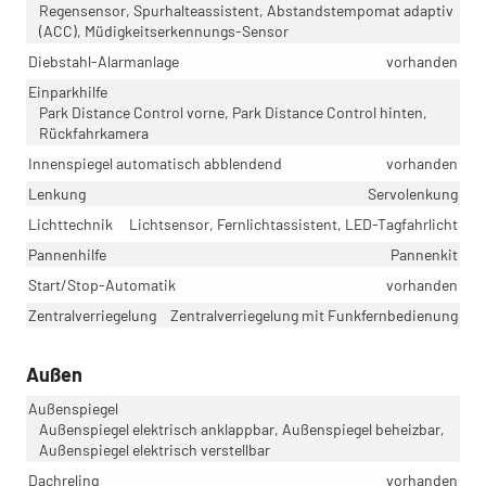
Regensensor, Spurhalteassistent, Abstandstempomat adaptiv
(ACC), Müdigkeitserkennungs-Sensor
Diebstahl-Alarmanlage
vorhanden
Einparkhilfe
Park Distance Control vorne, Park Distance Control hinten,
Rückfahrkamera
Innenspiegel automatisch abblendend
vorhanden
Lenkung
Servolenkung
Lichttechnik
Lichtsensor, Fernlichtassistent, LED-Tagfahrlicht
Pannenhilfe
Pannenkit
Start/Stop-Automatik
vorhanden
Zentralverriegelung
Zentralverriegelung mit Funkfernbedienung
Außen
Außenspiegel
Außenspiegel elektrisch anklappbar, Außenspiegel beheizbar,
Außenspiegel elektrisch verstellbar
Dachreling
vorhanden