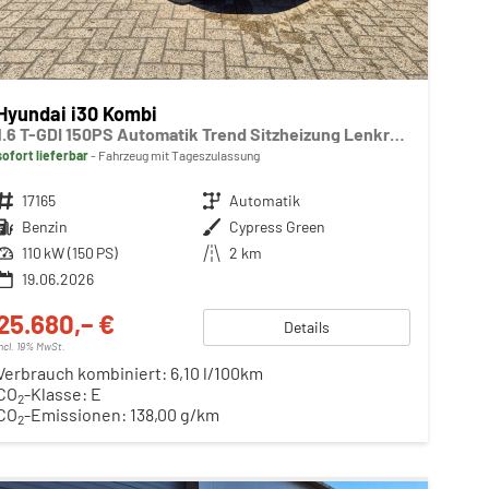
Hyundai i30 Kombi
1.6 T-GDI 150PS Automatik Trend Sitzheizung Lenkradheizung Klimaautomatik PDC v+h Rückf.Kamera Navi Apple CarPlay + Android Auto 16"LM
sofort lieferbar
Fahrzeug mit Tageszulassung
Fahrzeugnr.
17165
Getriebe
Automatik
Kraftstoff
Benzin
Außenfarbe
Cypress Green
Leistung
110 kW (150 PS)
Kilometerstand
2 km
19.06.2026
25.680,– €
Details
incl. 19% MwSt.
Verbrauch kombiniert:
6,10 l/100km
CO
-Klasse:
E
2
CO
-Emissionen:
138,00 g/km
2