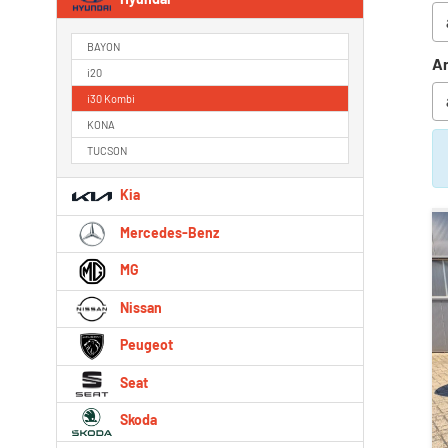
BAYON
An
i20
i30 Kombi
KONA
TUCSON
Kia
Mercedes-Benz
MG
Nissan
Peugeot
Seat
Skoda