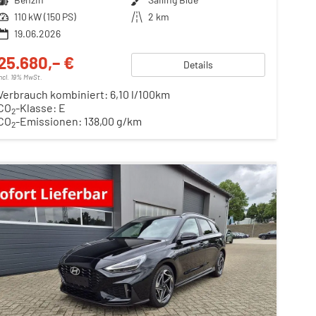
Leistung
110 kW (150 PS)
Kilometerstand
2 km
19.06.2026
25.680,– €
Details
incl. 19% MwSt.
Verbrauch kombiniert:
6,10 l/100km
CO
-Klasse:
E
2
CO
-Emissionen:
138,00 g/km
2