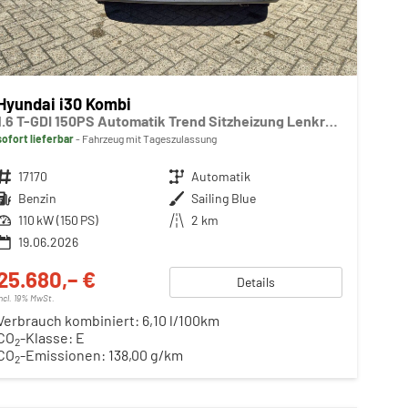
Hyundai i30 Kombi
1.6 T-GDI 150PS Automatik Trend Sitzheizung Lenkradheizung Klimaautomatik PDC v+h Rückf.Kamera Navi Apple CarPlay + Android Auto 16"LM
sofort lieferbar
Fahrzeug mit Tageszulassung
Fahrzeugnr.
17170
Getriebe
Automatik
Kraftstoff
Benzin
Außenfarbe
Sailing Blue
Leistung
110 kW (150 PS)
Kilometerstand
2 km
19.06.2026
25.680,– €
Details
incl. 19% MwSt.
Verbrauch kombiniert:
6,10 l/100km
CO
-Klasse:
E
2
CO
-Emissionen:
138,00 g/km
2