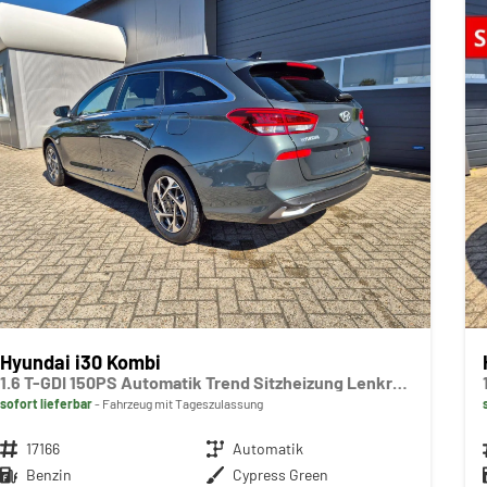
Hyundai i30 Kombi
1.6 T-GDI 150PS Automatik Trend Sitzheizung Lenkradheizung Klimaautomatik PDC v+h Rückf.Kamera Navi Apple CarPlay + Android Auto 16"LM
sofort lieferbar
Fahrzeug mit Tageszulassung
Fahrzeugnr.
17166
Getriebe
Automatik
Kraftstoff
Benzin
Außenfarbe
Cypress Green