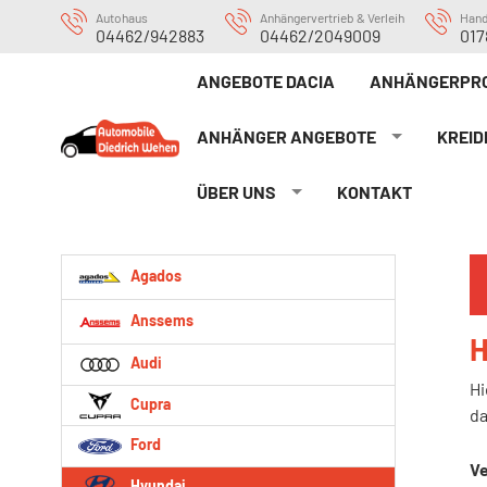
Autohaus
Anhängervertrieb & Verleih
Han
04462/942883
04462/2049009
017
ANGEBOTE DACIA
ANHÄNGERPRO
ANHÄNGER ANGEBOTE
KREID
ÜBER UNS
KONTAKT
Agados
Anssems
H
Audi
Hi
Cupra
da
Ford
Ve
Hyundai