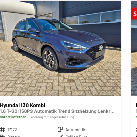
Hyundai i30 Kombi
1.6 T-GDI 150PS Automatik Trend Sitzheizung Lenkradheizung Klimaautomatik PDC v+h Rückf.Kamera Navi Apple CarPlay + Android Auto 16"LM
sofort lieferbar
Fahrzeug mit Tageszulassung
Fahrzeugnr.
17172
Getriebe
Automatik
Kraftstoff
Benzin
Außenfarbe
Sailing Blue