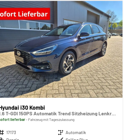
Hyundai i30 Kombi
1.6 T-GDI 150PS Automatik Trend Sitzheizung Lenkradheizung Klimaautomatik PDC v+h Rückf.Kamera Navi Apple CarPlay + Android Auto 16"LM
sofort lieferbar
Fahrzeug mit Tageszulassung
Fahrzeugnr.
17173
Getriebe
Automatik
Kraftstoff
Benzin
Außenfarbe
Sailing Blue