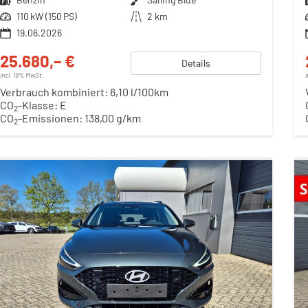
Leistung
110 kW (150 PS)
Kilometerstand
2 km
19.06.2026
25.680,– €
Details
incl. 19% MwSt.
Verbrauch kombiniert:
6,10 l/100km
CO
-Klasse:
E
2
CO
-Emissionen:
138,00 g/km
2