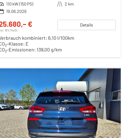
Leistung
110 kW (150 PS)
Kilometerstand
2 km
19.06.2026
25.680,– €
Details
incl. 19% MwSt.
Verbrauch kombiniert:
6,10 l/100km
CO
-Klasse:
E
2
CO
-Emissionen:
138,00 g/km
2