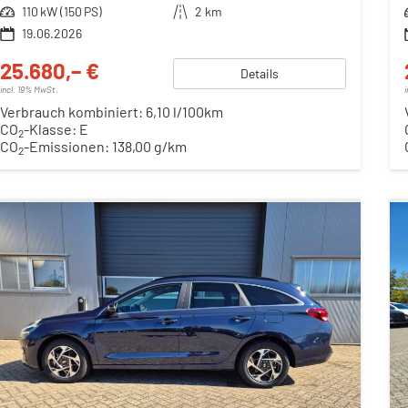
Leistung
110 kW (150 PS)
Kilometerstand
2 km
19.06.2026
25.680,– €
Details
incl. 19% MwSt.
Verbrauch kombiniert:
6,10 l/100km
CO
-Klasse:
E
2
CO
-Emissionen:
138,00 g/km
2