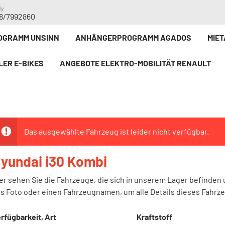
dy
8/7992860
GRAMM UNSINN
ANHÄNGERPROGRAMM AGADOS
MIE
LER E-BIKE`S
ANGEBOTE ELEKTRO-MOBILITÄT RENAULT
Das ausgewählte Fahrzeug ist leider nicht verfügbar.
yundai i30 Kombi
er sehen Sie die Fahrzeuge, die sich in unserem Lager befinden 
s Foto oder einen Fahrzeugnamen, um alle Details dieses Fahrz
rfügbarkeit, Art
Kraftstoff