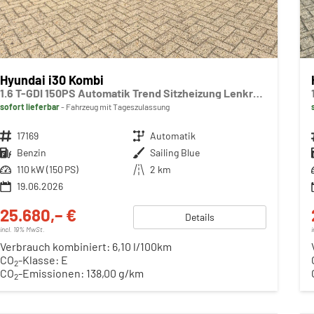
Hyundai i30 Kombi
1.6 T-GDI 150PS Automatik Trend Sitzheizung Lenkradheizung Klimaautomatik PDC v+h Rückf.Kamera Navi Apple CarPlay + Android Auto 16"LM
sofort lieferbar
Fahrzeug mit Tageszulassung
Fahrzeugnr.
17169
Getriebe
Automatik
Kraftstoff
Benzin
Außenfarbe
Sailing Blue
Leistung
110 kW (150 PS)
Kilometerstand
2 km
19.06.2026
25.680,– €
Details
incl. 19% MwSt.
Verbrauch kombiniert:
6,10 l/100km
CO
-Klasse:
E
2
CO
-Emissionen:
138,00 g/km
2