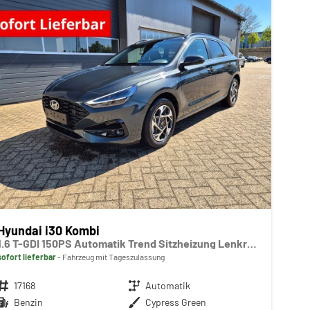
Hyundai i30 Kombi
1.6 T-GDI 150PS Automatik Trend Sitzheizung Lenkradheizung Klimaautomatik PDC v+h Rückf.Kamera Navi Apple CarPlay + Android Auto 16"LM
sofort lieferbar
Fahrzeug mit Tageszulassung
Fahrzeugnr.
17168
Getriebe
Automatik
Kraftstoff
Benzin
Außenfarbe
Cypress Green