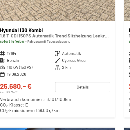
Hyundai i30 Kombi
1.6 T-GDI 150PS Automatik Trend Sitzheizung Lenkradheizung Klimaautomatik PDC v+h Rückf.Kamera Navi Apple CarPlay + Android Auto 16"LM
sofort lieferbar
Fahrzeug mit Tageszulassung
Fahrzeugnr.
17164
Getriebe
Automatik
Kraftstoff
Benzin
Außenfarbe
Cypress Green
Leistung
110 kW (150 PS)
Kilometerstand
2 km
19.06.2026
25.680,– €
Details
incl. 19% MwSt.
Verbrauch kombiniert:
6,10 l/100km
CO
-Klasse:
E
2
CO
-Emissionen:
138,00 g/km
2