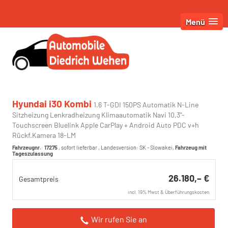
Menü
Hyundai i30 Kombi
1.6 T-GDI 150PS Automatik N-Line
Sitzheizung Lenkradheizung Klimaautomatik Navi 10,3"-
Touchscreen Bluelink Apple CarPlay + Android Auto PDC v+h
Rückf.Kamera 18-LM
Fahrzeugnr.
:
17275
,
sofort lieferbar
, Landesversion: SK - Slowakei,
Fahrzeug mit
Tageszulassung
26.180,– €
Gesamtpreis
incl. 19% Mwst & Überführungskosten
Wir rufen Sie an