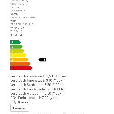
110 kW (150 PS)
KRAFTSTOFF
Benzin
KATEGORIE
Kombi
KILOMETERSTAND
2 km
ERSTZULASSUNG
25.06.2026
ZUSTAND
unfallfrei
Verbrauch kombiniert:
6,50 l/100km
Verbrauch Innenstadt:
9,10 l/100km
Verbrauch Stadtrand:
6,30 l/100km
Verbrauch Landstraße:
5,50 l/100km
Verbrauch Autobahn:
6,50 l/100km
CO
-Emissionen:
147,00 g/km
2
CO
-Klasse:
E
2
Download