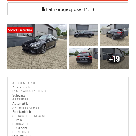
Fahrzeugexposé (PDF)
+19
AUSSENFARBE
Abyss Black
INNENAUSSTATTUNG
Schwarz
GETRIEBE
Automatik
ANTRIEBSACHSE
Frontantrieb
SCHADSTOFFKLASSE
Euro 6
HUBRAUM
1.598 ccm
LEISTUNG