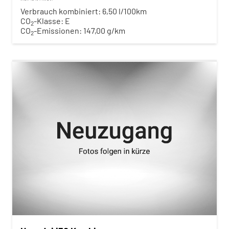
Verbrauch kombiniert:
6,50 l/100km
CO
-Klasse:
E
2
CO
-Emissionen:
147,00 g/km
2