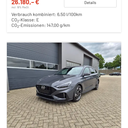
26.180,– €
Details
incl. 19% MwSt.
Verbrauch kombiniert:
6,50 l/100km
CO
-Klasse:
E
2
CO
-Emissionen:
147,00 g/km
2