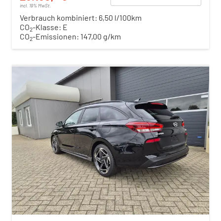
incl. 19% MwSt.
Verbrauch kombiniert:
6,50 l/100km
CO
-Klasse:
E
2
CO
-Emissionen:
147,00 g/km
2