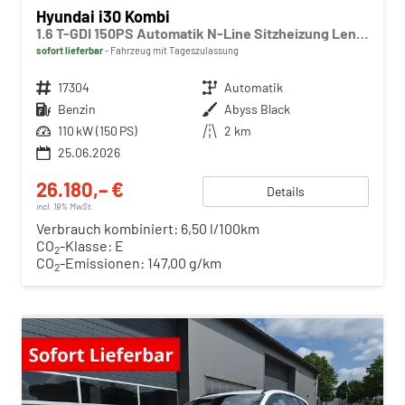
Hyundai i30 Kombi
1.6 T-GDI 150PS Automatik N-Line Sitzheizung Lenkradheizung Klimaautomatik Navi 10,3"-Touchscreen Bluelink Apple CarPlay + Android Auto PDC v+h Rückf.Kamera 18-LM
sofort lieferbar
Fahrzeug mit Tageszulassung
Fahrzeugnr.
17304
Getriebe
Automatik
Kraftstoff
Benzin
Außenfarbe
Abyss Black
Leistung
110 kW (150 PS)
Kilometerstand
2 km
25.06.2026
26.180,– €
Details
incl. 19% MwSt.
Verbrauch kombiniert:
6,50 l/100km
CO
-Klasse:
E
2
CO
-Emissionen:
147,00 g/km
2