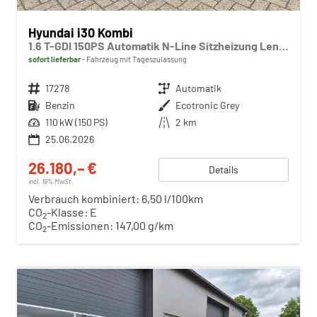
Hyundai i30 Kombi
1.6 T-GDI 150PS Automatik N-Line Sitzheizung Lenkradheizung Klimaautomatik Navi 10,3"-Touchscreen Bluelink Apple CarPlay + Android Auto PDC v+h Rückf.Kamera 18-LM
sofort lieferbar
Fahrzeug mit Tageszulassung
Fahrzeugnr.
17278
Getriebe
Automatik
Kraftstoff
Benzin
Außenfarbe
Ecotronic Grey
Leistung
110 kW (150 PS)
Kilometerstand
2 km
25.06.2026
26.180,– €
Details
incl. 19% MwSt.
Verbrauch kombiniert:
6,50 l/100km
CO
-Klasse:
E
2
CO
-Emissionen:
147,00 g/km
2