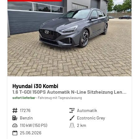
Hyundai i30 Kombi
1.6 T-GDI 150PS Automatik N-Line Sitzheizung Lenkradheizung Klimaautomatik Navi 10,3"-Touchscreen Bluelink Apple CarPlay + Android Auto PDC v+h Rückf.Kamera 18-LM
sofort lieferbar
Fahrzeug mit Tageszulassung
Fahrzeugnr.
17276
Getriebe
Automatik
Kraftstoff
Benzin
Außenfarbe
Ecotronic Grey
Leistung
110 kW (150 PS)
Kilometerstand
2 km
25.06.2026