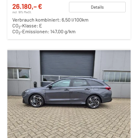
26.180,– €
Details
incl. 19% MwSt.
Verbrauch kombiniert:
6,50 l/100km
CO
-Klasse:
E
2
CO
-Emissionen:
147,00 g/km
2