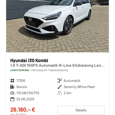
Hyundai i30 Kombi
1.6 T-GDI 150PS Automatik N-Line Sitzheizung Lenkradheizung Klimaautomatik Navi 10,3"-Touchscreen Bluelink Apple CarPlay + Android Auto PDC v+h Rückf.Kamera 18-LM
sofort lieferbar
Fahrzeug mit Tageszulassung
Fahrzeugnr.
17306
Getriebe
Automatik
Kraftstoff
Benzin
Außenfarbe
Serenity White Pearl
Leistung
110 kW (150 PS)
Kilometerstand
2 km
25.06.2026
26.180,– €
Details
incl. 19% MwSt.