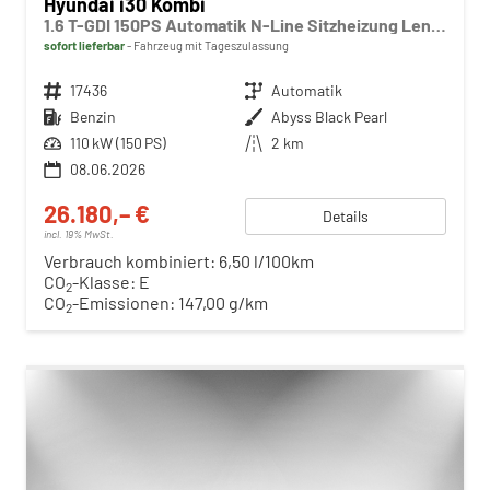
Hyundai i30 Kombi
1.6 T-GDI 150PS Automatik N-Line Sitzheizung Lenkradheizung Klimaautomatik Navi 10,3"-Touchscreen Bluelink Apple CarPlay + Android Auto PDC v+h Rückf.Kamera 18-LM
sofort lieferbar
Fahrzeug mit Tageszulassung
Fahrzeugnr.
17436
Getriebe
Automatik
Kraftstoff
Benzin
Außenfarbe
Abyss Black Pearl
Leistung
110 kW (150 PS)
Kilometerstand
2 km
08.06.2026
26.180,– €
Details
incl. 19% MwSt.
Verbrauch kombiniert:
6,50 l/100km
CO
-Klasse:
E
2
CO
-Emissionen:
147,00 g/km
2