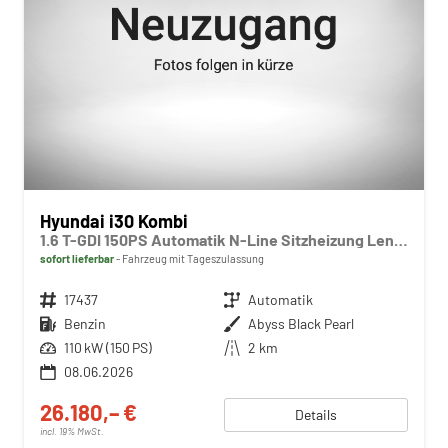
Hyundai i30 Kombi
1.6 T-GDI 150PS Automatik N-Line Sitzheizung Lenkradheizung Klimaautomatik Navi 10,3"-Touchscreen Bluelink Apple CarPlay + Android Auto PDC v+h Rückf.Kamera 18-LM
sofort lieferbar
Fahrzeug mit Tageszulassung
Fahrzeugnr.
17437
Getriebe
Automatik
Kraftstoff
Benzin
Außenfarbe
Abyss Black Pearl
Leistung
110 kW (150 PS)
Kilometerstand
2 km
08.06.2026
26.180,– €
Details
incl. 19% MwSt.