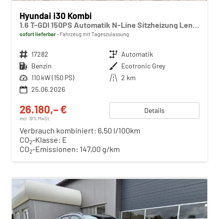
Hyundai i30 Kombi
1.6 T-GDI 150PS Automatik N-Line Sitzheizung Lenkradheizung Klimaautomatik Navi 10,3"-Touchscreen Bluelink Apple CarPlay + Android Auto PDC v+h Rückf.Kamera 18-LM
sofort lieferbar
Fahrzeug mit Tageszulassung
Fahrzeugnr.
17282
Getriebe
Automatik
Kraftstoff
Benzin
Außenfarbe
Ecotronic Grey
Leistung
110 kW (150 PS)
Kilometerstand
2 km
25.06.2026
26.180,– €
Details
incl. 19% MwSt.
Verbrauch kombiniert:
6,50 l/100km
CO
-Klasse:
E
2
CO
-Emissionen:
147,00 g/km
2