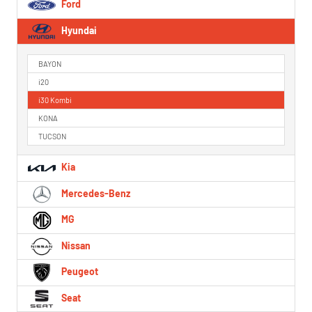
Ford
Hyundai
BAYON
i20
i30 Kombi
KONA
TUCSON
Kia
Mercedes-Benz
MG
Nissan
Peugeot
Seat