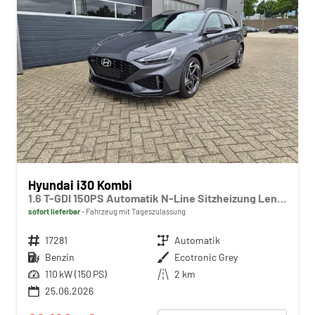
Hyundai i30 Kombi
1.6 T-GDI 150PS Automatik N-Line Sitzheizung Lenkradheizung Klimaautomatik Navi 10,3"-Touchscreen Bluelink Apple CarPlay + Android Auto PDC v+h Rückf.Kamera 18-LM
sofort lieferbar
Fahrzeug mit Tageszulassung
Fahrzeugnr.
17281
Getriebe
Automatik
Kraftstoff
Benzin
Außenfarbe
Ecotronic Grey
Leistung
110 kW (150 PS)
Kilometerstand
2 km
25.06.2026