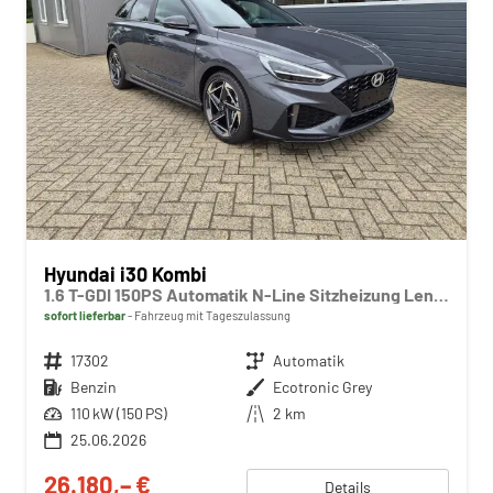
Hyundai i30 Kombi
1.6 T-GDI 150PS Automatik N-Line Sitzheizung Lenkradheizung Klimaautomatik Navi 10,3"-Touchscreen Bluelink Apple CarPlay + Android Auto PDC v+h Rückf.Kamera 18-LM
sofort lieferbar
Fahrzeug mit Tageszulassung
Fahrzeugnr.
17302
Getriebe
Automatik
Kraftstoff
Benzin
Außenfarbe
Ecotronic Grey
Leistung
110 kW (150 PS)
Kilometerstand
2 km
25.06.2026
26.180,– €
Details