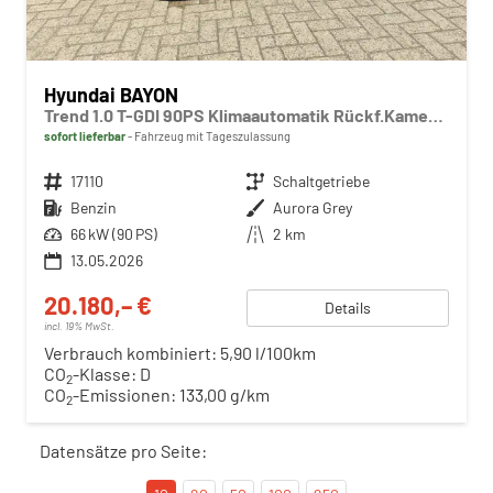
Hyundai BAYON
Trend 1.0 T-GDI 90PS Klimaautomatik Rückf.Kamera Parksensoren Sitzheizung Lenkradheizung Bluetooth Touchscreen Tempomat Apple CarPlay + Android Auto 16"LM
sofort lieferbar
Fahrzeug mit Tageszulassung
Fahrzeugnr.
17110
Getriebe
Schaltgetriebe
Kraftstoff
Benzin
Außenfarbe
Aurora Grey
Leistung
66 kW (90 PS)
Kilometerstand
2 km
13.05.2026
20.180,– €
Details
incl. 19% MwSt.
Verbrauch kombiniert:
5,90 l/100km
CO
-Klasse:
D
2
CO
-Emissionen:
133,00 g/km
2
Datensätze pro Seite: