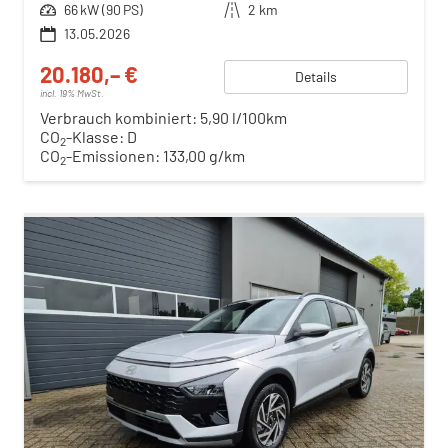
Leistung
66 kW (90 PS)
Kilometerstand
2 km
13.05.2026
20.180,– €
Details
incl. 19% MwSt.
Verbrauch kombiniert:
5,90 l/100km
CO
-Klasse:
D
2
CO
-Emissionen:
133,00 g/km
2