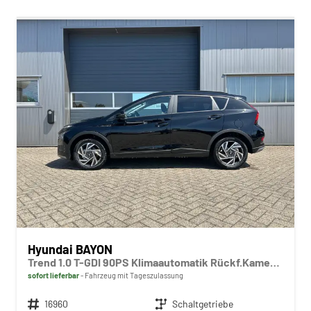
Hyundai BAYON
Trend 1.0 T-GDI 90PS Klimaautomatik Rückf.Kamera Parksensoren Sitzheizung Lenkradheizung Bluetooth Touchscreen Tempomat Apple CarPlay + Android Auto 16"LM
sofort lieferbar
Fahrzeug mit Tageszulassung
Fahrzeugnr.
16960
Getriebe
Schaltgetriebe