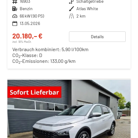
Fahrzeugnr.
16903
Getriebe
Schaltgetriebe
Kraftstoff
Benzin
Außenfarbe
Atlas White
Leistung
66 kW (90 PS)
Kilometerstand
2 km
13.05.2026
20.180,– €
Details
incl. 19% MwSt.
Verbrauch kombiniert:
5,90 l/100km
CO
-Klasse:
D
2
CO
-Emissionen:
133,00 g/km
2