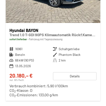
Hyundai BAYON
Trend 1.0 T-GDI 90PS Klimaautomatik Rückf.Kamera Parksensoren Sitzheizung Lenkradheizung Bluetooth Touchscreen Tempomat Apple CarPlay + Android Auto 16"LM
sofort lieferbar
Fahrzeug mit Tageszulassung
Fahrzeugnr.
16961
Getriebe
Schaltgetriebe
Kraftstoff
Benzin
Außenfarbe
Phantom Black
Leistung
66 kW (90 PS)
Kilometerstand
2 km
13.05.2026
20.180,– €
Details
incl. 19% MwSt.
Verbrauch kombiniert:
5,90 l/100km
CO
-Klasse:
D
2
CO
-Emissionen:
133,00 g/km
2