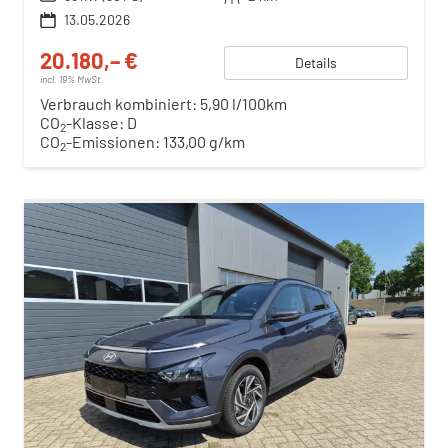
13.05.2026
20.180,– €
Details
incl. 19% MwSt.
Verbrauch kombiniert:
5,90 l/100km
CO
-Klasse:
D
2
CO
-Emissionen:
133,00 g/km
2