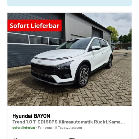
Hyundai BAYON
Trend 1.0 T-GDI 90PS Klimaautomatik Rückf.Kamera Parksensoren Sitzheizung Lenkradheizung Bluetooth Touchscreen Tempomat Apple CarPlay + Android Auto 16"LM
sofort lieferbar
Fahrzeug mit Tageszulassung