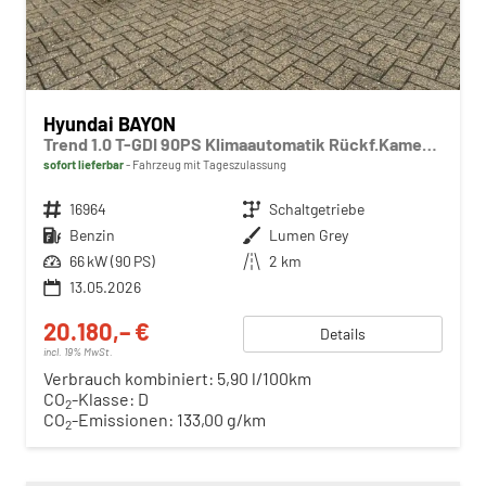
Hyundai BAYON
Trend 1.0 T-GDI 90PS Klimaautomatik Rückf.Kamera Parksensoren Sitzheizung Lenkradheizung Bluetooth Touchscreen Tempomat Apple CarPlay + Android Auto 16"LM
sofort lieferbar
Fahrzeug mit Tageszulassung
Fahrzeugnr.
16964
Getriebe
Schaltgetriebe
Kraftstoff
Benzin
Außenfarbe
Lumen Grey
Leistung
66 kW (90 PS)
Kilometerstand
2 km
13.05.2026
20.180,– €
Details
incl. 19% MwSt.
Verbrauch kombiniert:
5,90 l/100km
CO
-Klasse:
D
2
CO
-Emissionen:
133,00 g/km
2