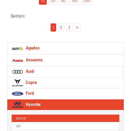
10
20
50
100
250
Seiten:
1
2
3
4
Agados
Anssems
Audi
Cupra
Ford
Hyundai
BAYON
i20