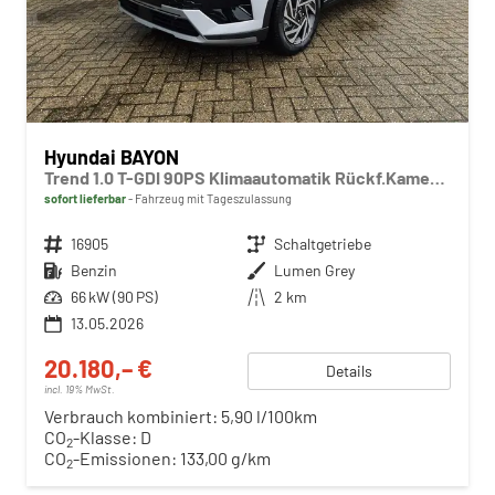
Hyundai BAYON
Trend 1.0 T-GDI 90PS Klimaautomatik Rückf.Kamera Parksensoren Sitzheizung Lenkradheizung Bluetooth Touchscreen Tempomat Apple CarPlay + Android Auto 16"LM
sofort lieferbar
Fahrzeug mit Tageszulassung
Fahrzeugnr.
16905
Getriebe
Schaltgetriebe
Kraftstoff
Benzin
Außenfarbe
Lumen Grey
Leistung
66 kW (90 PS)
Kilometerstand
2 km
13.05.2026
20.180,– €
Details
incl. 19% MwSt.
Verbrauch kombiniert:
5,90 l/100km
CO
-Klasse:
D
2
CO
-Emissionen:
133,00 g/km
2