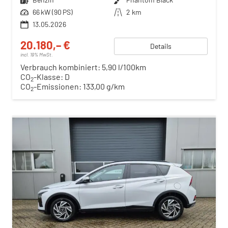
Leistung
66 kW (90 PS)
Kilometerstand
2 km
13.05.2026
20.180,– €
Details
incl. 19% MwSt.
Verbrauch kombiniert:
5,90 l/100km
CO
-Klasse:
D
2
CO
-Emissionen:
133,00 g/km
2