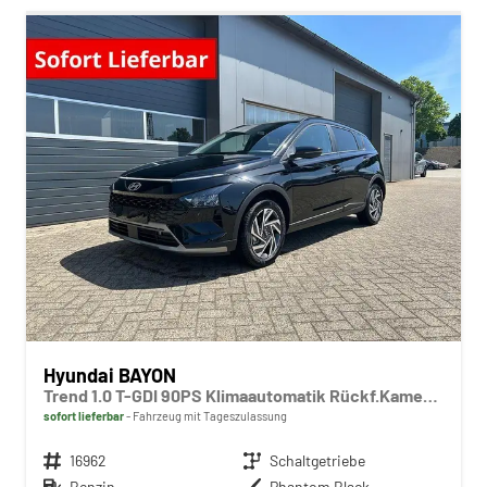
Hyundai BAYON
Trend 1.0 T-GDI 90PS Klimaautomatik Rückf.Kamera Parksensoren Sitzheizung Lenkradheizung Bluetooth Touchscreen Tempomat Apple CarPlay + Android Auto 16"LM
sofort lieferbar
Fahrzeug mit Tageszulassung
Fahrzeugnr.
16962
Getriebe
Schaltgetriebe
Kraftstoff
Benzin
Außenfarbe
Phantom Black