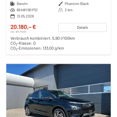
Kraftstoff
Benzin
Außenfarbe
Phantom Black
Leistung
66 kW (90 PS)
Kilometerstand
2 km
13.05.2026
20.180,– €
Details
incl. 19% MwSt.
Verbrauch kombiniert:
5,90 l/100km
CO
-Klasse:
D
2
CO
-Emissionen:
133,00 g/km
2