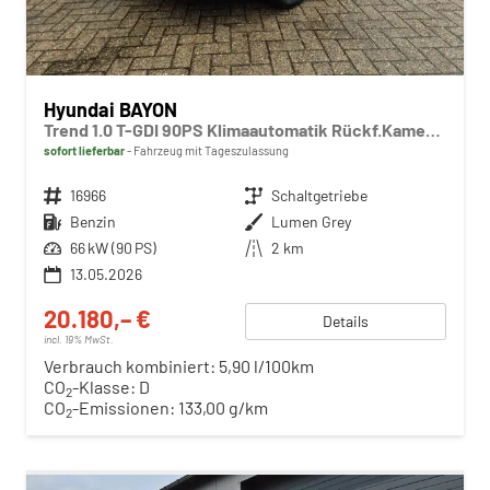
Hyundai BAYON
Trend 1.0 T-GDI 90PS Klimaautomatik Rückf.Kamera Parksensoren Sitzheizung Lenkradheizung Bluetooth Touchscreen Tempomat Apple CarPlay + Android Auto 16"LM
sofort lieferbar
Fahrzeug mit Tageszulassung
Fahrzeugnr.
16966
Getriebe
Schaltgetriebe
Kraftstoff
Benzin
Außenfarbe
Lumen Grey
Leistung
66 kW (90 PS)
Kilometerstand
2 km
13.05.2026
20.180,– €
Details
incl. 19% MwSt.
Verbrauch kombiniert:
5,90 l/100km
CO
-Klasse:
D
2
CO
-Emissionen:
133,00 g/km
2