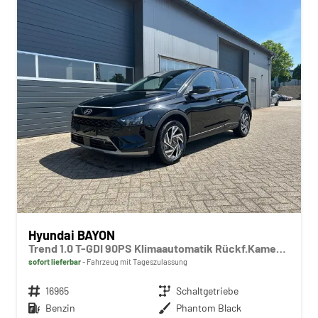
Hyundai BAYON
Trend 1.0 T-GDI 90PS Klimaautomatik Rückf.Kamera Parksensoren Sitzheizung Lenkradheizung Bluetooth Touchscreen Tempomat Apple CarPlay + Android Auto 16"LM
sofort lieferbar
Fahrzeug mit Tageszulassung
Fahrzeugnr.
16965
Getriebe
Schaltgetriebe
Kraftstoff
Benzin
Außenfarbe
Phantom Black