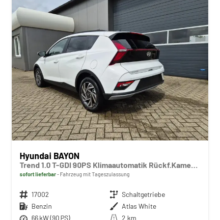
Hyundai BAYON
Trend 1.0 T-GDI 90PS Klimaautomatik Rückf.Kamera Parksensoren Sitzheizung Lenkradheizung Bluetooth Touchscreen Tempomat Apple CarPlay + Android Auto 16"LM
sofort lieferbar
Fahrzeug mit Tageszulassung
Fahrzeugnr.
17002
Getriebe
Schaltgetriebe
Kraftstoff
Benzin
Außenfarbe
Atlas White
Leistung
66 kW (90 PS)
Kilometerstand
2 km