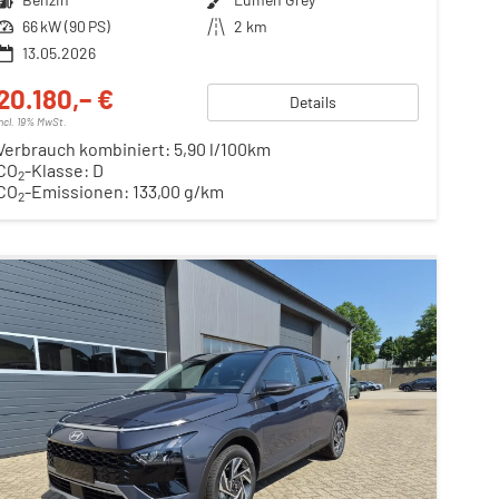
Leistung
66 kW (90 PS)
Kilometerstand
2 km
13.05.2026
20.180,– €
Details
incl. 19% MwSt.
Verbrauch kombiniert:
5,90 l/100km
CO
-Klasse:
D
2
CO
-Emissionen:
133,00 g/km
2