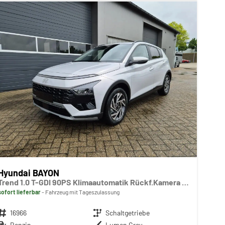
Hyundai BAYON
Trend 1.0 T-GDI 90PS Klimaautomatik Rückf.Kamera Parksensoren Sitzheizung Lenkradheizung Bluetooth Touchscreen Tempomat Apple CarPlay + Android Auto 16"LM
sofort lieferbar
Fahrzeug mit Tageszulassung
Fahrzeugnr.
16966
Getriebe
Schaltgetriebe
Kraftstoff
Benzin
Außenfarbe
Lumen Grey