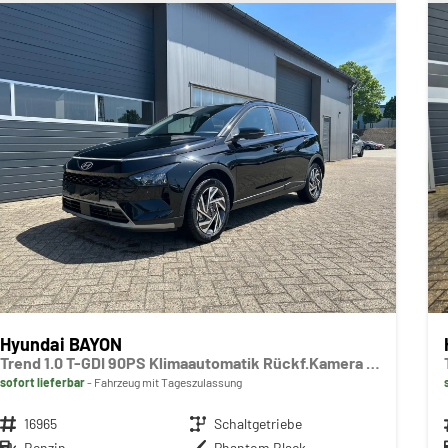
Hyundai BAYON
Trend 1.0 T-GDI 90PS Klimaautomatik Rückf.Kamera Parksensoren Sitzheizung Lenkradheizung Bluetooth Touchscreen Tempomat Apple CarPlay + Android Auto 16"LM
sofort lieferbar
Fahrzeug mit Tageszulassung
Fahrzeugnr.
16965
Getriebe
Schaltgetriebe
Kraftstoff
Benzin
Außenfarbe
Phantom Black