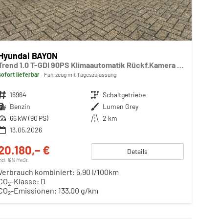
Hyundai BAYON
Trend 1.0 T-GDI 90PS Klimaautomatik Rückf.Kamera Parksensoren Sitzheizung Lenkradheizung Bluetooth Touchscreen Tempomat Apple CarPlay + Android Auto 16"LM
sofort lieferbar
Fahrzeug mit Tageszulassung
Fahrzeugnr.
16964
Getriebe
Schaltgetriebe
Kraftstoff
Benzin
Außenfarbe
Lumen Grey
Leistung
66 kW (90 PS)
Kilometerstand
2 km
13.05.2026
20.180,– €
Details
incl. 19% MwSt.
Verbrauch kombiniert:
5,90 l/100km
CO
-Klasse:
D
2
CO
-Emissionen:
133,00 g/km
2