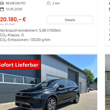
Leistung
66 kW (90 PS)
Kilometerstand
2 km
13.05.2026
20.180,– €
Details
incl. 19% MwSt.
Verbrauch kombiniert:
5,90 l/100km
CO
-Klasse:
D
2
CO
-Emissionen:
133,00 g/km
2