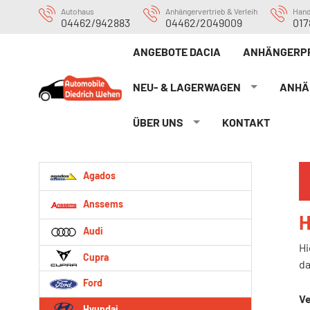
Autohaus
Anhängervertrieb & Verleih
Han
04462/942883
04462/2049009
017
ANGEBOTE DACIA
ANHÄNGERP
NEU- & LAGERWAGEN
ANHÄ
ÜBER UNS
KONTAKT
Agados
Anssems
H
Audi
Hi
Cupra
da
Ford
Ve
Hyundai