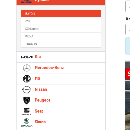
BAYON
An
i20
i30 Kombi
KONA
TUCSON
Kia
Mercedes-Benz
MG
Nissan
Peugeot
Seat
Skoda