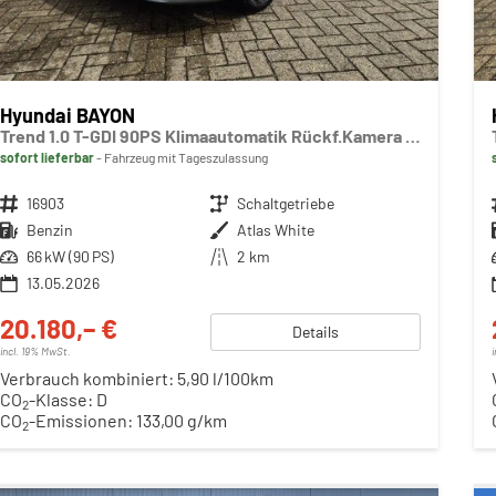
Hyundai BAYON
Trend 1.0 T-GDI 90PS Klimaautomatik Rückf.Kamera Parksensoren Sitzheizung Lenkradheizung Bluetooth Touchscreen Tempomat Apple CarPlay + Android Auto 16"LM
sofort lieferbar
Fahrzeug mit Tageszulassung
Fahrzeugnr.
16903
Getriebe
Schaltgetriebe
Kraftstoff
Benzin
Außenfarbe
Atlas White
Leistung
66 kW (90 PS)
Kilometerstand
2 km
13.05.2026
20.180,– €
Details
incl. 19% MwSt.
Verbrauch kombiniert:
5,90 l/100km
CO
-Klasse:
D
2
CO
-Emissionen:
133,00 g/km
2