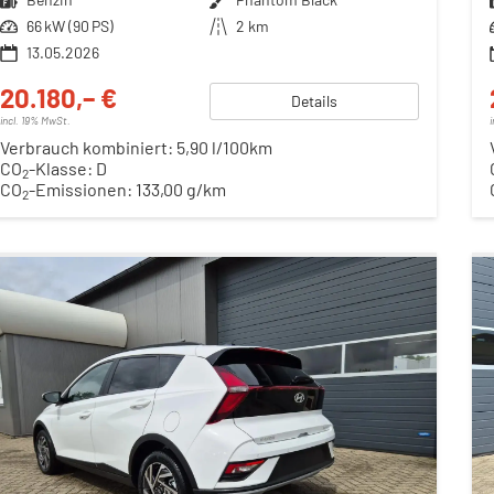
Leistung
66 kW (90 PS)
Kilometerstand
2 km
13.05.2026
20.180,– €
Details
incl. 19% MwSt.
Verbrauch kombiniert:
5,90 l/100km
CO
-Klasse:
D
2
CO
-Emissionen:
133,00 g/km
2