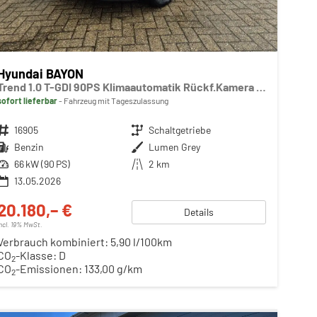
Hyundai BAYON
Trend 1.0 T-GDI 90PS Klimaautomatik Rückf.Kamera Parksensoren Sitzheizung Lenkradheizung Bluetooth Touchscreen Tempomat Apple CarPlay + Android Auto 16"LM
sofort lieferbar
Fahrzeug mit Tageszulassung
Fahrzeugnr.
16905
Getriebe
Schaltgetriebe
Kraftstoff
Benzin
Außenfarbe
Lumen Grey
Leistung
66 kW (90 PS)
Kilometerstand
2 km
13.05.2026
20.180,– €
Details
incl. 19% MwSt.
Verbrauch kombiniert:
5,90 l/100km
CO
-Klasse:
D
2
CO
-Emissionen:
133,00 g/km
2