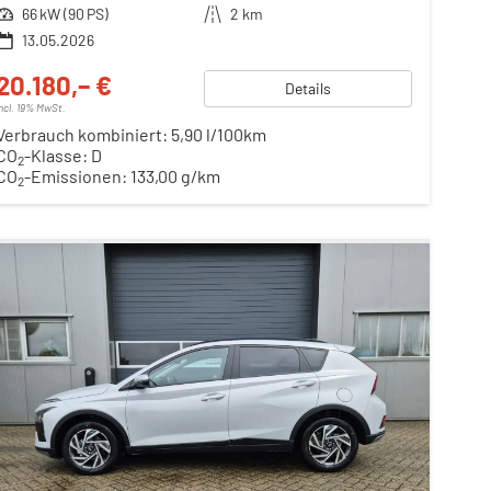
Leistung
66 kW (90 PS)
Kilometerstand
2 km
13.05.2026
20.180,– €
Details
incl. 19% MwSt.
Verbrauch kombiniert:
5,90 l/100km
CO
-Klasse:
D
2
CO
-Emissionen:
133,00 g/km
2