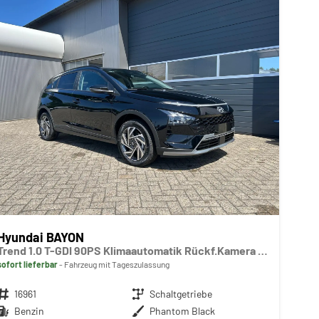
Hyundai BAYON
Trend 1.0 T-GDI 90PS Klimaautomatik Rückf.Kamera Parksensoren Sitzheizung Lenkradheizung Bluetooth Touchscreen Tempomat Apple CarPlay + Android Auto 16"LM
sofort lieferbar
Fahrzeug mit Tageszulassung
Fahrzeugnr.
16961
Getriebe
Schaltgetriebe
Kraftstoff
Benzin
Außenfarbe
Phantom Black