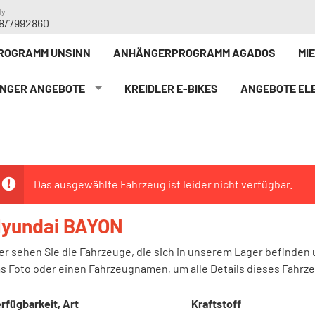
dy
8/7992860
ROGRAMM UNSINN
ANHÄNGERPROGRAMM AGADOS
MI
NGER ANGEBOTE
KREIDLER E-BIKE`S
ANGEBOTE ELE
Das ausgewählte Fahrzeug ist leider nicht verfügbar.
yundai BAYON
er sehen Sie die Fahrzeuge, die sich in unserem Lager befinden 
s Foto oder einen Fahrzeugnamen, um alle Details dieses Fahrz
rfügbarkeit, Art
Kraftstoff