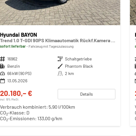
Hyundai BAYON
Trend 1.0 T-GDI 90PS Klimaautomatik Rückf.Kamera Parksensoren Sitzheizung Lenkradheizung Bluetooth Touchscreen Tempomat Apple CarPlay + Android Auto 16"LM
sofort lieferbar
Fahrzeug mit Tageszulassung
Fahrzeugnr.
16962
Getriebe
Schaltgetriebe
Kraftstoff
Benzin
Außenfarbe
Phantom Black
Leistung
66 kW (90 PS)
Kilometerstand
2 km
13.05.2026
20.180,– €
Details
incl. 19% MwSt.
Verbrauch kombiniert:
5,90 l/100km
CO
-Klasse:
D
2
CO
-Emissionen:
133,00 g/km
2