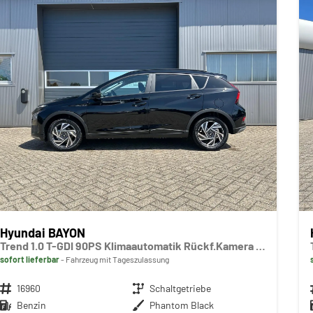
Hyundai BAYON
Trend 1.0 T-GDI 90PS Klimaautomatik Rückf.Kamera Parksensoren Sitzheizung Lenkradheizung Bluetooth Touchscreen Tempomat Apple CarPlay + Android Auto 16"LM
sofort lieferbar
Fahrzeug mit Tageszulassung
Fahrzeugnr.
16960
Getriebe
Schaltgetriebe
Kraftstoff
Benzin
Außenfarbe
Phantom Black