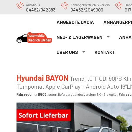
Autohaus
Anhängervertrieb & Verleih
Han
04462/942883
04462/2049009
017
ANGEBOTE DACIA
ANHÄNGERP
NEU- & LAGERWAGEN
ANHÄ
ÜBER UNS
KONTAKT
Hyundai BAYON
Trend 1.0 T-GDI 90PS K
Tempomat Apple CarPlay + Android Auto 16"L
Fahrzeugnr.
:
16903
,
sofort lieferbar
, Landesversion: SK - Slowakei,
Fahrzeu