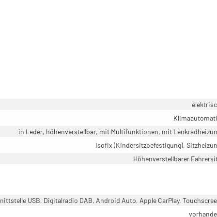
elektris
Klimaautomat
in Leder, höhenverstellbar, mit Multifunktionen, mit Lenkradheizu
Isofix (Kindersitzbefestigung), Sitzheizu
Höhenverstellbarer Fahrersi
ittstelle USB, Digitalradio DAB, Android Auto, Apple CarPlay, Touchscre
vorhand