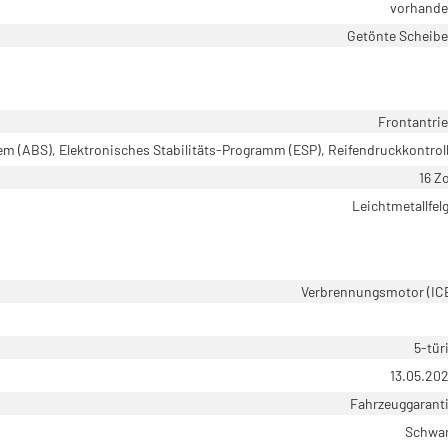
vorhand
Getönte Scheib
Frontantri
em (ABS), Elektronisches Stabilitäts-Programm (ESP), Reifendruckkontrol
16 Zo
Leichtmetallfel
Verbrennungsmotor (IC
5-tür
13.05.20
Fahrzeuggarant
Schwa