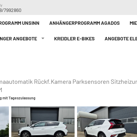
dy
8/7992860
ROGRAMM UNSINN
ANHÄNGERPROGRAMM AGADOS
MI
NGER ANGEBOTE
KREIDLER E-BIKE`S
ANGEBOTE ELE
limaautomatik Rückf.Kamera Parksensoren Sitzheiz
M
g mit Tageszulassung