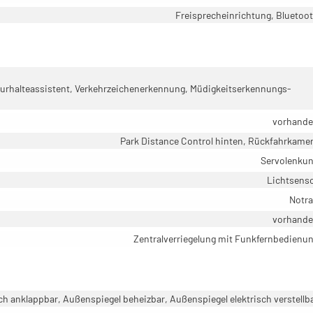
Freisprecheinrichtung, Bluetoo
rhalteassistent, Verkehrzeichenerkennung, Müdigkeitserkennungs-
vorhand
Park Distance Control hinten, Rückfahrkame
Servolenku
Lichtsens
Notr
vorhand
Zentralverriegelung mit Funkfernbedienu
ch anklappbar, Außenspiegel beheizbar, Außenspiegel elektrisch verstellb