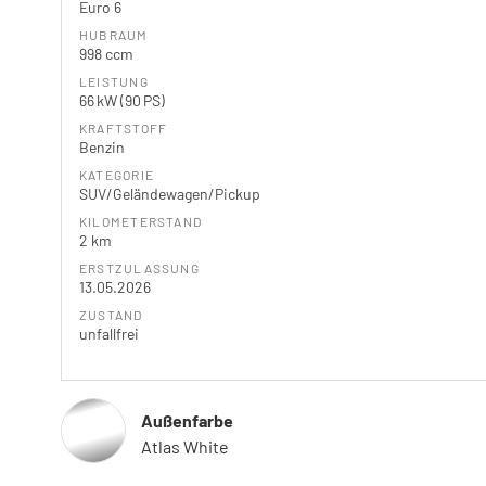
Euro 6
HUBRAUM
998 ccm
LEISTUNG
66 kW (90 PS)
KRAFTSTOFF
Benzin
KATEGORIE
SUV/Geländewagen/Pickup
KILOMETERSTAND
2 km
ERSTZULASSUNG
13.05.2026
ZUSTAND
unfallfrei
Außenfarbe
Atlas White