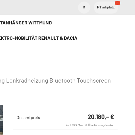
0
Parkplatz
ETANHÄNGER WITTMUND
KTRO-MOBILITÄT RENAULT & DACIA
ung Lenkradheizung Bluetooth Touchscreen
20.180,– €
Gesamtpreis
incl. 19% Mwst & Überführungskosten