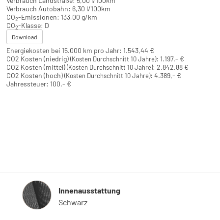
Verbrauch Landstraße:
5,00 l/100km
Verbrauch Autobahn:
6,30 l/100km
CO
-Emissionen:
133,00 g/km
2
CO
-Klasse:
D
2
Download
Energiekosten bei 15.000 km pro Jahr:
1.543,44 €
CO2 Kosten (niedrig)
:
1.197,- €
(Kosten Durchschnitt 10 Jahre)
CO2 Kosten (mittel)
:
2.842,88 €
(Kosten Durchschnitt 10 Jahre)
CO2 Kosten (hoch)
:
4.389,- €
(Kosten Durchschnitt 10 Jahre)
Jahressteuer:
100,- €
Innenausstattung
Innenausstattung
Schwarz