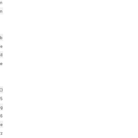
en
en
eb
le
ll
ge
E)
5
ig
26
ie
rz