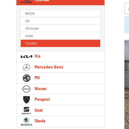
BAYON
i20
i30 Kombi
KONA
TUCSON
Kia
Mercedes-Benz
MG
Nissan
Peugeot
Seat
Skoda