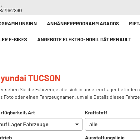
dy
8/7992860
GRAMM UNSINN
ANHÄNGERPROGRAMM AGADOS
MIE
LER E-BIKE`S
ANGEBOTE ELEKTRO-MOBILITÄT RENAULT
yundai TUCSON
er sehen Sie die Fahrzeuge, die sich in unserem Lager befinden 
s Foto oder einen Fahrzeugnamen, um alle Details dieses Fahrz
rfügbarkeit, Art
Kraftstoff
trieb
Ausstattungslinie