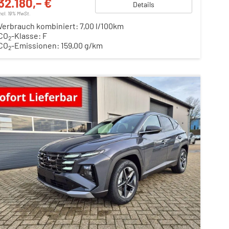
32.180,– €
Details
incl. 19% MwSt.
Verbrauch kombiniert:
7,00 l/100km
CO
-Klasse:
F
2
CO
-Emissionen:
159,00 g/km
2