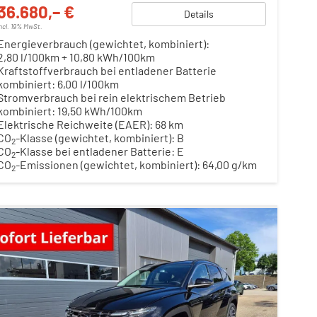
36.680,– €
Details
incl. 19% MwSt.
Energieverbrauch (gewichtet, kombiniert):
2,80 l/100km + 10,80 kWh/100km
Kraftstoffverbrauch bei entladener Batterie
kombiniert:
6,00 l/100km
Stromverbrauch bei rein elektrischem Betrieb
kombiniert:
19,50 kWh/100km
Elektrische Reichweite (EAER):
68 km
CO
-Klasse (gewichtet, kombiniert):
B
2
CO
-Klasse bei entladener Batterie:
E
2
CO
-Emissionen (gewichtet, kombiniert):
64,00 g/km
2