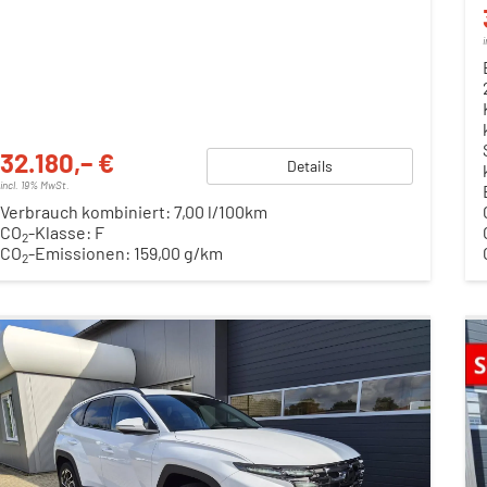
32.180,– €
Details
incl. 19% MwSt.
Verbrauch kombiniert:
7,00 l/100km
CO
-Klasse:
F
2
CO
-Emissionen:
159,00 g/km
2