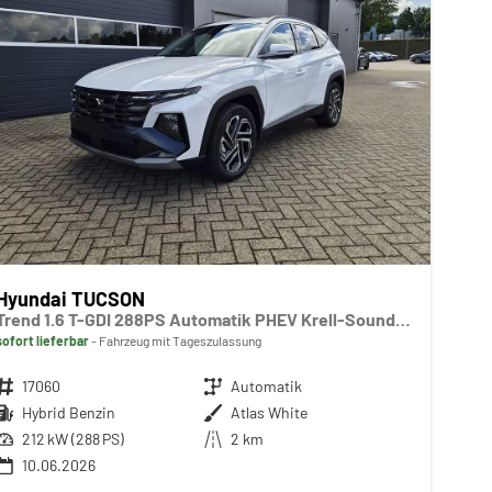
Hyundai TUCSON
Trend 1.6 T-GDI 288PS Automatik PHEV Krell-Sound Teill-Leder elektr. Heckklappe ACC Klimaautomatik Sitzheizung Lenkrandheizung Navi PDC v+h Rückf.Kamera Apple CarPlay + Android Auto 2xKeyless 19-LM vollelektr. Reichweite 68KM
sofort lieferbar
Fahrzeug mit Tageszulassung
Fahrzeugnr.
17060
Getriebe
Automatik
Kraftstoff
Hybrid Benzin
Außenfarbe
Atlas White
Leistung
212 kW (288 PS)
Kilometerstand
2 km
10.06.2026