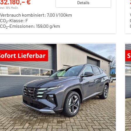
32.180,– €
Details
incl. 19% MwSt.
Verbrauch kombiniert:
7,00 l/100km
CO
-Klasse:
F
2
CO
-Emissionen:
159,00 g/km
2