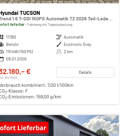
Hyundai TUCSON
Trend 1.6 T-GDI 150PS Automatik TZ 2026 Teil-Leder Sitzheizung v+h Lenkradheizung Klimaautomatik Navi Touchscreen DAB+ Apple CarPlay + Android Auto PDC Rückf.-Kamera Matrix-LED-Scheinw.
sofort lieferbar
Fahrzeug mit Tageszulassung
Fahrzeugnr.
17382
Getriebe
Automatik
Kraftstoff
Benzin
Außenfarbe
Ecotronic Grey
Leistung
110 kW (150 PS)
Kilometerstand
2 km
09.01.2026
32.180,– €
Details
incl. 19% MwSt.
Verbrauch kombiniert:
7,00 l/100km
CO
-Klasse:
F
2
CO
-Emissionen:
159,00 g/km
2