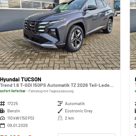
Hyundai TUCSON
Trend 1.6 T-GDI 150PS Automatik TZ 2026 Teil-Leder Sitzheizung v+h Lenkradheizung Klimaautomatik Navi Touchscreen DAB+ Apple CarPlay + Android Auto PDC Rückf.-Kamera Matrix-LED-Scheinw.
sofort lieferbar
Fahrzeug mit Tageszulassung
Fahrzeugnr.
17225
Getriebe
Automatik
Kraftstoff
Benzin
Außenfarbe
Ecotronic Grey
Leistung
110 kW (150 PS)
Kilometerstand
2 km
09.01.2026