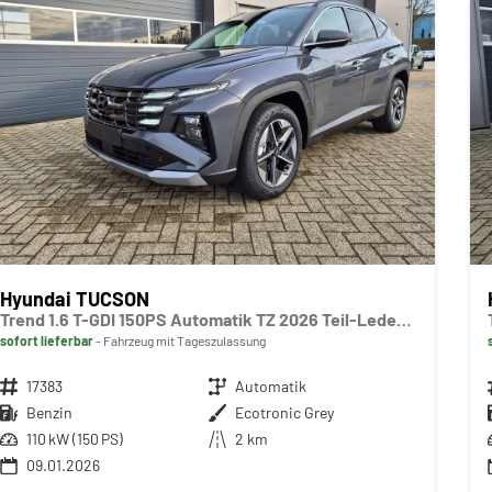
Hyundai TUCSON
Trend 1.6 T-GDI 150PS Automatik TZ 2026 Teil-Leder Sitzheizung v+h Lenkradheizung Klimaautomatik Navi Touchscreen DAB+ Apple CarPlay + Android Auto PDC Rückf.-Kamera Matrix-LED-Scheinw.
sofort lieferbar
Fahrzeug mit Tageszulassung
Fahrzeugnr.
17383
Getriebe
Automatik
Kraftstoff
Benzin
Außenfarbe
Ecotronic Grey
Leistung
110 kW (150 PS)
Kilometerstand
2 km
09.01.2026