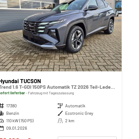
Hyundai TUCSON
Trend 1.6 T-GDI 150PS Automatik TZ 2026 Teil-Leder Sitzheizung v+h Lenkradheizung Klimaautomatik Navi Touchscreen DAB+ Apple CarPlay + Android Auto PDC Rückf.-Kamera Matrix-LED-Scheinw.
sofort lieferbar
Fahrzeug mit Tageszulassung
Fahrzeugnr.
17380
Getriebe
Automatik
Kraftstoff
Benzin
Außenfarbe
Ecotronic Grey
Leistung
110 kW (150 PS)
Kilometerstand
2 km
09.01.2026