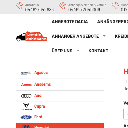
Autohaus
Anhängervertrieb & Verleih
Han
04462/942883
04462/2049009
017
ANGEBOTE DACIA
ANHÄNGERPRO
ANHÄNGER ANGEBOTE
KREID
ÜBER UNS
KONTAKT
H
Agados
Hi
Anssems
da
Audi
Ve
Cupra
Ford
An
Hyundai