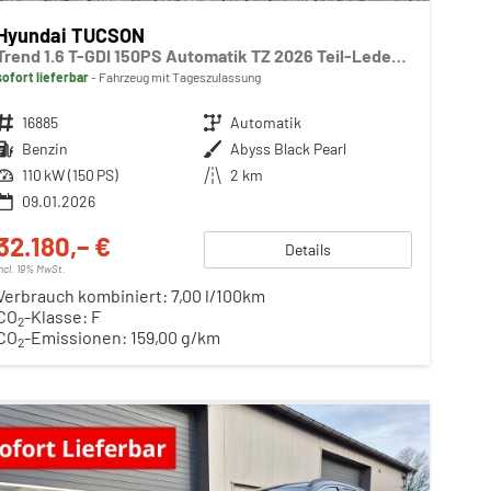
Hyundai TUCSON
Trend 1.6 T-GDI 150PS Automatik TZ 2026 Teil-Leder Sitzheizung v+h Lenkradheizung Klimaautomatik Navi Touchscreen DAB+ Apple CarPlay + Android Auto PDC Rückf.-Kamera Matrix-LED-Scheinw.
sofort lieferbar
Fahrzeug mit Tageszulassung
Fahrzeugnr.
16885
Getriebe
Automatik
Kraftstoff
Benzin
Außenfarbe
Abyss Black Pearl
Leistung
110 kW (150 PS)
Kilometerstand
2 km
09.01.2026
32.180,– €
Details
incl. 19% MwSt.
Verbrauch kombiniert:
7,00 l/100km
CO
-Klasse:
F
2
CO
-Emissionen:
159,00 g/km
2