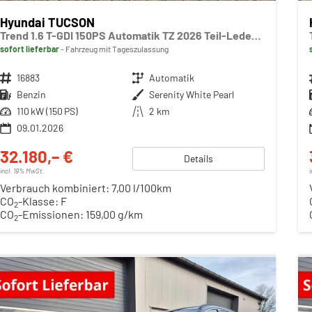
Hyundai TUCSON
Trend 1.6 T-GDI 150PS Automatik TZ 2026 Teil-Leder Sitzheizung v+h Lenkradheizung Klimaautomatik Navi Touchscreen DAB+ Apple CarPlay + Android Auto PDC Rückf.-Kamera Matrix-LED-Scheinw.
sofort lieferbar
Fahrzeug mit Tageszulassung
Fahrzeugnr.
16883
Getriebe
Automatik
Kraftstoff
Benzin
Außenfarbe
Serenity White Pearl
Leistung
110 kW (150 PS)
Kilometerstand
2 km
09.01.2026
32.180,– €
Details
incl. 19% MwSt.
Verbrauch kombiniert:
7,00 l/100km
CO
-Klasse:
F
2
CO
-Emissionen:
159,00 g/km
2