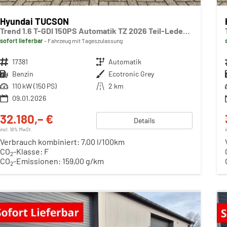
Hyundai TUCSON
Trend 1.6 T-GDI 150PS Automatik TZ 2026 Teil-Leder Sitzheizung v+h Lenkradheizung Klimaautomatik Navi Touchscreen DAB+ Apple CarPlay + Android Auto PDC Rückf.-Kamera Matrix-LED-Scheinw.
sofort lieferbar
Fahrzeug mit Tageszulassung
Fahrzeugnr.
17381
Getriebe
Automatik
Kraftstoff
Benzin
Außenfarbe
Ecotronic Grey
Leistung
110 kW (150 PS)
Kilometerstand
2 km
09.01.2026
32.180,– €
Details
incl. 19% MwSt.
Verbrauch kombiniert:
7,00 l/100km
CO
-Klasse:
F
2
CO
-Emissionen:
159,00 g/km
2