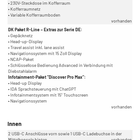
• 230V-Steckdose im Kofferraum
• Kofferraumnetz
• Variable Kofferraumboden
vorhanden
DK Paket R-Line – Extras zur Serie DE:
• Gepäcknetz
• Head-up-Display
• Travel assist inkl. lane assist
• Navigationssystem mit 15 Zoll Display
• NCAP-Paket
• Schlüssellose Bedienung Advanced in Verbindung mit
Diebstahlalarm
Infotainment-Paket "Discover Pro Max":
• Head-up Display
• IDA Sprachsteuerung mit ChatGPT
• Infotainmentsystem mit 15" Touchscreen
• Navigationssystem
vorhanden
Innen
2 USB-C Anschlüsse vorn sowie 1 USB-C Ladebuchse in der
Mittelkonsole hinten
vorhanden