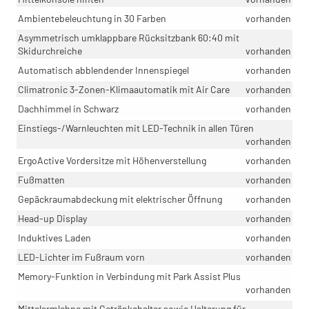
Ambientebeleuchtung in 30 Farben
vorhanden
Asymmetrisch umklappbare Rücksitzbank 60:40 mit
Skidurchreiche
vorhanden
Automatisch abblendender Innenspiegel
vorhanden
Climatronic 3-Zonen-Klimaautomatik mit Air Care
vorhanden
Dachhimmel in Schwarz
vorhanden
Einstiegs-/Warnleuchten mit LED-Technik in allen Türen
vorhanden
ErgoActive Vordersitze mit Höhenverstellung
vorhanden
Fußmatten
vorhanden
Gepäckraumabdeckung mit elektrischer Öffnung
vorhanden
Head-up Display
vorhanden
Induktives Laden
vorhanden
LED-Lichter im Fußraum vorn
vorhanden
Memory-Funktion in Verbindung mit Park Assist Plus
vorhanden
Mittelarmlehne mit Getränkehalter sowie Halterung für