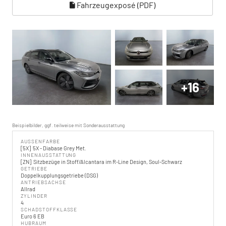
Fahrzeugexposé (PDF)
+16
Beispielbilder, ggf. teilweise mit Sonderausstattung
AUSSENFARBE
5X
5X - Diabase Grey Met.
INNENAUSSTATTUNG
ZN
Sitzbezüge in Stoff/Alcantara im R-Line Design, Soul-Schwarz
GETRIEBE
Doppelkupplungsgetriebe (DSG)
ANTRIEBSACHSE
Allrad
ZYLINDER
4
SCHADSTOFFKLASSE
Euro 6 EB
HUBRAUM