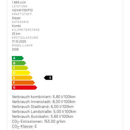
1.968 ccm
LEISTUNG
142 kW (193 PS)
KRAFTSTOFF
Diesel
KATEGORIE
Kombi
KILOMETERSTAND
25 km
ERSTZULASSUNG
17.10.2025
MODELLJAHR
2026
Verbrauch kombiniert:
5,80 l/100km
Verbrauch Innenstadt:
8,00 l/100km
Verbrauch Stadtrand:
6,00 l/100km
Verbrauch Landstraße:
5,00 l/100km
Verbrauch Autobahn:
5,60 l/100km
CO
-Emissionen:
153,00 g/km
2
CO
-Klasse:
E
2