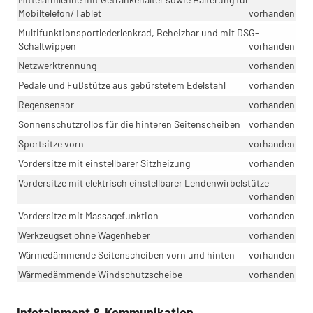
Mobiltelefon/Tablet
vorhanden
Multifunktionsportlederlenkrad, Beheizbar und mit DSG-
Schaltwippen
vorhanden
Netzwerktrennung
vorhanden
Pedale und Fußstütze aus gebürstetem Edelstahl
vorhanden
Regensensor
vorhanden
Sonnenschutzrollos für die hinteren Seitenscheiben
vorhanden
Sportsitze vorn
vorhanden
Vordersitze mit einstellbarer Sitzheizung
vorhanden
Vordersitze mit elektrisch einstellbarer Lendenwirbelstütze
vorhanden
Vordersitze mit Massagefunktion
vorhanden
Werkzeugset ohne Wagenheber
vorhanden
Wärmedämmende Seitenscheiben vorn und hinten
vorhanden
Wärmedämmende Windschutzscheibe
vorhanden
Infotainment & Kommunikation