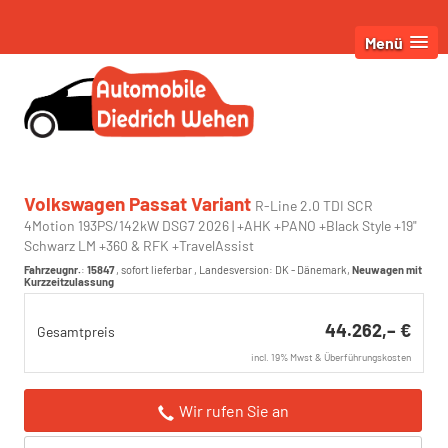
Menü
Volkswagen Passat Variant
R-Line 2.0 TDI SCR
4Motion 193PS/142kW DSG7 2026 | +AHK +PANO +Black Style +19"
Schwarz LM +360 & RFK +TravelAssist
Fahrzeugnr.
:
15847
,
sofort lieferbar
, Landesversion: DK - Dänemark,
Neuwagen mit
Kurzzeitzulassung
44.262,– €
Gesamtpreis
incl. 19% Mwst & Überführungskosten
Wir rufen Sie an